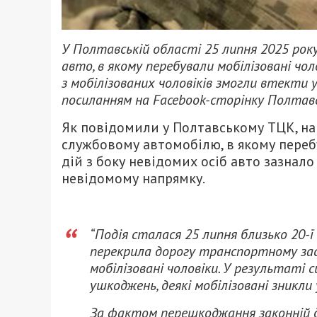
У Полтавській області 25 липня 2025 року
авто, в якому перебували мобілізовані чо
з мобілізованих чоловіків змогли втекти 
посиланням на Facebook-сторінку Полтав
Як повідомили у Полтавському ТЦК, на
службовому автомобілю, в якому переб
дій з боку невідомих осіб авто зазнал
невідомому напрямку.
“Подія сталася 25 липня близько 20-ї
перекрила дорогу транспортному зас
мобілізовані чоловіки. У результаті с
ушкоджень, деякі мобілізовані зникли
За фактом перешкоджання законній ді