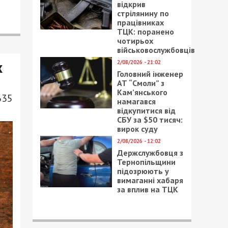
відкрив
стрілянину по
працівниках
ТЦК: поранено
чотирьох
військовослужбовців
х
2/08/2026 - 21:02
Головний інженер
АТ “Смоли” з
Кам’янського
635
намагався
відкупитися від
СБУ за $50 тисяч:
вирок суду
2/08/2026 - 12:02
Держслужбовця з
Тернопільщини
підозрюють у
вимаганні хабаря
за вплив на ТЦК