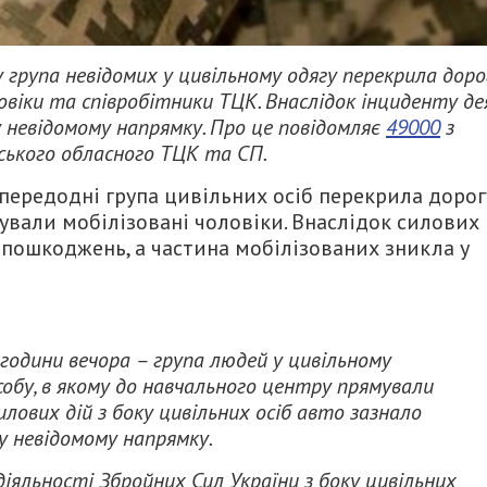
 група невідомих у цивільному одягу перекрила доро
ловіки та співробітники ТЦК. Внаслідок інциденту де
у невідомому напрямку. Про це повідомляє
49000
з
ського обласного ТЦК та СП.
передодні група цивільних осіб перекрила дорог
ували мобілізовані чоловіки. Внаслідок силових
о пошкоджень, а частина мобілізованих зникла у
 години вечора – група людей у цивільному
обу, в якому до навчального центру прямували
илових дій з боку цивільних осіб авто зазнало
 у невідомому напрямку.
яльності Збройних Сил України з боку цивільних