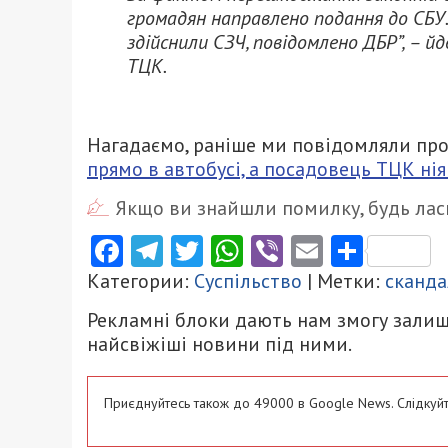
громадян направлено подання до СБУ. 
здійснили СЗЧ, повідомлено ДБР”, – 
ТЦК.
Нагадаємо, раніше ми повідомляли про
прямо в автобусі, а посадовець ТЦК ніяк
Якщо ви знайшли помилку, будь ласк
Facebook
Telegram
Twitter
WhatsApp
Viber
Email
Поділ
Категории:
Суспільство
| Метки:
сканда
Рекламні блоки дають нам змогу залиш
найсвіжіші новини під ними.
Приєднуйтесь також до 49000 в Google News. Слідкуйт