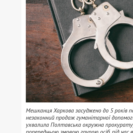
Мешканця Харкова засуджено до 5 років по
незаконний продаж гуманітарної допомоги,
ухвалила Полтавська окружна прокуратура
попередньою змовою групою осіб, під час 