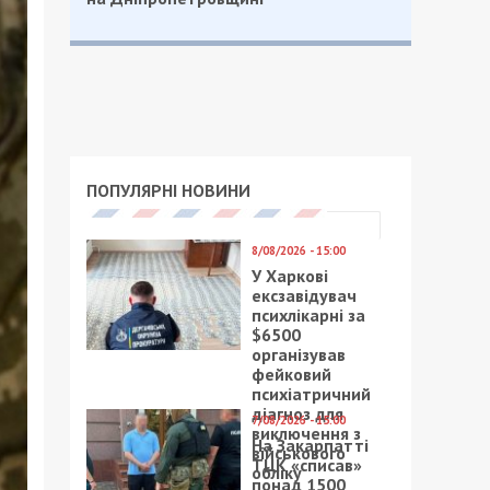
ПОПУЛЯРНІ НОВИНИ
8/08/2026 - 15:00
У Харкові
ексзавідувач
психлікарні за
$6500
організував
фейковий
психіатричний
діагноз для
7/08/2026 - 15:00
виключення з
На Закарпатті
військового
ТЦК «списав»
обліку
понад 1500