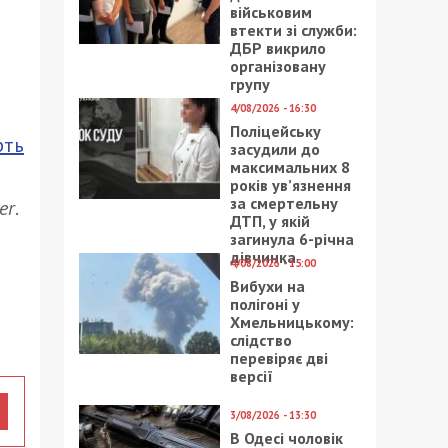
військовим
втекти зі служби:
ДБР викрило
організовану
групу
4/08/2026 - 16:30
Поліцейську
рть
засудили до
максимальних 8
років ув’язнення
за смертельну
er
.
ДТП, у якій
загинула 6-річна
дівчинка
4/08/2026 - 15:00
Вибухи на
полігоні у
Хмельницькому:
слідство
перевіряє дві
версії
3/08/2026 - 13:30
В Одесі чоловік