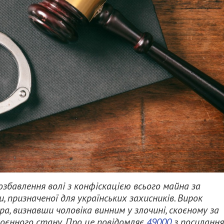
збавлення волі з конфіскацією всього майна за
 призначеної для українських захисників. Вирок
, визнавши чоловіка винним у злочині, скоєному за
воєнного стану. Про це повідомляє
49000
з посиланн