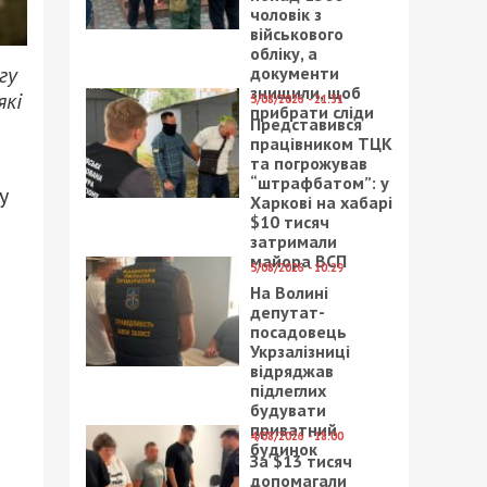
чоловік з
військового
обліку, а
гу
документи
знищили, щоб
які
5/08/2026 - 21:31
прибрати сліди
Представився
працівником ТЦК
та погрожував
“штрафбатом”: у
у
Харкові на хабарі
$10 тисяч
затримали
майора ВСП
5/08/2026 - 10:29
На Волині
депутат-
посадовець
Укрзалізниці
відряджав
підлеглих
будувати
приватний
4/08/2026 - 18:00
будинок
За $13 тисяч
допомагали