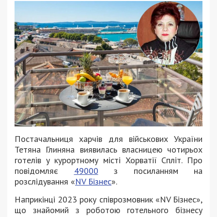
Постачальниця харчів для військових України
Тетяна Глиняна виявилась власницею чотирьох
готелів у курортному місті Хорватії Спліт. Про
повідомляє
49000
з посиланням на
розслідування «
NV Бізнес
».
Наприкінці 2023 року співрозмовник «NV Бізнес»,
що знайомий з роботою готельного бізнесу