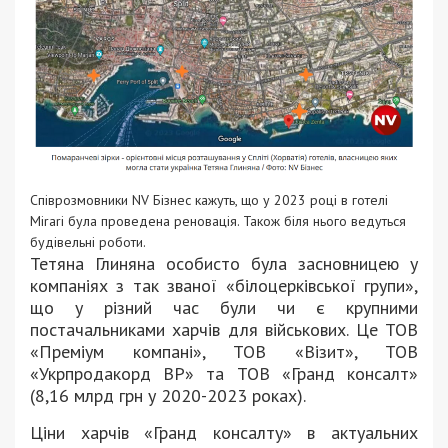
Співрозмовники NV Бізнес кажуть, що у 2023 році в готелі
Mirari була проведена реновація. Також біля нього ведуться
будівельні роботи.
Тетяна Глиняна особисто була засновницею у
компаніях з так званої «білоцерківської групи»,
що у різний час були чи є крупними
постачальниками харчів для військових. Це ТОВ
«Преміум компані», ТОВ «Візит», ТОВ
«Укрпродакорд ВР» та ТОВ «Гранд консалт»
(8,16 млрд грн у 2020-2023 роках).
Ціни харчів «Гранд консалту» в актуальних