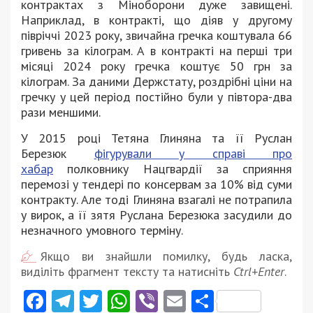
контрактах з Міноборони дуже завищені.
Наприклад, в контракті, що діяв у другому
півріччі 2023 року, звичайна гречка коштувала 66
гривень за кілограм. А в контракті на перші три
місяці 2024 року гречка коштує 50 грн за
кілограм. За даними Держстату, роздрібні ціни на
гречку у цей період постійно були у півтора-два
рази меншими.
У 2015 році Тетяна Глиняна та її Руслан
Березюк
фігурували у справі про
хабар
полковнику Нацгвардії за сприяння
перемозі у тендері по консервам за 10% від суми
контракту. Але тоді Глиняна взагалі не потрапила
у вирок, а її зятя Руслана Березюка засудили до
незначного умовного терміну.
Якщо ви знайшли помилку, будь ласка,
виділіть фрагмент тексту та натисніть
Ctrl+Enter
.
Facebook
Telegram
Twitter
WhatsApp
Viber
Email
Поділити