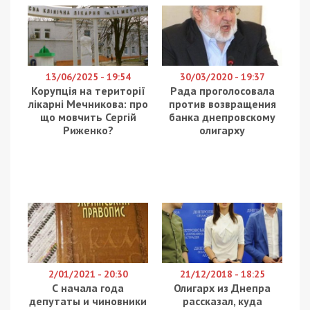
13/06/2025 - 19:54
30/03/2020 - 19:37
Корупція на території
Рада проголосовала
лікарні Мечникова: про
против возвращения
що мовчить Сергій
банка днепровскому
Риженко?
олигарху
2/01/2021 - 20:30
21/12/2018 - 18:25
С начала года
Олигарх из Днепра
депутаты и чиновники
рассказал, куда