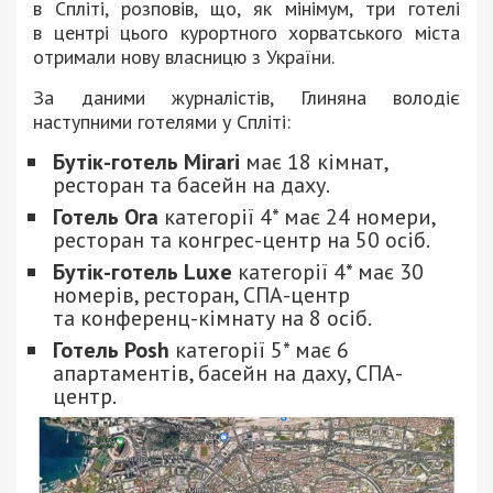
в Спліті, розповів, що, як мінімум, три готелі
в центрі цього курортного хорватського міста
отримали нову власницю з України.
За даними журналістів, Глиняна володіє
наступними готелями у Спліті:
Бутік-готель Mirari
має 18 кімнат,
ресторан та басейн на даху.
Готель Ora
категорії 4* має 24 номери,
ресторан та конгрес-центр на 50 осіб.
Бутік-готель Luxe
категорії 4* має 30
номерів, ресторан, СПА-центр
та конференц-кімнату на 8 осіб.
Готель Posh
категорії 5* має 6
апартаментів, басейн на даху, СПА-
центр.