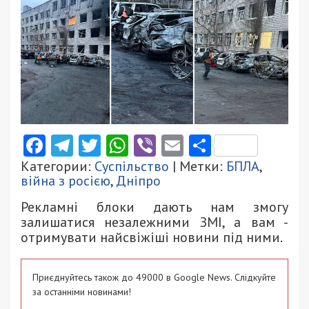
Facebook
Telegram
Twitter
WhatsApp
Viber
Email
Поділити
Категории:
Суспільство
| Метки:
БПЛА
,
війна з росією
,
Дніпро
Рекламні блоки дають нам змогу
залишатися незалежними ЗМІ, а вам -
отримувати найсвіжіші новини під ними.
Приєднуйтесь також до 49000 в Google News. Слідкуйте
за останніми новинами!