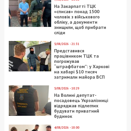
На Закарпатті ТЦК
«списав» понад 1500
чоловік з військового
обліку, а документи
знищили, щоб прибрати
сліди
5/08/2026 - 21:31
Представився
працівником ТЦК та
погрожував
“штрафбатом”: у Харкові
на хабарі $10 тисяч
затримали майора ВСП
5/08/2026 - 10:29
На Волині депутат-
посадовець Укрзалізниці
відряджав підлеглих
будувати приватний
будинок
4/08/2026 - 18:00