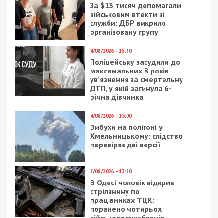
За $13 тисяч допомагали
військовим втекти зі
служби: ДБР викрило
організовану групу
4/08/2026 - 16:30
Поліцейську засудили до
максимальних 8 років
ув’язнення за смертельну
ДТП, у якій загинула 6-
річна дівчинка
4/08/2026 - 15:00
Вибухи на полігоні у
Хмельницькому: слідство
перевіряє дві версії
3/08/2026 - 13:30
В Одесі чоловік відкрив
стрілянину по
працівниках ТЦК:
поранено чотирьох
військовослужбовців