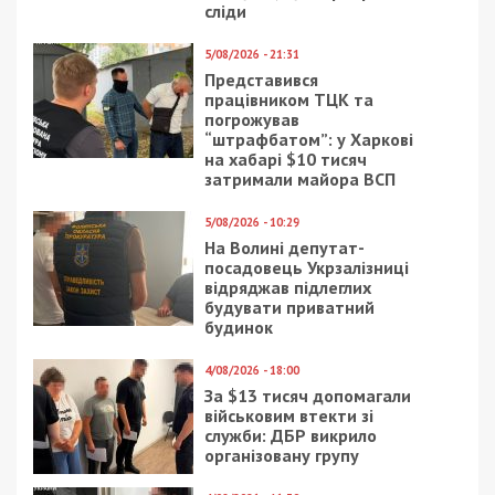
сліди
5/08/2026 - 21:31
Представився
працівником ТЦК та
погрожував
“штрафбатом”: у Харкові
на хабарі $10 тисяч
затримали майора ВСП
5/08/2026 - 10:29
На Волині депутат-
посадовець Укрзалізниці
відряджав підлеглих
будувати приватний
будинок
4/08/2026 - 18:00
За $13 тисяч допомагали
військовим втекти зі
служби: ДБР викрило
організовану групу