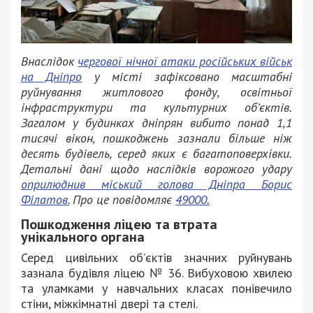
Внаслідок
чергової нічної атаки російських військ
на Дніпро
у місті зафіксовано масштабні
руйнування житлового фонду, освітньої
інфраструктури та культурних об’єктів.
Загалом у будинках дніпрян вибито понад 1,1
тисячі вікон, пошкоджень зазнали більше ніж
десять будівель, серед яких є багатоповерхівки.
Детальні дані щодо наслідків ворожого удару
оприлюднив міський голова Дніпра Борис
Філатов.
Про це повідомляє
49000.
Пошкодження ліцею та втрата
унікального органа
Серед цивільних об’єктів значних руйнувань
зазнала будівля ліцею № 36. Вибуховою хвилею
та уламками у навчальних класах понівечило
стіни, міжкімнатні двері та стелі.