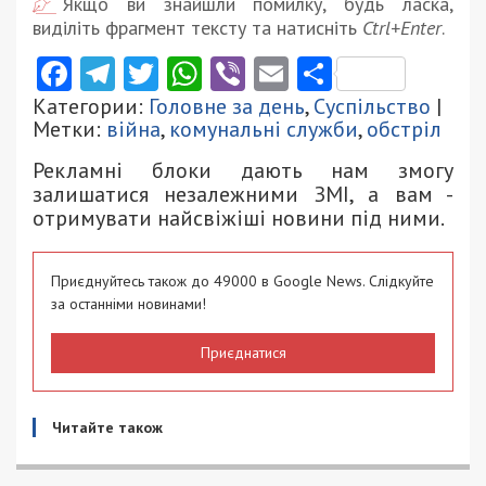
Якщо ви знайшли помилку, будь ласка,
виділіть фрагмент тексту та натисніть
Ctrl+Enter
.
Facebook
Telegram
Twitter
WhatsApp
Viber
Email
Поділити
Категории:
Головне за день
,
Суспільство
|
Метки:
війна
,
комунальні служби
,
обстріл
Рекламні блоки дають нам змогу
залишатися незалежними ЗМІ, а вам -
отримувати найсвіжіші новини під ними.
Приєднуйтесь також до 49000 в Google News. Слідкуйте
за останніми новинами!
Приєднатися
Читайте також