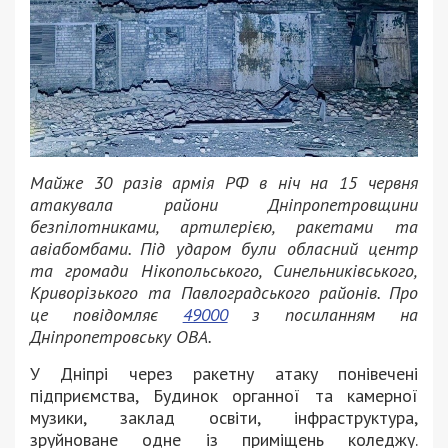
Майже 30 разів армія РФ в ніч на 15 червня
атакувала райони Дніпропетровщини
безпілотниками, артилерією, ракетами та
авіабомбами. Під ударом були обласний центр
та громади Нікопольського, Синельниківського,
Криворізького та Павлоградського районів. Про
це повідомляє
49000
з посиланням на
Дніпропетровську ОВА.
У Дніпрі через ракетну атаку понівечені
підприємства, Будинок органної та камерної
музики, заклад освіти, інфраструктура,
зруйноване одне із приміщень коледжу.