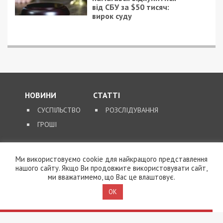
від СБУ за $50 тисяч:
вирок суду
НОВИНИ
СТАТТІ
СУСПІЛЬСТВО
РОЗСЛІДУВАННЯ
ГРОШІ
ЗВОРОТНІЙ ЗВ’ЯЗОК
Ми використовуємо cookie для найкращого представлення
КОНТАКТИ
нашого сайту. Якщо Ви продовжите використовувати сайт,
ми вважатимемо, що Вас це влаштовує.
OK
SUPPORT@49000.COM.UA
© 2026, ВСІ ПРАВА ЗАХИЩЕНІ
49000.COM.UA