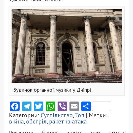
Будинок органної музики у Дніпрі
Facebook
Telegram
Twitter
WhatsApp
Viber
Email
Поділити
Категории:
Суспільство
,
Топ
| Метки:
війна
,
обстріл
,
ракетна атака
Рекламні блоки дають нам змогу