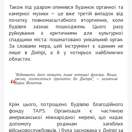
Також під ударом опинився Будинок органної та
камерної музики — це вже третій випадок від
початку повномасштабного вторгнення, коли
будівля зазнає пошкоджень. Цього разу
руйнування є критичними для культурної
спадщини міста: пошматовано унікальний орган.
За словами мера, цей інструмент є єдиним не
лише в Дніпрі, а й у чотирьох найближчих
областях.
“Відновити його можуть лише німецькі фахівці. Якщо,
звісно, зголосяться приїхати до Дніпра”, — зазначив
Борис Філатов.
Крім цього, потрощено будівлю благодійного
фонду TAPS. Організація є частиною
американської міжнародної мережі, що надає
допомогу родинам загиблих
військовослужбовців, і була заснована у Дніпрі за