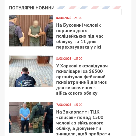
ПОПУЛЯРНІ НОВИНИ
8/08/2026 - 21:00
На Буковині чоловік
поранив двох
поліцейських під час
обшуку та 11 днів
переховувався у лісі
8/08/2026 - 15:00
У Харкові ексзавідувач
психлікарні за $6500
організував фейковий
психіатричний діагноз
для виключення з
військового обліку
7/08/2026 - 15:00
На Закарпатті ТЦК
«списав» понад 1500
чоловік з військового
обліку, а документи
знищили, щоб прибрати