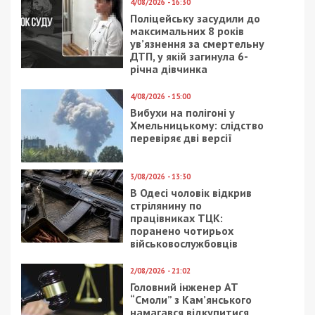
4/08/2026 - 16:30
Поліцейську засудили до
максимальних 8 років
ув’язнення за смертельну
ДТП, у якій загинула 6-
річна дівчинка
4/08/2026 - 15:00
Вибухи на полігоні у
Хмельницькому: слідство
перевіряє дві версії
3/08/2026 - 13:30
В Одесі чоловік відкрив
стрілянину по
працівниках ТЦК:
поранено чотирьох
військовослужбовців
2/08/2026 - 21:02
Головний інженер АТ
“Смоли” з Кам’янського
намагався відкупитися