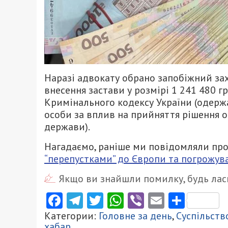
Наразі адвокату обрано запобіжний за
внесення застави у розмірі 1 241 480 
Кримінального кодексу України (одерж
особи за вплив на прийняття рішення 
держави).
Нагадаємо, раніше ми повідомляли про
“перепустками” до Європи та погрожува
Якщо ви знайшли помилку, будь ласк
Facebook
Telegram
Twitter
WhatsApp
Viber
Email
Поділ
Категории:
Головне за день
,
Суспільств
хабар