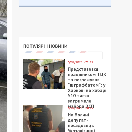
ПОПУЛЯРНІ НОВИНИ
5/08/2026 - 21:31
Представився
працівником ТЦК
та погрожував
“штрафбатом”: у
Харкові на хабарі
$10 тисяч
затримали
майора ВСП
5/08/2026 - 10:29
На Волині
депутат-
посадовець
Укрзалізниці