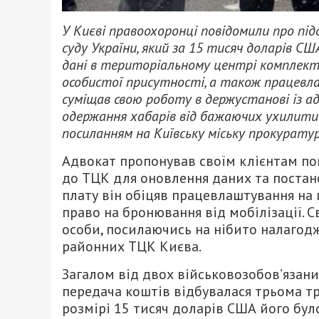
У Києві правоохоронці повідомили про пі
суду України, який за 15 тисяч доларів СШ
дані в територіальному центрі комплект
особистої присутності, а також працев
суміщав свою роботу в держустанові із а
одержання хабарів від бажаючих ухилитися
посиланням на Київську міську прокурату
Адвокат пропонував своїм клієнтам пов
до ТЦК для оновлення даних та постано
плату він обіцяв працевлаштування на 
право на бронювання від мобілізації. С
особи, посилаючись на нібито налагодж
районних ТЦК Києва.
Загалом від двох військовозобов’язани
передача коштів відбувалася трьома т
розмірі 15 тисяч доларів США його бул