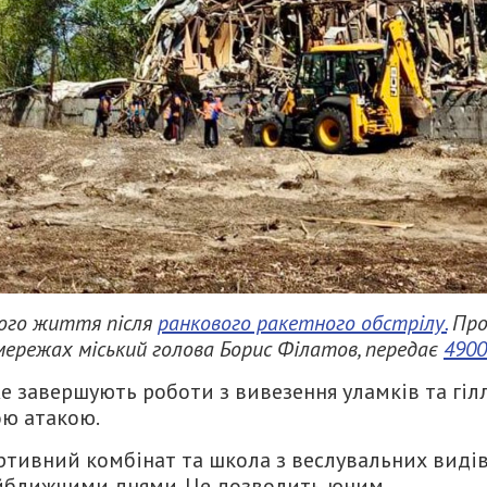
ного життя після
ранкового ракетного обстрілу.
Пр
мережах міський голова Борис Філатов, передає
4900
е завершують роботи з вивезення уламків та гіл
ою атакою.
ртивний комбінат та школа з веслувальних виді
айближчими днями. Це дозволить юним