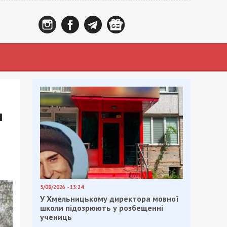
я
5/08/2026 - 13:24
У Хмельницькому директора мовної
школи підозрюють у розбещенні
учениць