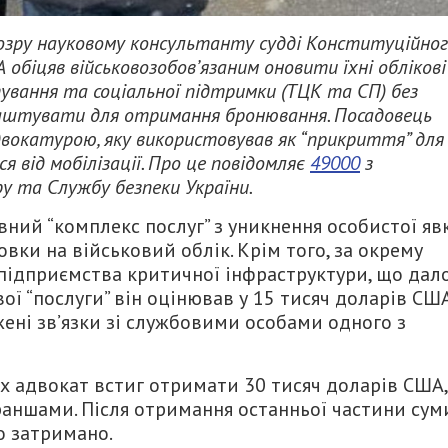
дозру науковому консультанту судді Конституційно
А обіцяв військовозобов’язаним оновити їхні облікові
ування та соціальної підтримки (ТЦК та СП) без
лаштувати для отримання бронювання. Посадовець
двокатурою, яку використовував як “прикриття” для
 від мобілізації. Про це повідомляє
49000
з
ру та Службу безпеки України.
ний “комплекс послуг” з уникнення особистої яв
вки на військовий облік. Крім того, за окрему
підприємства критичної інфраструктури, що дал
вої “послуги” він оцінював у 15 тисяч доларів СШ
ені зв’язки зі службовими особами одного з
х адвокат встиг отримати 30 тисяч доларів США,
раншами. Після отримання останньої частини сум
о затримано.