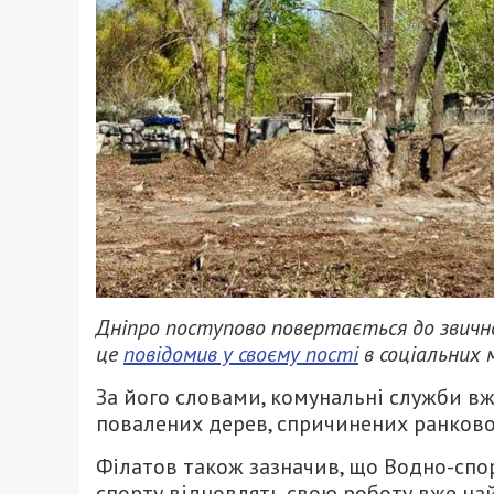
Дніпро поступово повертається до звич
це
повідомив у своєму пості
в соціальних 
За його словами, комунальні служби вж
повалених дерев, спричинених ранков
Філатов також зазначив, що Водно-спо
спорту відновлять свою роботу вже н