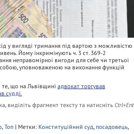
хід у вигляді тримання під вартою з можливістю
гривень. Йому інкримінують
ч. 3 ст. 369-2
ання неправомірної вигоди для себе чи третьої
особою, уповноваженою на виконання функцій
 те, що на Львівщині
адвокат торгував
в судді.
а, виділіть фрагмент тексту та натисніть
Ctrl+Ent
итися
о
,
Топ
| Метки:
Конституційний суд
,
посадовець
,