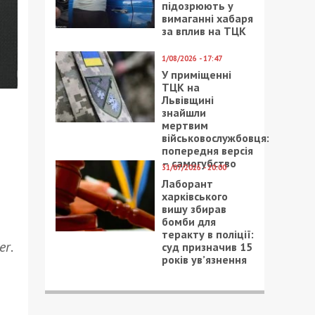
підозрюють у
вимаганні хабаря
за вплив на ТЦК
1/08/2026 - 17:47
У приміщенні
ТЦК на
Львівщині
знайшли
мертвим
військовослужбовця:
попередня версія
– самогубство
31/07/2026 - 20:00
Лаборант
харківського
вишу збирав
бомби для
теракту в поліції:
er
.
суд призначив 15
років ув’язнення