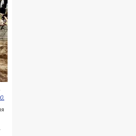
о
0.
ля
в