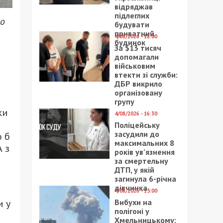
відряджав
підлеглих
го
будувати
приватний
4/08/2026 - 18:00
будинок
За $13 тисяч
допомагали
військовим
втекти зі служби:
ДБР викрило
організовану
групу
ки
4/08/2026 - 16:30
Поліцейську
засудили до
о б
максимальних 8
А з
років ув’язнення
за смертельну
ДТП, у якій
загинула 6-річна
дівчинка
4/08/2026 - 15:00
Вибухи на
и у
полігоні у
Хмельницькому: