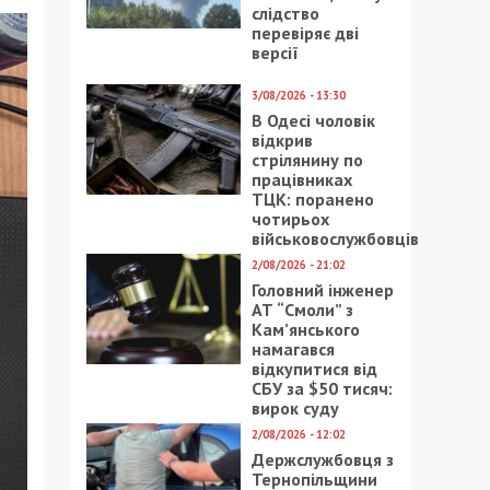
слідство
перевіряє дві
версії
3/08/2026 - 13:30
В Одесі чоловік
відкрив
стрілянину по
працівниках
ТЦК: поранено
чотирьох
військовослужбовців
2/08/2026 - 21:02
Головний інженер
АТ “Смоли” з
Кам’янського
намагався
відкупитися від
СБУ за $50 тисяч:
вирок суду
2/08/2026 - 12:02
Держслужбовця з
Тернопільщини