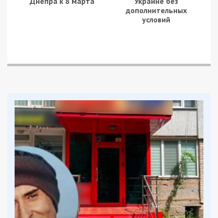
ввезенні до України високоліквідних товарів з
Туреччини (одяг, взуття, аксесуари) через митний
пост “Вадул-Сірет”.
При цьому вони використовували дві ключові
схеми:
Оформлення транспорту з товарами як
порожнього.
Маскування товарів прикриттям з
меншою митною вартістю (тканина,
ДСП, цегла).
У другому випадку службові особи митного
посту, на підставі підроблених документів,
забезпечували безчерговий пропуск вантажівок
без проведення митного огляду.
Після прибуття на склади підприємців,
високоліквідні товари вивантажували та
реалізовували, а товари прикриття доставляли
на митний пост “Чернівці”, де за них