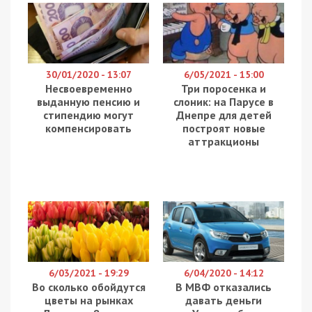
НАБУ та САП викрили злочинну організацію, яка
протягом тривалого часу завдавала державі
multi-million гривневих збитків за допомогою
“сірого” імпорту. До складу злочинної групи
входили відомі чернівецькі підприємці, а також
службові особи Чернівецької митниці, серед яких
був ексначальник та ексдепутат обласної ради.
Про це повідомляє
49000
із посиланням на
Національне антикорупційне бюро України.
Дії зловмисників полягали в незаконному