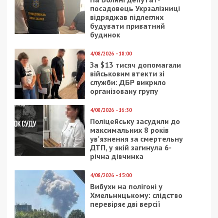
Наразі підозрюються 11 учасників злочинної
організації: троє службовців Чернівецької
митниці та вісім фізичних осіб. Їх дії
кваліфіковані за ч. 1 ст. 255, ч. 2 ст. 364, ч. 3 ст.
212, ч. 4 ст. 345-1, ч. 3 ст. 368, ч. 4 ст. 369 КК
України. Одного з організаторів та чотирьох
учасників групи вже затримано.