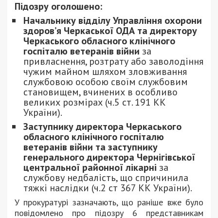
Підозру оголошено:
Начальнику відділу Управління охорони
здоров’я Черкаської ОДА та директору
Черкаського обласного клінічного
госпіталю ветеранів війни
за
привласнення, розтрату або заволодіння
чужим майном шляхом зловживання
службовою особою своїм службовим
становищем, вчинених в особливо
великих розмірах (ч.5 ст. 191 КК
України).
Заступнику директора Черкаського
обласного клінічного госпіталю
ветеранів війни та заступнику
генерального директора Чернігівської
центральної районної лікарні
за
службову недбалість, що спричинила
тяжкі наслідки (ч.2 ст 367 КК України).
У прокуратурі зазначають, що раніше вже було
повідомлено про підозру 6 представникам