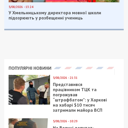
сплачувалися занижені митні платежі.
Внаслідок злочинної діяльності державі завдано
збитків на суму майже 290 мільйонів гривень.