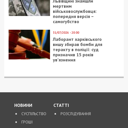
кола учасників злочинної організації та
притягнення їх до відповідальності.
Нагадаємо, раніше ми повідомляли про те, що на
Прикарпатті керівництво лісгоспу роками
незаконно рубало ліс на заповідній території.
Facebook
Telegram
Twitter
WhatsApp
Viber
Email
Поділити
Категории:
Розслідування
| Метки:
корупція
,
митниця
Рекламні блоки дають нам змогу
залишатися незалежними ЗМІ, а вам -
отримувати найсвіжіші новини під ними.
Приєднуйтесь також до 49000 в Google News. Слідкуйте
за останніми новинами!
Приєднатися