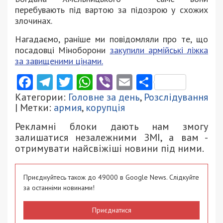
перебувають під вартою за підозрою у схожих
злочинах.
Нагадаємо, раніше ми повідомляли про те, що
посадовці Міноборони
закупили армійські ліжка
за завищеними цінами.
Facebook
Telegram
Twitter
WhatsApp
Viber
Email
Поділити
Категории:
Головне за день
,
Розслідування
| Метки:
армия
,
корупція
Рекламні блоки дають нам змогу
залишатися незалежними ЗМІ, а вам -
отримувати найсвіжіші новини під ними.
Приєднуйтесь також до 49000 в Google News. Слідкуйте
за останніми новинами!
Приєднатися