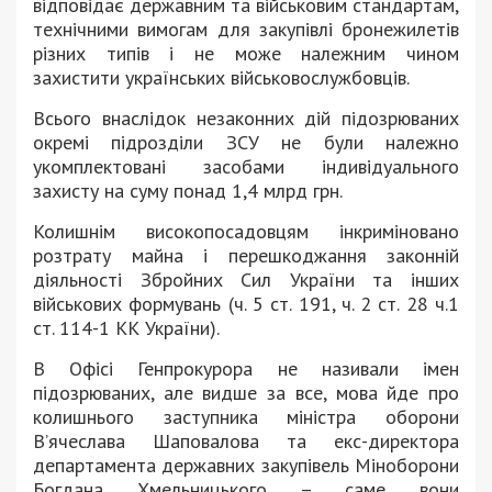
відповідає державним та військовим стандартам,
технічними вимогам для закупівлі бронежилетів
різних типів і не може належним чином
захистити українських військовослужбовців.
Всього внаслідок незаконних дій підозрюваних
окремі підрозділи ЗСУ не були належно
укомплектовані засобами індивідуального
захисту на суму понад 1,4 млрд грн.
Колишнім високопосадовцям інкриміновано
розтрату майна і перешкоджання законній
діяльності Збройних Сил України та інших
військових формувань (ч. 5 ст. 191, ч. 2 ст. 28 ч.1
ст. 114-1 КК України).
В Офісі Генпрокурора не називали імен
підозрюваних, але видше за все, мова йде про
колишнього заступника міністра оборони
В’ячеслава Шаповалова та екс-директора
департамента державних закупівель Міноборони
Богдана Хмельницького – саме вони