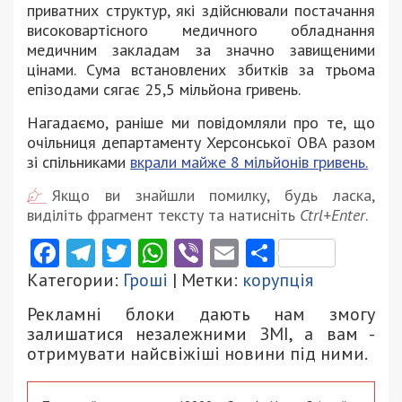
приватних структур, які здійснювали постачання
високовартісного медичного обладнання
медичним закладам за значно завищеними
цінами. Сума встановлених збитків за трьома
епізодами сягає 25,5 мільйона гривень.
Нагадаємо, раніше ми повідомляли про те, що
очільниця департаменту Херсонської ОВА разом
зі спільниками
вкрали майже 8 мільйонів гривень.
Якщо ви знайшли помилку, будь ласка,
виділіть фрагмент тексту та натисніть
Ctrl+Enter
.
Facebook
Telegram
Twitter
WhatsApp
Viber
Email
Поділити
Категории:
Гроші
| Метки:
корупція
Рекламні блоки дають нам змогу
залишатися незалежними ЗМІ, а вам -
отримувати найсвіжіші новини під ними.