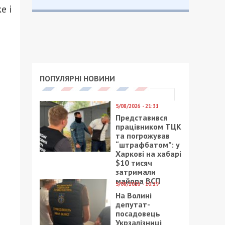
е і
ПОПУЛЯРНІ НОВИНИ
5/08/2026 - 21:31
Представився
працівником ТЦК
та погрожував
“штрафбатом”: у
Харкові на хабарі
$10 тисяч
затримали
майора ВСП
5/08/2026 - 10:29
На Волині
депутат-
посадовець
Укрзалізниці