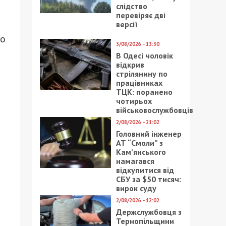
і
слідство
перевіряє дві
версії
до
3/08/2026 - 13:30
В Одесі чоловік
відкрив
стрілянину по
працівниках
ТЦК: поранено
чотирьох
військовослужбовців
2/08/2026 - 21:02
Головний інженер
АТ “Смоли” з
Кам’янського
намагався
відкупитися від
СБУ за $50 тисяч:
вирок суду
2/08/2026 - 12:02
Держслужбовця з
Тернопільщини