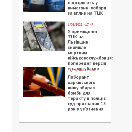
підозрюють у
вимаганні хабаря
за вплив на ТЦК
1/08/2026 - 17:47
У приміщенні
ТЦК на
Львівщині
знайшли
мертвим
військовослужбовця:
попередня версія
– самогубство
31/07/2026 - 20:00
Лаборант
харківського
вишу збирав
бомби для
теракту в поліції:
суд призначив 15
років ув’язнення