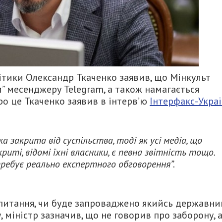
ітики Олександр Ткаченко заявив, що Мінкульт
” месенджеру Telegram, а також намагається
ро це
Ткаченко заявив в інтерв’ю
Інтерфакс-Укра
ка закрита від суспільства, тоді як усі медіа, що
криті, відомі їхні власники, є певна звітність тощо.
ребує реально експертного обговорення”.
апитання, чи буде запроваджено якийсь державни
 міністр зазначив, що не говорив про заборону, 