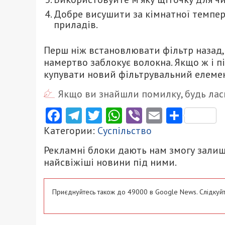
Добре висушити за кімнатної темпе
приладів.
Перш ніж встановлювати фільтр назад, 
намертво заблокує волокна. Якщо ж і пі
купувати новий фільтрувальний елемен
Якщо ви знайшли помилку, будь ласк
Facebook
Telegram
Twitter
WhatsApp
Viber
Email
Поділ
Категории:
Суспільство
Рекламні блоки дають нам змогу залиш
найсвіжіші новини під ними.
Приєднуйтесь також до 49000 в Google News. Слідкуйт