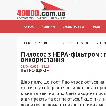
ПРО НАС
НОВИНИ
СУСПІЛЬСТВО
ГРОШІ
ГЛАВНАЯ
>
СУСПІЛЬСТВО
>
ПИЛОСОС З HEPA-ФІЛЬТРОМ: ПЕР
Пилосос з HEPA-фільтром: 
використання
28/04/2023 - 14:18
ПЕТРО ЩУКІН
Шар пилу, що постійно утворюється на 
містить у собі різні частинки: пилок р
вікна та вентиляцію. Сама людина проду
відмирають та осипаються. Якщо пил н
розвитку різноманітних шкідливих мікро