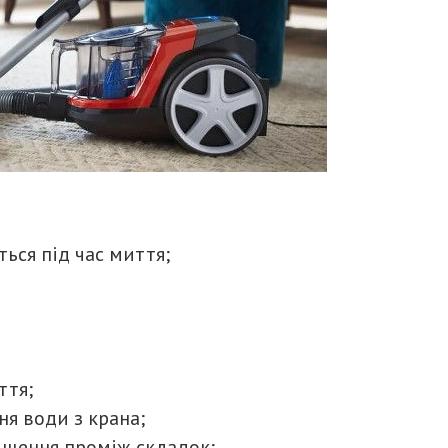
ться під час миття;
ття;
ня води з крана;
ищення проміж складок;