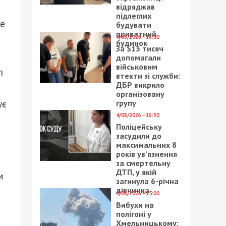
відряджав
підлеглих
ле
будувати
приватний
4/08/2026 - 18:00
будинок
За $13 тисяч
допомагали
військовим
п
втекти зі служби:
ДБР викрило
організовану
ує
групу
4/08/2026 - 16:30
Поліцейську
засудили до
максимальних 8
років ув’язнення
за смертельну
ДТП, у якій
м
загинула 6-річна
дівчинка
4/08/2026 - 15:00
Вибухи на
полігоні у
Хмельницькому: