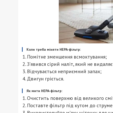
Коли треба міняти HEPA-фільтр:
Помітне зменшення всмоктування;
З’явився сірий наліт, який не видаляє
Відчувається неприємний запах;
Двигун гріється.
Як мити HEPA-фільтр:
Очистить поверхню від великого смі
Поставте фільтр під кутом до струме
Використовуйте м’яку щіточку для ч