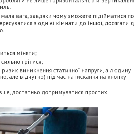
бробляти не лише горизонтальні, а й вертикальн
иль.
мала вага, завдяки чому зможете підійматися по
ресуватися з однієї кімнати до іншої, досягати 
о.
иться міняти;
 сильно грітися;
 ризик виникнення статичної напруги, а людину
о, але відчутно) під час натискання на кнопку
вше, достатньо дотримуватися простих