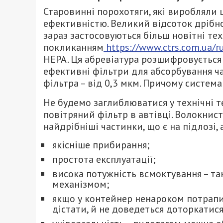
Старовинні порохотяги, які виробляли 
ефективністю. Великий відсоток дрібно
зараз застосовуються більш новітні техн
покликанням
https://www.ctrs.com.ua/ru
HEPA. Ця абревіатура розшифровується як
ефективні фільтри для абсорбування ча
фільтра – від 0,3 мкм. Причому систем
Не будемо заглиблюватися у технічні т
повітряний фільтр в автівці. Волокнис
найдрібніші частинки, що є на підлозі, 
якісніше прибирання;
простота експлуатації;
висока потужність всмоктування – т
механізмом;
якщо у контейнер ненароком потрапи
дістати, й не доведеться доторкатися