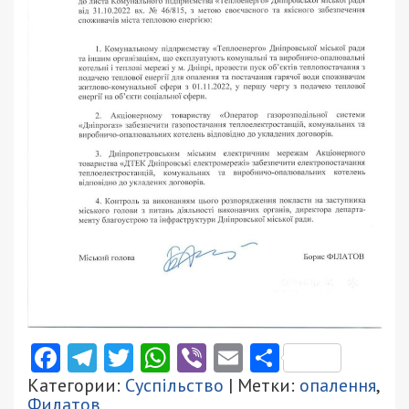
Facebook
Telegram
Twitter
WhatsApp
Viber
Email
Поділити
Категории:
Суспільство
| Метки:
опалення
,
Филатов