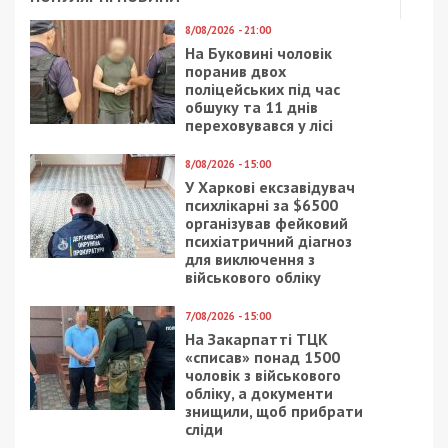
8/08/2026 - 21:00
На Буковині чоловік
поранив двох
поліцейських під час
обшуку та 11 днів
переховувався у лісі
8/08/2026 - 15:00
У Харкові ексзавідувач
психлікарні за $6500
організував фейковий
психіатричний діагноз
для виключення з
військового обліку
7/08/2026 - 15:00
На Закарпатті ТЦК
«списав» понад 1500
чоловік з військового
обліку, а документи
знищили, щоб прибрати
сліди