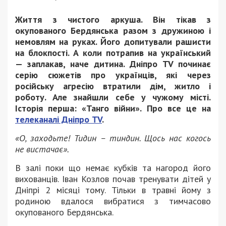
Життя з чистого аркуша. Він тікав з
окупованого Бердянська разом з дружиною і
немовлям на руках. Його допитували рашисти
на блокпості. А коли потрапив на український
— заплакав, наче дитина. Дніпро TV починає
серію сюжетів про українців, які через
російську агресію втратили дім, житло і
роботу. Але знайшли себе у чужому місті.
Історія перша: «Танго війни». Про все це на
телеканалі Дніпро TV
.
«О, заходьте! Тидин – тиндин. Щось нас когось
не вистачає».
В залі поки що немає кубків та нагород його
вихованців. Іван Козлов почав тренувати дітей у
Дніпрі 2 місяці тому. Тільки в травні йому з
родиною вдалося вибратися з тимчасово
окупованого Бердянська.