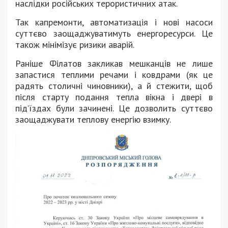
наслідки російських терористичних атак.
Так капремонти, автоматизація і нові насоси
суттєво заощаджуватимуть енергоресурси. Це
також мінімізує ризики аварій.
Раніше Філатов закликав мешканців не лише
запастися теплими речами і ковдрами (як це
радять столичні чиновники), а й стежити, щоб
після старту подання тепла вікна і двері в
під’їздах були зачинені. Це дозволить суттєво
заощаджувати теплову енергію взимку.