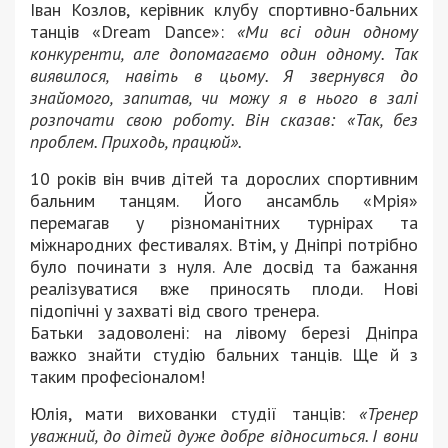
Іван Козлов, керівник клубу спортивно-бальних
танців «Dream Dance»:
«Ми всі один одному
конкуренти, але допомагаємо один одному. Так
виявилося, навіть в цьому. Я звернувся до
знайомого, запитав, чи можу я в нього в залі
розпочати свою роботу. Він сказав: «Так, без
проблем. Приходь, працюй».
10 років він вчив дітей та дорослих спортивним
бальним танцям. Його ансамбль «Мрія»
перемагав у різноманітних турнірах та
міжнародних фестивалях. Втім, у Дніпрі потрібно
було починати з нуля. Але досвід та бажання
реалізуватися вже приносять плоди. Нові
підопічні у захваті від свого тренера.
Батьки задоволені: на лівому березі Дніпра
важко знайти студію бальних танців. Ще й з
таким професіоналом!
Юлія, мати вихованки студії танців:
«Тренер
уважний, до дітей дуже добре відноситься. І вони