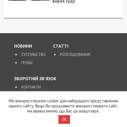
вирок суду
НОВИНИ
СТАТТІ
СУСПІЛЬСТВО
РОЗСЛІДУВАННЯ
ГРОШІ
ЗВОРОТНІЙ ЗВ’ЯЗОК
КОНТАКТИ
Ми використовуємо cookie для найкращого представлення
SUPPORT@49000.COM.UA
нашого сайту. Якщо Ви продовжите використовувати сайт,
ми вважатимемо, що Вас це влаштовує.
© 2026, ВСІ ПРАВА ЗАХИЩЕНІ
49000.COM.UA
OK