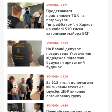
5/08/2026 - 21:31
Представився
працівником ТЦК та
погрожував
“штрафбатом”: у Харкові
на хабарі $10 тисяч
затримали майора ВСП
5/08/2026 - 10:29
На Волині депутат-
посадовець Укрзалізниці
відряджав підлеглих
будувати приватний
будинок
4/08/2026 - 18:00
За $13 тисяч допомагали
військовим втекти зі
служби: ДБР викрило
організовану групу
4/08/2026 - 16:30
Поліцейську засудили до