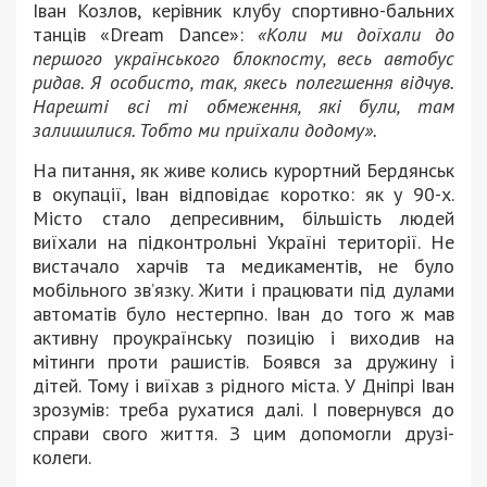
Іван Козлов, керівник клубу спортивно-бальних
танців «Dream Dance»:
«Коли ми доїхали до
першого українського блокпосту, весь автобус
ридав. Я особисто, так, якесь полегшення відчув.
Нарешті всі ті обмеження, які були, там
залишилися. Тобто ми приїхали додому».
На питання, як живе колись курортний Бердянськ
в окупації, Іван відповідає коротко: як у 90-х.
Місто стало депресивним, більшість людей
виїхали на підконтрольні Україні території. Не
вистачало харчів та медикаментів, не було
мобільного зв’язку. Жити і працювати під дулами
автоматів було нестерпно. Іван до того ж мав
активну проукраїнську позицію і виходив на
мітинги проти рашистів. Боявся за дружину і
дітей. Тому і виїхав з рідного міста. У Дніпрі Іван
зрозумів: треба рухатися далі. І повернувся до
справи свого життя. З цим допомогли друзі-
колеги.