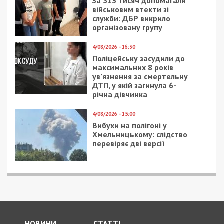
За $13 тисяч допомагали
військовим втекти зі
служби: ДБР викрило
організовану групу
4/08/2026 - 16:30
Поліцейську засудили до
максимальних 8 років
ув’язнення за смертельну
ДТП, у якій загинула 6-
річна дівчинка
4/08/2026 - 15:00
Вибухи на полігоні у
Хмельницькому: слідство
перевіряє дві версії
НОВИНИ
СТАТТІ