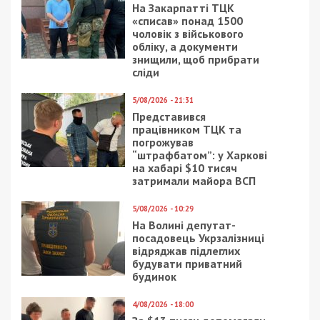
На Закарпатті ТЦК
«списав» понад 1500
чоловік з військового
обліку, а документи
знищили, щоб прибрати
сліди
5/08/2026 - 21:31
Представився
працівником ТЦК та
погрожував
“штрафбатом”: у Харкові
на хабарі $10 тисяч
затримали майора ВСП
5/08/2026 - 10:29
На Волині депутат-
посадовець Укрзалізниці
відряджав підлеглих
будувати приватний
будинок
4/08/2026 - 18:00