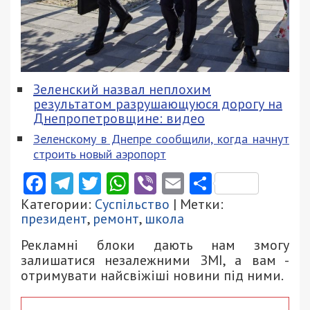
Зеленский назвал неплохим
результатом разрушающуюся дорогу на
Днепропетровщине: видео
Зеленскому в Днепре сообщили, когда начнут
строить новый аэропорт
Facebook
Telegram
Twitter
WhatsApp
Viber
Email
Поділити
Категории:
Суспільство
| Метки:
президент
,
ремонт
,
школа
Рекламні блоки дають нам змогу
залишатися незалежними ЗМІ, а вам -
отримувати найсвіжіші новини під ними.