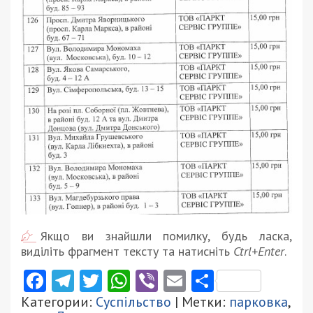
Якщо ви знайшли помилку, будь ласка,
виділіть фрагмент тексту та натисніть
Ctrl+Enter
.
Facebook
Telegram
Twitter
WhatsApp
Viber
Email
Поділити
Категории:
Суспільство
| Метки:
парковка
,