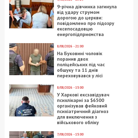
9-річна дівчинка загинула
від удару струмом
дорогою до церкви:
повідомлено про підозру
ексепосадовцю
енергопідприємства
8/08/2026 - 21:00
На Буковині чоловік
поранив двох
поліцейських під час
обшуку та 11 днів
переховувався у лісі
8/08/2026 - 15:00
У Харкові ексзавідувач
психлікарні за $6500
організував фейковий
психіатричний діагноз
для виключення з
військового обліку
7/08/2026 - 15:00