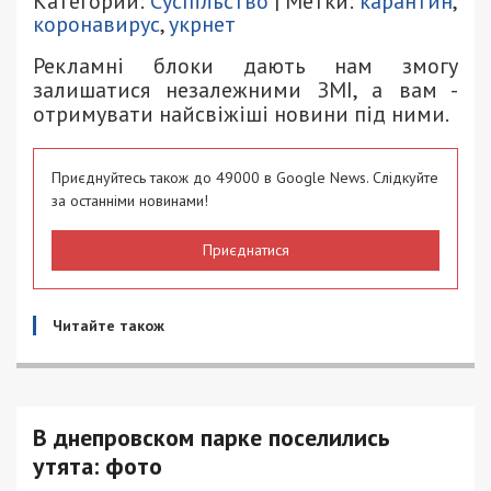
Категории:
Суспільство
| Метки:
карантин
,
коронавирус
,
укрнет
Рекламні блоки дають нам змогу
залишатися незалежними ЗМІ, а вам -
отримувати найсвіжіші новини під ними.
Приєднуйтесь також до 49000 в Google News. Слідкуйте
за останніми новинами!
Приєднатися
Читайте також
В днепровском парке поселились
утята: фото