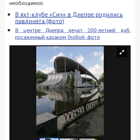
необходимое.
В яхт-клубе «Сич» в Днепре родились
павлинята (фото)
В центре Днепра лечат 200-летний дуб,
посаженный казаком Глобой: фото