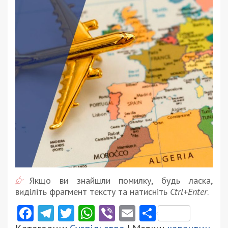
Якщо ви знайшли помилку, будь ласка,
виділіть фрагмент тексту та натисніть
Ctrl+Enter
.
Facebook
Telegram
Twitter
WhatsApp
Viber
Email
Поділити