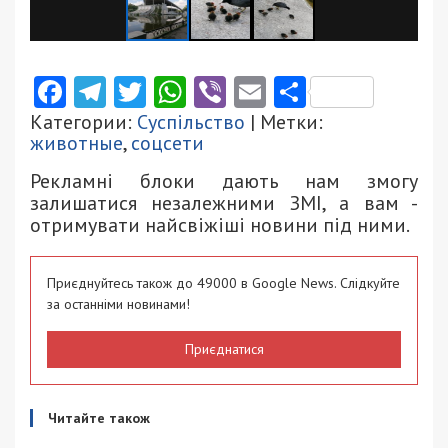
Facebook
Telegram
Twitter
WhatsApp
Viber
Email
Поділити
Категории:
Суспільство
| Метки:
животные
,
соцсети
Рекламні блоки дають нам змогу
залишатися незалежними ЗМІ, а вам -
отримувати найсвіжіші новини під ними.
Приєднуйтесь також до 49000 в Google News. Слідкуйте
за останніми новинами!
Приєднатися
Читайте також