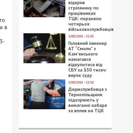
відкрив
стрілянину по
працівниках
ТЦК: поранено
то
чотирьох
а в
військовослужбовців
2/08/2026 - 21:02
3-
Головний інженер
АТ “Смоли” з
Кам’янського
намагався
відкупитися від
СБУ за $50 тисяч:
вирок суду
2/08/2026 - 12:02
Держслужбовця з
Тернопільщини
підозрюють у
вимаганні хабаря
за вплив на ТЦК