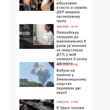
військовим
втекти зі служби:
ДБР викрило
організовану
групу
4/08/2026 - 16:30
Поліцейську
засудили до
максимальних 8
років ув’язнення
за смертельну
ДТП, у якій
загинула 6-річна
дівчинка
4/08/2026 - 15:00
Вибухи на
полігоні у
Хмельницькому:
слідство
перевіряє дві
версії
3/08/2026 - 13:30
В Одесі чоловік