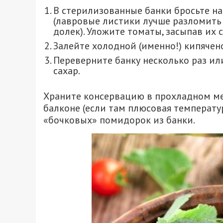
В стерилизованные банки бросьте н
(лавровые листики лучше разломить н
долек). Уложите томаты, засыпав их 
Залейте холодной (именно!) кипячен
Переверните банку несколько раз или
сахар.
Храните консервацию в прохладном мес
балконе (если там плюсовая температу
«бочковых» помидорок из банки.