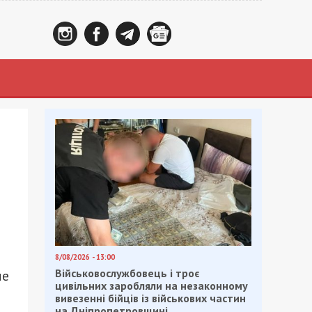
и
8/08/2026 - 13:00
Військовослужбовець і троє
ые
цивільних заробляли на незаконному
вивезенні бійців із військових частин
на Дніпропетровщині