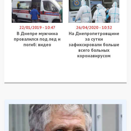
Дніпропетровщини безпілотниками. У всіх
громадах району обійшлося без постраждалих.
Про це повідомляє
49000
з посиланням на
Дніпропетровську ОВА.
Вдень у неділю під ворожим ударом були
Нікополь, Марганецька, Покровська,
Червоногригорівська і Мирівська громади.
Пошкоджені приватний будинок та
інфраструктура.
Нагадаємо, раніше ми повідомляли про те, що
ворог вночі атакував безпілотниками два райони
Дніпропетровщини.
Facebook
Telegram
Twitter
WhatsApp
Viber
Email
Поділити
Категории:
Суспільство
| Метки:
війна
,
обстріл
Рекламні блоки дають нам змогу
залишатися незалежними ЗМІ, а вам -