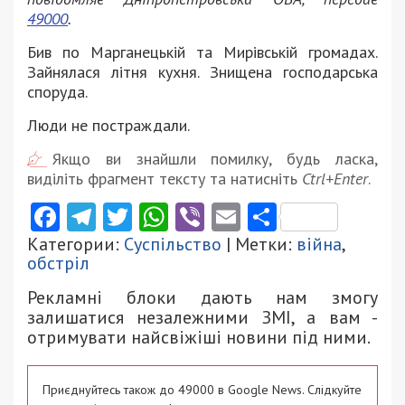
49000
.
Бив по Марганецькій та Мирівській громадах.
Зайнялася літня кухня. Знищена господарська
споруда.
Люди не постраждали.
Якщо ви знайшли помилку, будь ласка,
виділіть фрагмент тексту та натисніть
Ctrl+Enter
.
Facebook
Telegram
Twitter
WhatsApp
Viber
Email
Поділити
Категории:
Суспільство
| Метки:
війна
,
обстріл
Рекламні блоки дають нам змогу
залишатися незалежними ЗМІ, а вам -
отримувати найсвіжіші новини під ними.
Приєднуйтесь також до 49000 в Google News. Слідкуйте