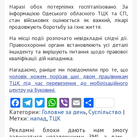
Наразі обох потерпілих госпіталізовано. За
інформацією Одеського обласного ТЦК та СП,
стан військових оцінюється як важкий, лікарі
продовжують боротьбу за їхнє життя.
На місці події розпочато невідкладні слідчі дії.
Правоохоронні органи встановлюють усі деталі
інциденту та вирішують питання щодо правової
кваліфікації дій нападника.
Нагадаємо, раніше ми повідомляли про те, що
чоловік ножем порізав шиї двом працівникам
ТЦК під час перевезення до мобілізаційного
центру на Буковині.
Facebook
Telegram
Twitter
WhatsApp
Viber
Email
Поділити
Категории:
Головне за день
,
Суспільство
|
Метки:
напад
,
ТЦК
Рекламні блоки дають нам змогу
залишатися незалежними ЗМІ, а вам -