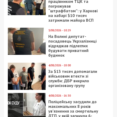
22/01/2019 - 10:47
26/04/2020 - 10:52
В Днепре мужчина
На Днепропетровщине
провалился под лед и
за сутки
погиб: видео
зафиксировали больше
всего больных
коронавирусом