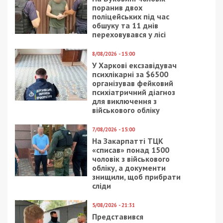
стані
СУСПІЛЬСТВО
12/09/2018 - 14:41
22/02/2026 - 16:16
Секс как услуга:
Махінації зі
проститутка и админ
складськими
публичного дома из
приміщеннями: на
Днепра рассказали о
держпідприємстві
секретах профессии
Держрезерву викрили
схему на 36 мільйонів