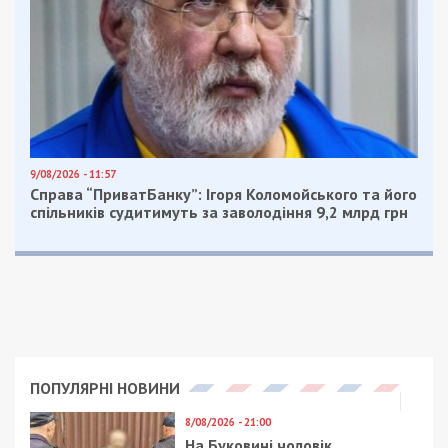
отримувати найсвіжіші новини під ними.
Приєднуйтесь також до 49000 в Google News. Слідкуйте
за останніми новинами!
Приєднатися
Читайте також
Предыдущая статья:
Суд виправдав нардепа Андрія
Ніколаєнка у справі про смертельну ДТП
Следующая статья:
Чоловік порізав ножем двох працівників
ТЦК на Одещині: потерпілі у важкому