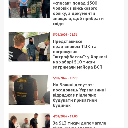
«списав» понад 1500
чоловік з військового
обліку, а документи
знищили, щоб прибрати
сліди
5/08/2026 - 21:31
Представився
працівником ТЦК та
погрожував
“штрафбатом”: у Харкові
на хабарі $10 тисяч
затримали майора ВСП
5/08/2026 - 10:29
На Волині депутат-
посадовець Укрзалізниці
відряджав підлеглих
будувати приватний
будинок
4/08/2026 - 18:00
За $13 тисяч допомагали