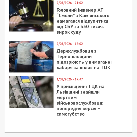
2/08/2026 - 21:02
Головний інженер АТ
“Смоли” з Кам’янського
намагався відкупитися
від СБУ за $50 тисяч:
вирок суду
2/08/2026 - 12:02
Держслужбовця з
Тернопільщини
підозрюють у вимаганні
хабаря за вплив на ТЦК
1/08/2026 - 17:47
У приміщенні ТЦК на
Львівщині знайшли
мертвим
військовослужбовця:
попередня версія –
самогубство