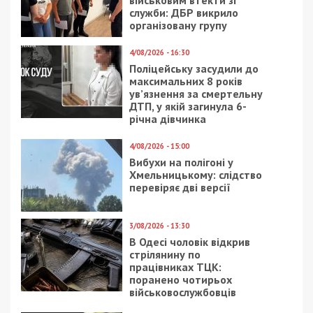
військовим втекти зі
служби: ДБР викрило
організовану групу
4/08/2026 - 16:30
Поліцейську засудили до
максимальних 8 років
ув’язнення за смертельну
ДТП, у якій загинула 6-
річна дівчинка
4/08/2026 - 15:00
Вибухи на полігоні у
Хмельницькому: слідство
перевіряє дві версії
3/08/2026 - 13:30
В Одесі чоловік відкрив
стрілянину по
працівниках ТЦК:
поранено чотирьох
військовослужбовців