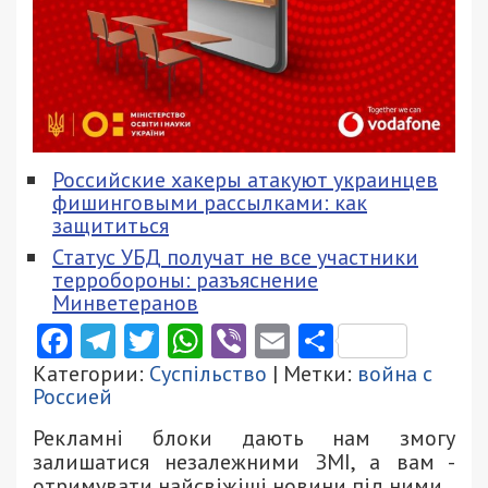
Российские хакеры атакуют украинцев
фишинговыми рассылками: как
защититься
Статус УБД получат не все участники
терробороны: разъяснение
Минветеранов
Facebook
Telegram
Twitter
WhatsApp
Viber
Email
Поділити
Категории:
Суспільство
| Метки:
война с
Россией
Рекламні блоки дають нам змогу
залишатися незалежними ЗМІ, а вам -
отримувати найсвіжіші новини під ними.