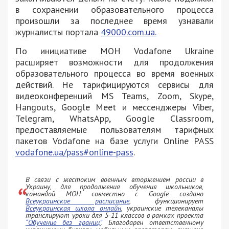
в сохранении образовательного процесса
произошли за последнее время узнавали
журналисты портала
49000.com.ua.
По инициативе МОН Vodafone Ukraine
расширяет возможности для продолжения
образовательного процесса во время военных
действий. Не тарифицируются сервисы для
видеоконференций MS Teams, Zoom, Skype,
Hangouts, Google Meet и мессенджеры Viber,
Telegram, WhatsApp, Google Classroom,
предоставляемые пользователям тарифных
пакетов Vodafone на базе услуги Online PASS
vodafone.ua/pass#online-pass
.
В связи с жестоким военным вторжением россии в
Украину, для продолжения обучения школьников,
командой МОН совместно с Google создано
Всеукраинское расписание
, функционирует
Всеукраинская школа онлайн
, украинские телеканалы
транслируют уроки для 5-11 классов в рамках проекта
“Обучение без границ”
. Благодарен ответственному