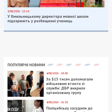
за останніми новинами!
Приєднатися
Читайте також
Предыдущая статья:
Официально: руководство Днепра и
области обратилось к жителям
Следующая статья:
Минцифра отражает кибератаки, ВСУ
сбили шестой вражеский самолет