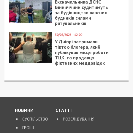
5/08/2026 - 13:24
У Хмельницькому директора мовної школи
підозрюють у розбещенні учениць
ПОПУЛЯРНІ НОВИНИ
4/08/2026 - 18:00
За $13 тисяч допомагали
військовим втекти зі
служби: ДБР викрило
організовану групу
4/08/2026 - 16:30
Поліцейську засудили до