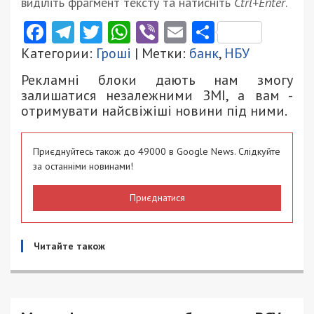
виділіть фрагмент тексту та натисніть
Ctrl+Enter
.
Facebook
Telegram
Twitter
WhatsApp
Viber
Email
Поділити
Категории:
Гроші
| Метки:
банк
,
НБУ
Рекламні блоки дають нам змогу
залишатися незалежними ЗМІ, а вам -
отримувати найсвіжіші новини під ними.
Приєднуйтесь також до 49000 в Google News. Слідкуйте
за останніми новинами!
Приєднатися
Читайте також