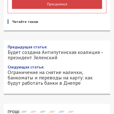
Приєднатися
Читайте також
Будет создана Антипутинская
коалиция – президент Зеленский
24/02/2022 - 10:28
АЛЕКСЕЙ ВАЛЕНКО - СПЕЦИАЛЬНО
1390
ДЛЯ 49000.COM.UA
В связи с агрессией кремлевского режима против
Украины, в мире планируют создание
Антипутинской коалиции – по аналогии с
Антигитлеровским альянсом, который сражался с
нацизмом во времена Второй мировой. Об этом