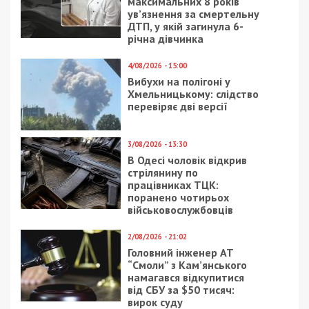
ГРОШІ
19/02/2024 - 18:00
19/06/2020 - 14:09
Нардеп-
Для чего “Слуга
антикорупціонер
народа” из Днепра
вимагав хабар у 221
продвинул ремонт
тисячу доларів
дорог по семь
миллионов за
километр
27/04/2021 - 16:40
29/06/2025 - 10:30
Антикоррупционное
Лікар з Сумщини за три