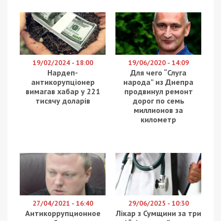
заяви президент Владимир Зеленский.
Глава государства рассказал, что переговоры
ведутся с США, Великобританией, Польшей,
странами Балтии, а также структурами
Европейского союза. Президент Украины
подчеркнул, что Путин напал не только на нашу
страну – он объявил войну всему
демократическому миру. В дальнейшем будет
закрыто воздушное пространство нашей для
противника, введены новые санкции против
России.
Владимир Зеленский также сказал, что в нас
бросают не только бомбы, но и фейки. Исходя из
этого, он призвал украинцев доверять
только
официальным источникам.