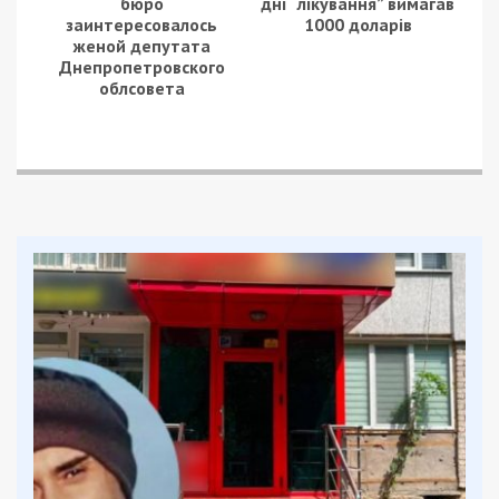
Facebook
Telegram
Twitter
WhatsApp
Viber
Email
Поділити
Категории:
Суспільство
| Метки:
Владимир Зеленский
,
война
,
война с
Россией
Рекламні блоки дають нам змогу
залишатися незалежними ЗМІ, а вам -
отримувати найсвіжіші новини під ними.
Приєднуйтесь також до 49000 в Google News. Слідкуйте