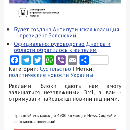
Будет создана Антипутинская коалиция
— президент Зеленский
Официально: руководство Днепра и
области обратилось к жителям
Facebook
Telegram
Twitter
WhatsApp
Viber
Email
Поділити
Категории:
Суспільство
| Метки:
политические новости Украины
Рекламні блоки дають нам змогу
залишатися незалежними ЗМІ, а вам -
отримувати найсвіжіші новини під ними.
Приєднуйтесь також до 49000 в Google News. Слідкуйте
за останніми новинами!