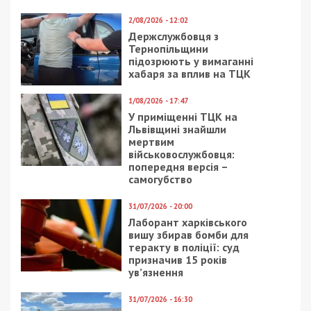
бюро
дні “лікування” вимагав
заинтересовалось
1000 доларів
женой депутата
Днепропетровского
облсовета