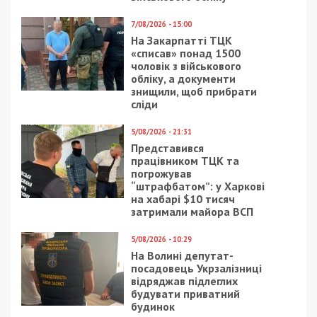
7/08/2026 - 15:00
На Закарпатті ТЦК
«списав» понад 1500
чоловік з військового
обліку, а документи
знищили, щоб прибрати
сліди
5/08/2026 - 21:31
Представився
працівником ТЦК та
погрожував
“штрафбатом”: у Харкові
на хабарі $10 тисяч
затримали майора ВСП
5/08/2026 - 10:29
На Волині депутат-
посадовець Укрзалізниці
відряджав підлеглих
будувати приватний
будинок