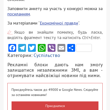
Заповнити анкету на участь у конкурсі можна за
посиланням
.
За матеріалами “
Економічної правди
“.
Якщо ви знайшли помилку, будь ласка,
виділіть фрагмент тексту та натисніть
Ctrl+Enter
.
Facebook
Telegram
Twitter
WhatsApp
Viber
Email
Поділити
Категории:
Суспільство
Рекламні блоки дають нам змогу
залишатися незалежними ЗМІ, а вам -
отримувати найсвіжіші новини під ними.
Приєднуйтесь також до 49000 в Google News. Слідкуйте
за останніми новинами!
Приєднатися