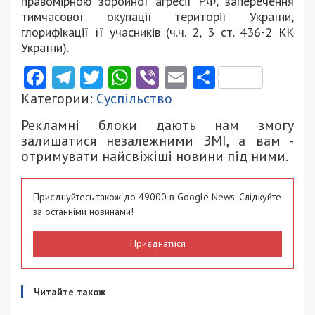
правомірною збройної агресії РФ, заперечення
тимчасової окупації території України,
глорифікації її учасників (ч.ч. 2, 3 ст. 436-2 КК
України).
Facebook
Telegram
Twitter
WhatsApp
Viber
Email
Поділити
Категории:
Суспільство
Рекламні блоки дають нам змогу
залишатися незалежними ЗМІ, а вам -
отримувати найсвіжіші новини під ними.
Приєднуйтесь також до 49000 в Google News. Слідкуйте
за останніми новинами!
Приєднатися
Читайте також