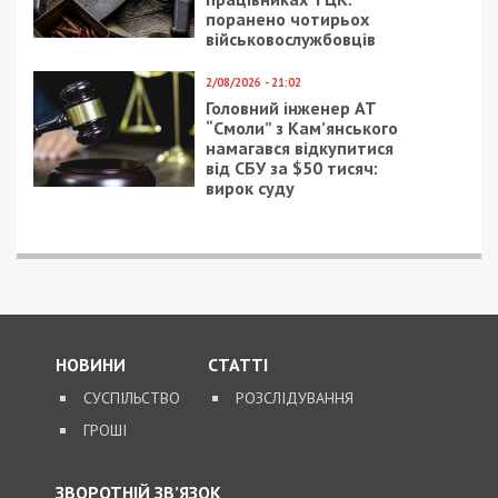
поранено чотирьох
військовослужбовців
2/08/2026 - 21:02
Головний інженер АТ
“Смоли” з Кам’янського
намагався відкупитися
від СБУ за $50 тисяч:
вирок суду
НОВИНИ
СТАТТІ
СУСПІЛЬСТВО
РОЗСЛІДУВАННЯ
ГРОШІ
ЗВОРОТНІЙ ЗВ’ЯЗОК