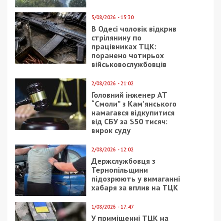
виплати на адресу згаданого підприємства.
Нагадаємо, раніше ми повідомляли про те, що
у Житомирі шахрай привласнював донати для
протезування військовослужбовиці ЗСУ.
Facebook
Telegram
Twitter
WhatsApp
Viber
Email
Поділити
Категории:
Гроші
,
Суспільство
| Метки:
посадовець
,
привласнення коштів
,
розтрата бюджетних коштів
Рекламні блоки дають нам змогу
залишатися незалежними ЗМІ, а вам -
отримувати найсвіжіші новини під ними.
Приєднуйтесь також до 49000 в Google News. Слідкуйте
за останніми новинами!
Приєднатися