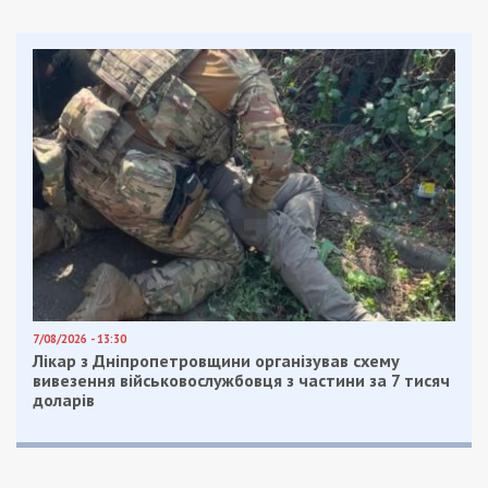
Жінка безпосередньо комунікувала з пацієнтами:
проводила зустрічі з особами з інвалідністю,
оформлювала попередні замовлення на
протезування, координувала роботу техніків-
протезистів і фіксувала видачу готових виробів.
Проте, як з’ясували оперативники, ці
повноваження вона використовувала для
фальсифікації звітності.
Зловмисники вносили до офіційних документів
неправдиві відомості про те, що пацієнти нібито
успішно пройшли реабілітацію та отримали
необхідні засоби. Насправді ж люди залишалися
без допомоги, тоді як на рахунки приватного
підприємства з бюджету безпідставно
надходили гроші.
Обшуки та вилучені мільйони
Наразі слідством чітко встановлено
щонайменше сім фактів обману — потерпілими є
як цивільні громадяни, так і поранені українські