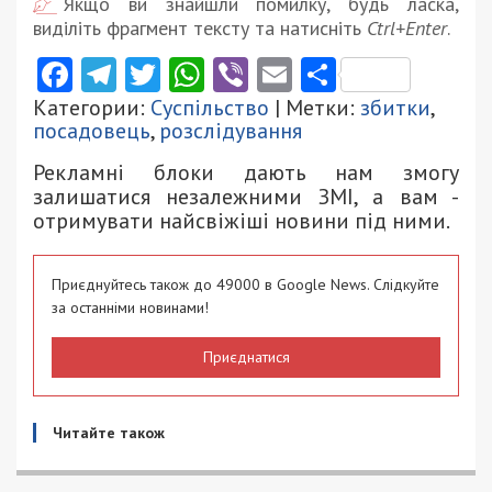
Якщо ви знайшли помилку, будь ласка,
виділіть фрагмент тексту та натисніть
Ctrl+Enter
.
Facebook
Telegram
Twitter
WhatsApp
Viber
Email
Поділити
Категории:
Суспільство
| Метки:
збитки
,
посадовець
,
розслідування
Рекламні блоки дають нам змогу
залишатися незалежними ЗМІ, а вам -
отримувати найсвіжіші новини під ними.
Приєднуйтесь також до 49000 в Google News. Слідкуйте
за останніми новинами!
Приєднатися
Читайте також