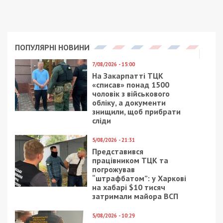
захисники. Тільки за цими епізодами держава
перерахувала фірмі-продряднику майже 592
тисячі гривень за послуги, які фактично не
надавалися.
Правоохоронці провели масштабні обшуки у
кількох регіонах України: безпосередньо в
обласному відділенні Фонду соцзахисту, в
офісах приватних компаній та за місцями
проживання фігурантів. Під час слідчих дій було
вилучено:
робочу документацію та чорнові записи;
банківські картки та мобільні телефони;
готівкові кошти: 3 200 доларів США, 1 470
євро та 780 тисяч гривень.