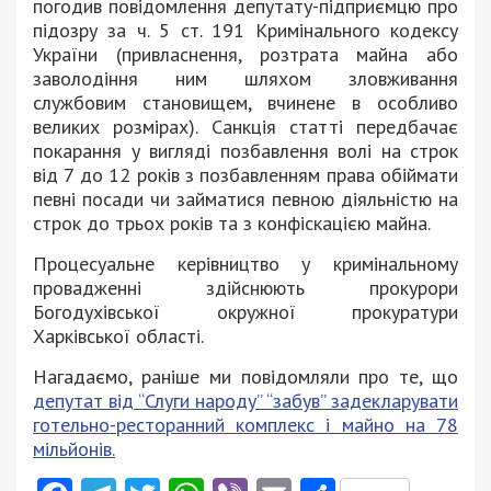
погодив повідомлення депутату-підприємцю про
підозру за ч. 5 ст. 191 Кримінального кодексу
України (привласнення, розтрата майна або
заволодіння ним шляхом зловживання
службовим становищем, вчинене в особливо
великих розмірах). Санкція статті передбачає
покарання у вигляді позбавлення волі на строк
від 7 до 12 років з позбавленням права обіймати
певні посади чи займатися певною діяльністю на
строк до трьох років та з конфіскацією майна.
Процесуальне керівництво у кримінальному
провадженні здійснюють прокурори
Богодухівської окружної прокуратури
Харківської області.
Нагадаємо, раніше ми повідомляли про те, що
депутат від “Слуги народу” “забув” задекларувати
готельно-ресторанний комплекс і майно на 78
мільйонів.