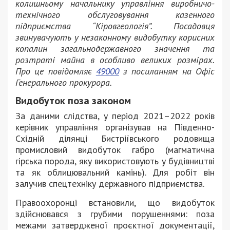
колишньому начальнику управління виробничо-
технічного обслуговування казенного
підприємства “Кіровгеологія”. Посадовця
звинувачують у незаконному видобутку корисних
копалин загальнодержавного значення та
розтраті майна в особливо великих розмірах.
Про це повідомляє
49000
з посиланням на Офіс
Генерального прокурора.
Видобуток поза законом
За даними слідства, у період 2021–2022 років
керівник управління організував на Південно-
Східній ділянці Бистріївського родовища
промисловий видобуток габро (магматична
гірська порода, яку використовують у будівництві
та як облицювальний камінь). Для робіт він
залучив спецтехніку державного підприємства.
Правоохоронці встановили, що видобуток
здійснювався з грубими порушеннями: поза
межами затвердженої проєктної документації,