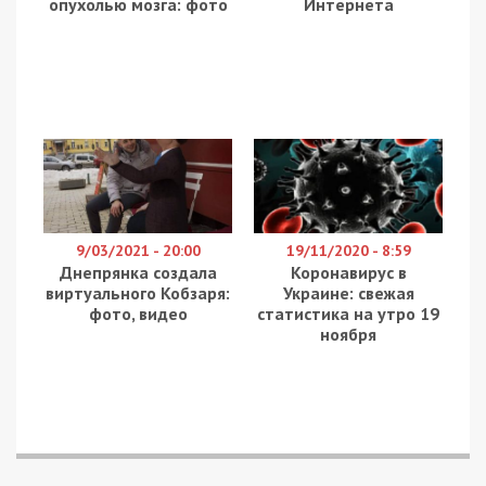
На Закарпатті правоохоронці ліквідували
корупційну схему привласнення бюджетних
коштів, виділених на забезпечення людей з
інвалідністю технічними засобами реабілітації.
Серед потерпілих опинилися українські
військовослужбовці, які втратили кінцівки
внаслідок бойових поранень. Про це повідомляє
49000
з посиланням на Нацполіцію.
Протези лише на папері
За даними слідства, організатором незаконного
механізму виявився виконувач обов’язків
керівника Закарпатського обласного відділення
Фонду соціального захисту осіб з інвалідністю.
Посадовець діяв у змові зі своєю спільницею —
неофіційною регіональною представницею
одного з приватних підприємств, яке займається
виготовленням протезів.