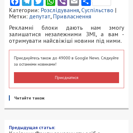
Facebook
Telegram
Twitter
WhatsApp
Viber
Email
Поділити
Категории:
Розслідування
,
Суспільство
|
Метки:
депутат
,
Привласнення
Рекламні блоки дають нам змогу
залишатися незалежними ЗМІ, а вам -
отримувати найсвіжіші новини під ними.
Приєднуйтесь також до 49000 в Google News. Слідкуйте
за останніми новинами!
Приєднатися
Читайте також
Керівник Фонду соцзахисту осіб з