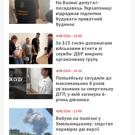
Оголошені підозри
Керівнику обласного відділення Фонду
повідомлено про підозру за ч. 4 ст. 191
(розтрата майна шляхом зловживання
службовим становищем у великих розмірах) та ч.
1 ст. 366 (службове підроблення) Кримінального
кодексу України.
Його цивільній спільниці інкримінують
пособництво у розтраті майна за ч. 5 ст. 27, ч. 4
ст. 191 КК України. Досудове розслідування
триває, правоохоронці встановлюють точну
кількість ошуканих пацієнтів та перевіряють інші