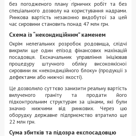
без погодженого плану гірничих робіт та без
спеціального дозволу на користування надрами.
Ринкова вартість незаконно видобутої за цей
час сировини становить понад 47 млн грн.
Схема із “некондиційним” каменем
Окрім нелегальних розробок родовища, слідчі
викрили ще один епізод фінансових махінацій
посадовця. Ексначальник управління ініціював
процедуру штучного обліку високоякісної
сировини як «некондиційного блоку» (продукції з
дефектами або нижчої якості).
Це дозволило суттєво занизити реальну вартість
вилученого граніту та продати його
підконтрольним структурам за цінами, які були
значно нижчими від ринкових. Через цю
оборудку державне підприємство втратило ще
22 млн грн.
Сума збитків та підозра експосадовцю