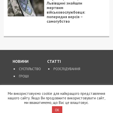
Читайте також
Предыдущая статья:
На фіктивному розмінуванні полів у трьох
областях приватні компанії вкрали понад
49 млн грн бюджетних коштів
Следующая статья:
На Харківщині депутат під приводом
“евакуації” привласнив комунальне
обладнання на 14,5 млн грн
Ми використовуємо cookie для найкращого представлення
нашого сайту. Якщо Ви продовжите використовувати сайт,
ми вважатимемо, що Вас це влаштовує.
СУСПІЛЬСТВО
OK