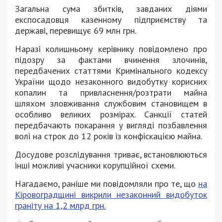
Загальна сума збитків, завданих діями
експосадовця казенному підприємству та
державі, перевищує 69 млн грн.
Наразі колишньому керівнику повідомлено про
підозру за фактами вчинення злочинів,
передбачених статтями Кримінального кодексу
України щодо незаконного видобутку корисних
копалин та привласнення/розтрати майна
шляхом зловживання службовим становищем в
особливо великих розмірах. Санкції статей
передбачають покарання у вигляді позбавлення
волі на строк до 12 років із конфіскацією майна.
Досудове розслідування триває, встановлюються
інші можливі учасники корупційної схеми.
Нагадаємо, раніше ми повідомляли про те, що
на
Кіровоградщині викрили незаконний видобуток
граніту на 1,2 млрд грн.