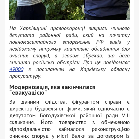
На Харківщині правоохоронці викрили чинного
депутата районної ради, який на початку
повномасштабного вторгнення РФ вивіз у
невідомому напрямку коштовне обладнання для
очисних споруд, а згодом збрехав, що його
знищили російські обстріли. Про це повідомляє
49000
з посиланням на Харківську обласну
прокуратуру.
Модернізація, яка закінчилася
“евакуацією”
За даними слідства, фігурантом справи є
директор будівельної фірми, який одночасно є
депутатом Богодухівської районної ради VIII
скликання. Його товариство з обмеженою
відповідальністю займалося реконструкцією
очисних споруд у місті Валки за договором із