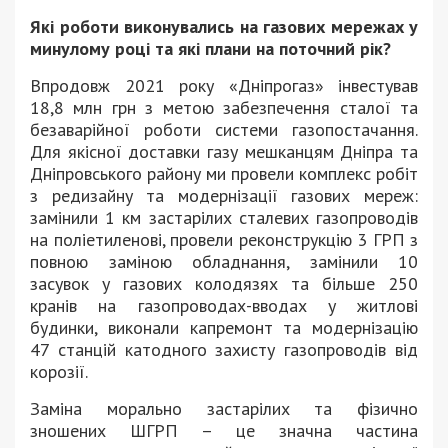
Які роботи виконувались на газових мережах у
минулому році та які плани на поточний рік?
Впродовж 2021 року «Дніпрогаз» інвестував
18,8 млн грн з метою забезпечення сталої та
безаварійної роботи системи газопостачання.
Для якісної доставки газу мешканцям Дніпра та
Дніпровського району ми провели комплекс робіт
з редизайну та модернізації газових мереж:
замінили 1 км застарілих сталевих газопроводів
на поліетиленові, провели реконструкцію 3 ГРП з
повною заміною обладнання, замінили 10
засувок у газових колодязях та більше 250
кранів на газопроводах-вводах у житлові
будинки, виконали капремонт та модернізацію
47 станцій катодного захисту газопроводів від
корозії.
Заміна морально застарілих та фізично
зношених ШГРП – це значна частина