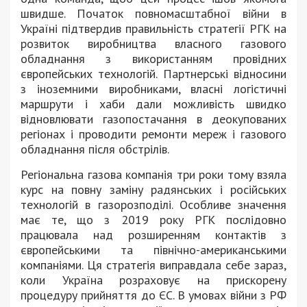
швидше. Початок повномасштабної війни в
Україні підтвердив правильність стратегії РГК на
розвиток виробництва власного газового
обладнання з використанням провідних
європейських технологій. Партнерські відносини
з іноземними виробниками, власні логістичні
маршрути і хаби дали можливість швидко
відновлювати газопостачання в деокупованих
регіонах і проводити ремонти мереж і газового
обладнання після обстрілів.
Регіональна газова компанія три роки тому взяла
курс на повну заміну радянських і російських
технологій в газорозподілі. Особливе значення
має те, що з 2019 року РГК послідовно
працювала над розширенням контактів з
європейськими та північно-американськими
компаніями. Ця стратегія виправдала себе зараз,
коли Україна розраховує на прискорену
процедуру прийняття до ЄС. В умовах війни з РФ