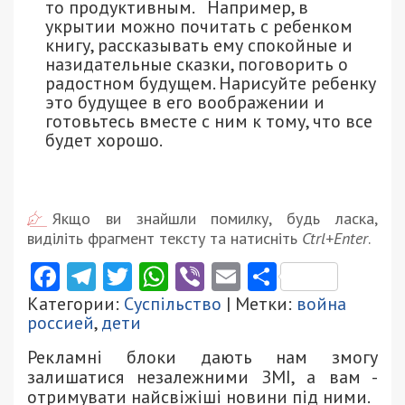
то продуктивным. Например, в
укрытии можно почитать с ребенком
книгу, рассказывать ему спокойные и
назидательные сказки, поговорить о
радостном будущем. Нарисуйте ребенку
это будущее в его воображении и
готовьтесь вместе с ним к тому, что все
будет хорошо.
Якщо ви знайшли помилку, будь ласка,
виділіть фрагмент тексту та натисніть
Ctrl+Enter
.
Facebook
Telegram
Twitter
WhatsApp
Viber
Email
Поділити
Категории:
Суспільство
| Метки:
война
россией
,
дети
Рекламні блоки дають нам змогу
залишатися незалежними ЗМІ, а вам -
отримувати найсвіжіші новини під ними.