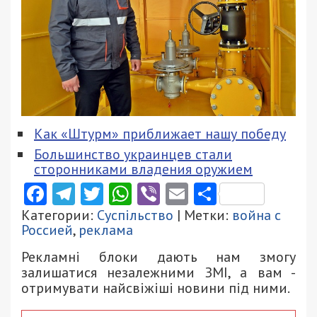
Как «Штурм» приближает нашу победу
Большинство украинцев стали
сторонниками владения оружием
Facebook
Telegram
Twitter
WhatsApp
Viber
Email
Поділити
Категории:
Суспільство
| Метки:
война с
Россией
,
реклама
Рекламні блоки дають нам змогу
залишатися незалежними ЗМІ, а вам -
отримувати найсвіжіші новини під ними.