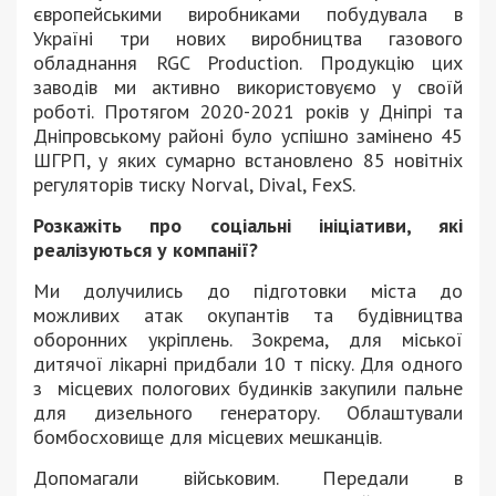
європейськими виробниками побудувала в
Україні три нових виробництва газового
обладнання RGC Production. Продукцію цих
заводів ми активно використовуємо у своїй
роботі. Протягом 2020-2021 років у Дніпрі та
Дніпровському районі було успішно замінено 45
ШГРП, у яких сумарно встановлено 85 новітніх
регуляторів тиску Norval, Dival, FexS.
Розкажіть про соціальні ініціативи, які
реалізуються у компанії?
Ми долучились до підготовки міста до
можливих атак окупантів та будівництва
оборонних укріплень. Зокрема, для міської
дитячої лікарні придбали 10 т піску. Для одного
з місцевих пологових будинків закупили пальне
для дизельного генератору. Облаштували
бомбосховище для місцевих мешканців.
Допомагали військовим. Передали в