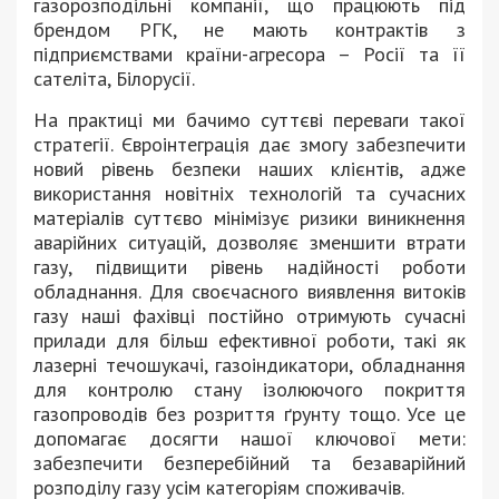
газорозподільні компанії, що працюють під
брендом РГК, не мають контрактів з
підприємствами країни-агресора – Росії та її
сателіта, Білорусії.
На практиці ми бачимо суттєві переваги такої
стратегії. Євроінтеграція дає змогу забезпечити
новий рівень безпеки наших клієнтів, адже
використання новітніх технологій та сучасних
матеріалів суттєво мінімізує ризики виникнення
аварійних ситуацій, дозволяє зменшити втрати
газу, підвищити рівень надійності роботи
обладнання. Для своєчасного виявлення витоків
газу наші фахівці постійно отримують сучасні
прилади для більш ефективної роботи, такі як
лазерні течошукачі, газоіндикатори, обладнання
для контролю стану ізолюючого покриття
газопроводів без розриття ґрунту тощо. Усе це
допомагає досягти нашої ключової мети:
забезпечити безперебійний та безаварійний
розподілу газу усім категоріям споживачів.