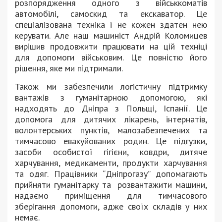
розпорядження одного з військкоматів
автомобілі, самоскид та екскаватор. Це
спеціалізована техніка і не кожен здатен нею
керувати. Але наш машиніст Андрій Коломицев
вирішив продовжити працювати на цій техніці
для допомоги військовим. Це повністю його
рішення, яке ми підтримали.
Також ми забезпечили логістичну підтримку
вантажів з гуманітарною допомогою, які
надходять до Дніпра з Польщі, Іспанії. Це
допомога для дитячих лікарень, інтернатів,
волонтерських пунктів, малозабезпечених та
тимчасово евакуйованих родин. Це підгузки,
засоби особистої гігієни, ковдри, дитяче
харчування, медикаменти, продукти харчування
та одяг. Працівники “Дніпрогазу” допомагають
прийняти гуманітарку та розвантажити машини,
надаємо приміщення для тимчасового
зберігання допомоги, адже своїх складів у них
немає.