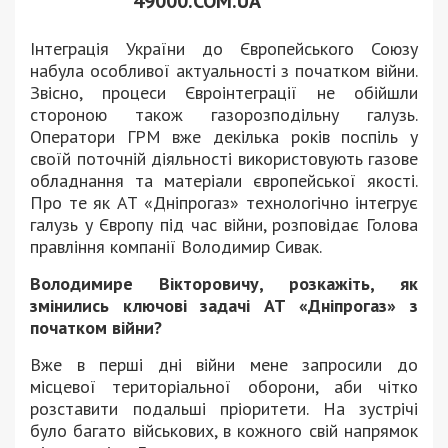
49000.COM.UA
Інтеграція України до Європейського Союзу
набула особливої актуальності з початком війни.
Звісно, процеси Євроінтеграції не обійшли
стороною також газорозподільну галузь.
Оператори ГРМ вже декілька років поспіль у
своїй поточній діяльності використовують газове
обладнання та матеріали європейської якості.
Про те як АТ «Дніпрогаз» технологічно інтегрує
галузь у Європу під час війни, розповідає Голова
правління компанії Володимир Сивак.
Володимире Вікторовичу, розкажіть, як
змінились ключові задачі АТ «Дніпрогаз» з
початком війни?
Вже в перші дні війни мене запросили до
місцевої територіальної оборони, аби чітко
розставити подальші пріоритети. На зустрічі
було багато військових, в кожного свій напрямок