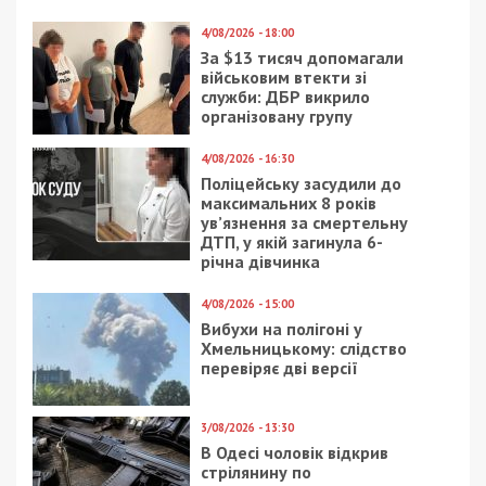
организации “World Jewish Relief” через
общественную организацию “Фонд
Профессиональное развитие” каждая семья
переселенцев получила продуктовый набор
весом 15 кг. А при поддержке Международной
организации по миграции через
благотворительную организацию
“Благотворительный фонд «Восток-СОС» были
переданы спальни матрасы, средства гигиены,
подушки, одеяла, постельное белье, через
общественную организацию “NEW WAY” –
наборы бытовой химии и средства личной
гигиены.