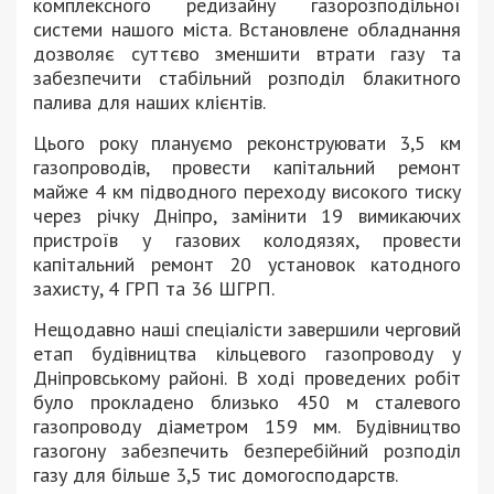
комплексного редизайну газорозподільної
системи нашого міста. Встановлене обладнання
дозволяє суттєво зменшити втрати газу та
забезпечити стабільний розподіл блакитного
палива для наших клієнтів.
Цього року плануємо реконструювати 3,5 км
газопроводів, провести капітальний ремонт
майже 4 км підводного переходу високого тиску
через річку Дніпро, замінити 19 вимикаючих
пристроїв у газових колодязях, провести
капітальний ремонт 20 установок катодного
захисту, 4 ГРП та 36 ШГРП.
Нещодавно наші спеціалісти завершили черговий
етап будівництва кільцевого газопроводу у
Дніпровському районі. В ході проведених робіт
було прокладено близько 450 м сталевого
газопроводу діаметром 159 мм. Будівництво
газогону забезпечить безперебійний розподіл
газу для більше 3,5 тис домогосподарств.