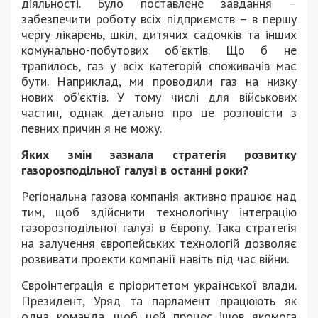
діяльності. Було поставлене завдання –
забезпечити роботу всіх підприємств – в першу
чергу лікарень, шкіл, дитячих садочків та інших
комунально-побутових об’єктів. Що б не
трапилось, газ у всіх категорій споживачів має
бути. Наприклад, ми проводили газ на низку
нових об’єктів. У тому числі для військових
частин, однак детально про це розповісти з
певних причин я не можу.
Яких змін зазнала стратегія розвитку
газорозподільної галузі в останні роки?
Регіональна газова компанія активно працює над
тим, щоб здійснити технологічну інтеграцію
газорозподільної галузі в Європу. Така стратегія
на залучення європейських технологій дозволяє
розвивати проекти компанії навіть під час війни.
Євроінтеграція є пріоритетом української влади.
Президент, Уряд та парламент працюють як
одна команда, щоб цей процес ішов якомога