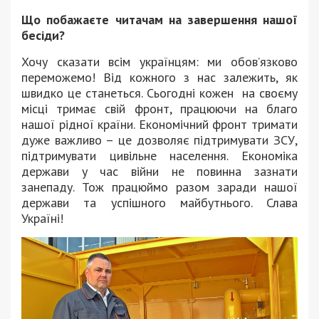
Що побажаєте читачам на завершення нашої
бесіди?
Хочу сказати всім українцям: ми обов’язково
переможемо! Від кожного з нас залежить, як
швидко це станеться. Сьогодні кожен на своєму
місці тримає свій фронт, працюючи на благо
нашої рідної країни. Економічний фронт тримати
дуже важливо – це дозволяє підтримувати ЗСУ,
підтримувати цивільне населення. Економіка
держави у час війни не повинна зазнати
занепаду. Тож працюймо разом заради нашої
держави та успішного майбутнього. Слава
Україні!