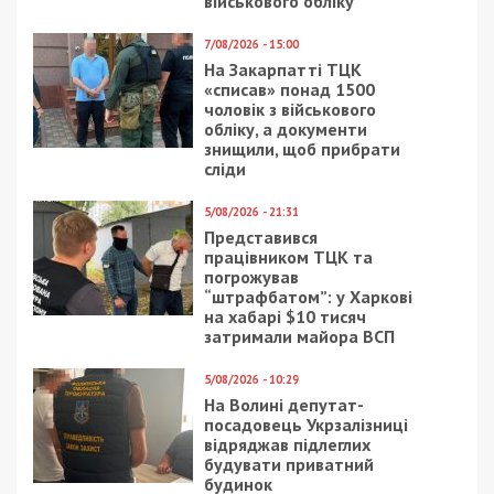
– По инициативе нашего коллектива и при
поддержке департамента молодежной политики
и национально-патриотического воспитания
Днепровского городского совета был создан
проект “Штурм-Помощь”, – рассказывает Игорь
Шаломаев – координатор проекта “Штурм-
Помощь”, заместитель директора детско-
юношеского центра «Штурм». – Наша цель –
адресная помощь вынужденно перемещенным
лицам, то есть переселенцам. Вместе с
родителями воспитанников центра мы
организовали сбор гуманитарной помощи.
Собирали вещи для детей и взрослых, постельное
белье, обувь, игрушки и многое другое. На
сегодняшний день мы проводим гуманитарное
сопровождение 300 семей, а это больше тысячи
человек, вынужденных переселенцев, которые
остались в Днепре.
Через украинских партнеров «Штурм»
привлекает к сотрудничеству международные
благотворительные фонды. Так, с помощью