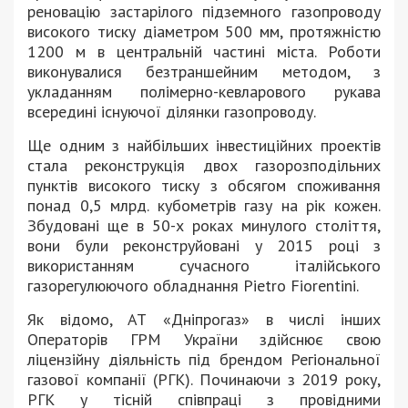
реновацію застарілого підземного газопроводу
високого тиску діаметром 500 мм, протяжністю
1200 м в центральній частині міста. Роботи
виконувалися безтраншейним методом, з
укладанням полімерно-кевларового рукава
всередині існуючої ділянки газопроводу.
Ще одним з найбільших інвестиційних проектів
стала реконструкція двох газорозподільних
пунктів високого тиску з обсягом споживання
понад 0,5 млрд. кубометрів газу на рік кожен.
Збудовані ще в 50-х роках минулого століття,
вони були реконструйовані у 2015 році з
використанням сучасного італійського
газорегулюючого обладнання Pietro Fiorentini.
Як відомо, АТ «Дніпрогаз» в числі інших
Операторів ГРМ України здійснює свою
ліцензійну діяльність під брендом Регіональної
газової компанії (РГК). Починаючи з 2019 року,
РГК у тісній співпраці з провідними