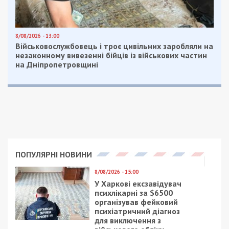
С первого дня полномасштабной войны в
Украине многие педагоги, родители
воспитанников этого детско-юношеского центра
отправились защищать нашу страну, пополнив
ряды ВСУ, территориальной обороны. Те же, кто
остались, ведут активную волонтерскую
деятельность.