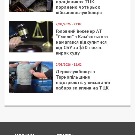
Региональное представительство “Save the
Children” через БФ “Дарим радость” оказывает
финансовую помощь семьям с детьми. Сегодня
волонтерский проект «Штурм-Помощь»
охватывает такие города Украины как Рубежное,
Харьков, Лисичанск, Северодонецк, Мариуполь,
Краматорск, Димитров, Кременная, Мирноград,
Покровск, Попасная, Святогорск, Донецк,
Дружковка, Мелитополь, Славянск, Украинский,
Веселое, Новодонецкое, Николаев, Киев.
Не переселенцы, а гости нашего города