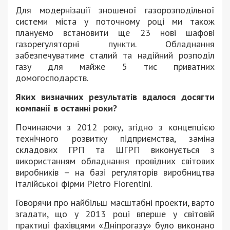
Для модернізації зношеної газорозподільної
системи міста у поточному році ми також
плануємо встановити ще 23 нові шафові
газорегуляторні пункти. Обладнання
забезпечуватиме сталий та надійний розподіл
газу для майже 5 тис приватних
домогосподарств.
Яких визначних результатів вдалося досягти
компанії в останні роки?
Починаючи з 2012 року, згідно з концепцією
технічного розвитку підприємства, заміна
складових ГРП та ШГРП виконується з
використанням обладнання провідних світових
виробників – на базі регуляторів виробництва
італійської фірми Pietro Fiorentini.
Говорячи про найбільш масштабні проекти, варто
згадати, що у 2013 році вперше у світовій
практиці фахівцями «Дніпрогазу» було виконано