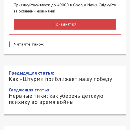
Приєднуйтесь також до 49000 в Google News. Слідкуйте
за останніми новинами!
Приєднатися
Читайте також
Как «Штурм» приближает нашу победу
25/05/2022 - 12:12
ЮЛИАННА КОКОШКО - СПЕЦИАЛЬНО
2708
ДЛЯ 49000.COM.UA
Сегодня в Днепре, который стал гуманитарным
хабом для многих переселенцев из самых
горячих точек Украины, многие горожане