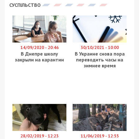
занимаются волонтерством. Тем, кто был
вынужден покинуть свои дома, помогают и
взрослые, и дети. Причем нередко к
волонтерской деятельности подключаются
целые коллективы. Детско-юношеский центр
«Штурм» – один из них.
Помогают тем, кто бежал от войны
В настоящее время «Штурм» – одно из
крупнейших учреждений внешкольного
образования Украины. В своей работе он
объединяет 30-летний опыт с современными
мировыми практиками. Достижения этого
днепровского центра хорошо известны как в
нашей стране, так и за рубежом. Шесть
подразделений в четырех районах города
охватывают 3 тысяч ребят. Они с удовольствием
посещают кружки, в которых проходят занятия
по современной хореографии, единоборствам,
воздушной гимнастике, акробатике, фитнесу,