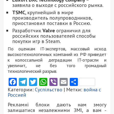
заявила о выходе с российского рынка.
TSMC
, крупнейший в мире
производитель полупроводников,
приостановил поставки в Россию.
Разработчик
Valve
ограничил для
российских пользователей способы
покупки игр в Steam.
По оценкам IT-экспертов, массовый исход
высокотехнологичных компаний из РФ приведет
к колоссальной деградации IT-отрасли и
увеличит, не без того громадный
технологический разрыв.
Facebook
Telegram
Twitter
WhatsApp
Viber
Email
Поділити
Категории:
Суспільство
| Метки:
война с
Россией
Рекламні блоки дають нам змогу
залишатися незалежними ЗМІ, а вам -