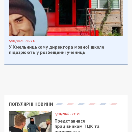
Россией
,
Днепр
,
Обстрел
Рекламні блоки дають нам змогу
залишатися незалежними ЗМІ, а вам -
отримувати найсвіжіші новини під ними.
Приєднуйтесь також до 49000 в Google News. Слідкуйте
за останніми новинами!
Приєднатися
Читайте також
Предыдущая статья:
В Днепре рассказали, как школы будут
переходить на дистанционное обучение