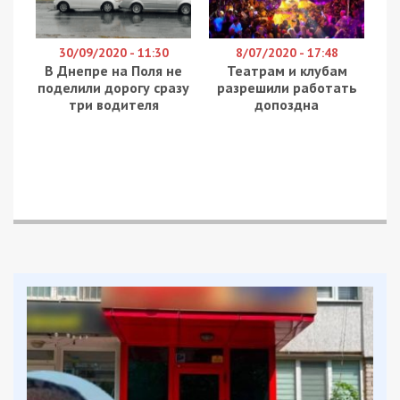
“Добрый день! Сегодня были обстрелы со стороны
Донбасса, и они попали на Днепр. Мы сразу увидели: еще
не был прекращен сигнал, а люди начали выкладывать
точные координаты и фото. Давая точные
координаты, где видны станции метро и телевизионные
башни, вы корректируете противника. Они сейчас бьют
не прицельно, а очень с дальнего расстояния! Не
давайте врагу шанс.
Если вы хотите поделиться последствиями враждебной
агрессии – снимайте крупным планом, не давайте
информацию, чтобы было видно узнаваемые здания!
Попали в сад – пишите «Детский сад», но не пишите
названия, адреса и т.д. Последствия показывать нужно,
но последствия! А не корректировать действия врага!”,
– рассказала Ирина Баранова.
Facebook
Telegram
Twitter
WhatsApp
Viber
Email
Поділити
Категории:
Суспільство
| Метки:
война с