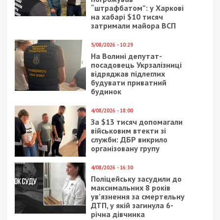
Следующая статья:
Добро пожаловать в каменный век:
Россию покидают топовые IT-компании
СУСПІЛЬСТВО
27/12/2016 - 14:25
27/11/2020 - 15:00
Днепряне собрали 900
Избили битой и
голосов за увольнение
молотком: в Днепре
Лысенко
ликвидировали банду
рейдеров