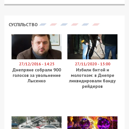
В ходе брифинга в стенах Днепропетровской
ОГА 11 марта, пресс-секретарь воздушного
командования “Восток” Ирина Баранова
рассказала как создать информационную
безопасность во время артобстрелов, сообщает
49000.com.ua.
Как отметила Ирина Баранова, люди сами того
не желая работают корректировщиками огня,
оказывая противнику услугу. В частности –
показывают куда прилетели ракеты.