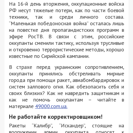
На 16-й день вторжения, оккупационные войска
РФ несут тяжелые потери, как по части боевой
техники, так и среди личного состава.
“Маленькая победоносная война” осталась лишь
на повестке дня пропагандистских программ в
эфире РосТВ. В связи с этим, российские
оккупанты сменили тактику, используя трусливые
и откровенно террористические методы, хорошо
известные по Сирийской кампании.
В страхе перед украинским сопротивлением,
оккупанты принялись обстреливать мирные
города при помощи ракет, авиабомбардировок и
систем залпового огня. Как обезопасить себя и
своих близких? Как не навредить защитникам и
как не помочь оккупантам – читайте в
материале
49000.com.ua.
Не работайте корректировщиком!
Ракеты “Калибр”, “Искандер”, стоящие на
вооружении армии оккупанта относят к