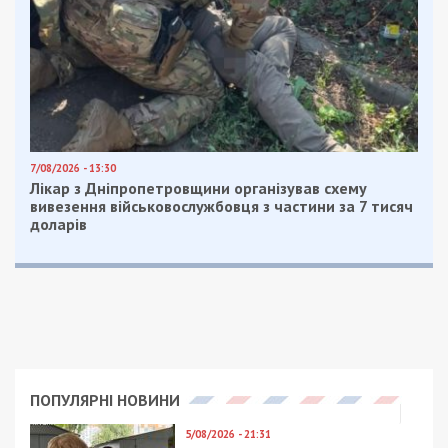
осуществляют софинансирование и учебные заведения
осуществляют оплату энергоносителей, заработной
платы и соцвыплат детям, – подытожил Алексей
Полторацкий.
Facebook
Telegram
Twitter
WhatsApp
Viber
Email
Поділити
Категории:
Суспільство
| Метки:
война с