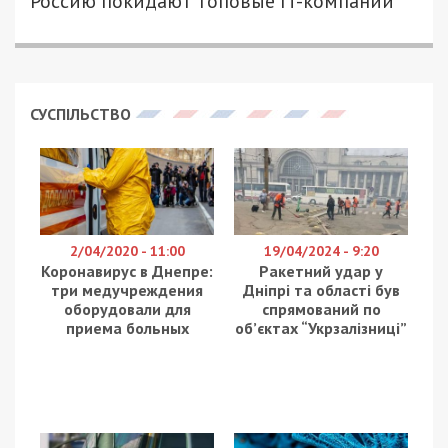
1592
49000.COM.UA
Директор департамента образования и науки
ДнепрОГА Алексей Полторацкий рассказал,
каким образом школы будут переходить на
дистанционное обучение.
Алексей Полторацкий поблагодарил участников
образовательного процесса, родителей,
педагогов за то, что в области организованно
осуществляется на всех уровнях управление
образованием и существует эффективная
система в каждой ОТГ. Родители очень
дисциплинированно прислушиваются ко всем
рекомендациям. Завершаются рекомендованные
2 недели каникул и на отдельных территориях
по согласованию с министерством Образования
и военно-гражданской администрацией.
В Днепре 834 учебных заведения, более 340