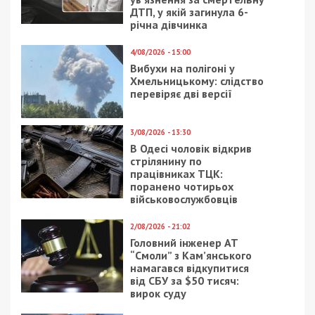
Следующая статья:
Информационная безопасность во время
обстрелов: что нужно знать
СУСПІЛЬСТВО
2/04/2020 - 11:00
19/04/2024 - 9:20
Коронавирус в Днепре:
Ракетний удар у
три медучреждения
Дніпрі та області був
оборудовали для
спрямований по
приема больных
об’єктах “Укрзалізниці”