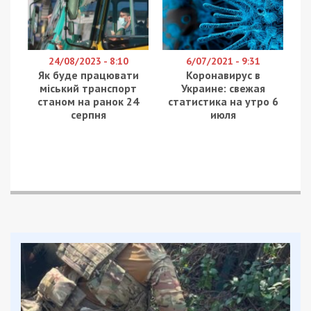
тысяч учеников, в 211 возобновлено
дистанционное обучение. 623 школы возобновят
с 14 марта. Продолжают работу внешкольные
заведения и с 14 марта возобновлена ​​форма
обучения в 53 заведениях профтехучилищ, 61
колледже, 21 заведении высшего образования.
Дошкольные заведения не возобновляют
работу, потому что есть опасность для
участников процесса именно в этих учебных
заведениях. Местные органы помогают
организовываться внутриперемещенным лицам.
Семья с заявлением об организации процесса
может обратиться в образовательное
учреждение и ребенок будет засчитан.
Актуальный вопрос – одноразовая отмена ВНО
после 11 класса ведется работа со всеми
организациями по установлению именно
одноразовых правил по зачислению.
Мы вовремя получаем субвенцию и местные бюджеты