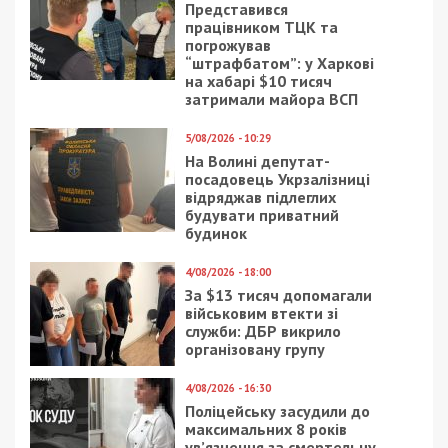
Россией
Рекламні блоки дають нам змогу
залишатися незалежними ЗМІ, а вам -
отримувати найсвіжіші новини під ними.
Приєднуйтесь також до 49000 в Google News. Слідкуйте
за останніми новинами!
Приєднатися
Читайте також
Предыдущая статья:
Официально: Днепропетровщина
остается самой защищенной в Украине