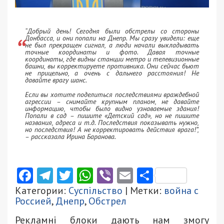
“Добрый день! Сегодня были обстрелы со стороны
Донбасса, и они попали на Днепр. Мы сразу увидели: еще
не был прекращен сигнал, а люди начали выкладывать
точные координаты и фото. Давая точные
координаты, где видны станции метро и телевизионные
башни, вы корректируете противника. Они сейчас бьют
не прицельно, а очень с дальнего расстояния! Не
давайте врагу шанс.
Если вы хотите поделиться последствиями враждебной
агрессии – снимайте крупным планом, не давайте
информацию, чтобы было видно узнаваемые здания!
Попали в сад – пишите «Детский сад», но не пишите
названия, адреса и т.д. Последствия показывать нужно,
но последствия! А не корректировать действия врага!”,
– рассказала Ирина Баранова.
Facebook
Telegram
Twitter
WhatsApp
Viber
Email
Поділити
Категории:
Суспільство
| Метки:
война с
Россией
,
Днепр
,
Обстрел
Рекламні блоки дають нам змогу