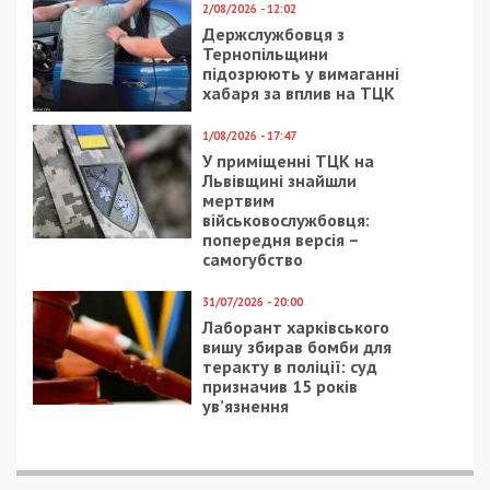
24/08/2023 - 8:10
6/07/2021 - 9:31
Як буде працювати
Коронавирус в
міський транспорт
Украине: свежая
станом на ранок 24
статистика на утро 6
серпня
июля