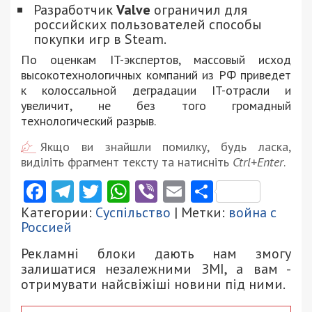
Разработчик
Valve
ограничил для
российских пользователей способы
покупки игр в Steam.
По оценкам IT-экспертов, массовый исход
высокотехнологичных компаний из РФ приведет
к колоссальной деградации IT-отрасли и
увеличит, не без того громадный
технологический разрыв.
Якщо ви знайшли помилку, будь ласка,
виділіть фрагмент тексту та натисніть
Ctrl+Enter
.
Facebook
Telegram
Twitter
WhatsApp
Viber
Email
Поділити
Категории:
Суспільство
| Метки:
война с
Россией
Рекламні блоки дають нам змогу
залишатися незалежними ЗМІ, а вам -
отримувати найсвіжіші новини під ними.