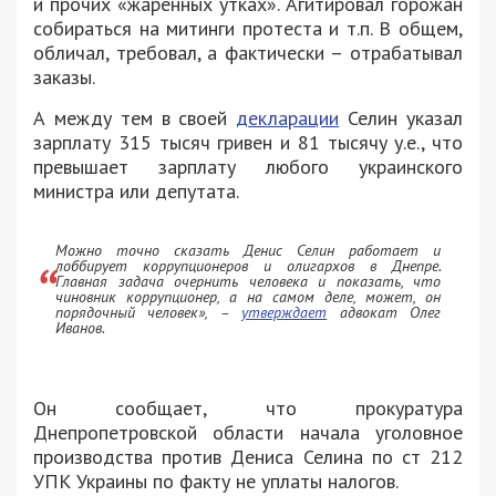
и прочих «жаренных утках». Агитировал горожан
собираться на митинги протеста и т.п. В общем,
обличал, требовал, а фактически – отрабатывал
заказы.
А между тем в своей
декларации
Селин указал
зарплату 315 тысяч гривен и 81 тысячу у.е., что
превышает зарплату любого украинского
министра или депутата.
Можно точно сказать Денис Селин работает и
лоббирует коррупционеров и олигархов в Днепре.
Главная задача очернить человека и показать, что
чиновник коррупционер, а на самом деле, может, он
порядочный человек»
, –
утверждает
адвокат Олег
Иванов.
Он сообщает, что прокуратура
Днепропетровской области начала уголовное
производства против Дениса Селина по ст 212
УПК Украины по факту не уплаты налогов.