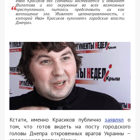
Иван Красиков без сомнений насмехается и обвиняет
Филатова и его окружение во всех возможных
преступлениях, пытаясь представить их как
воплощение зла. Удивляет целенаправленность, с
которой Иван Красиков «уличает» городские власти
Днепра».
Кстати, именно Красиков публично
заявлял
о
том, что готов видеть на посту городского
головы Днепра откровенных врагов Украины –