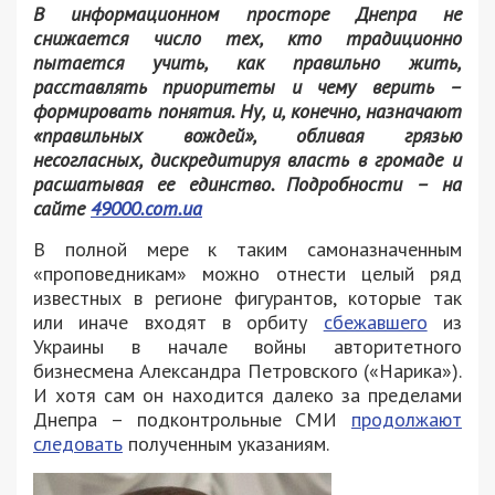
В информационном просторе Днепра не
снижается число тех, кто традиционно
пытается учить, как правильно жить,
расставлять приоритеты и чему верить –
формировать понятия. Ну, и, конечно, назначают
«правильных вождей», обливая грязью
несогласных, дискредитируя власть в громаде и
расшатывая ее единство. Подробности – на
сайте
49000.
com.
ua
В полной мере к таким самоназначенным
«проповедникам» можно отнести целый ряд
известных в регионе фигурантов, которые так
или иначе входят в орбиту
сбежавшего
из
Украины в начале войны авторитетного
бизнесмена Александра Петровского («Нарика»).
И хотя сам он находится далеко за пределами
Днепра – подконтрольные СМИ
продолжают
следовать
полученным указаниям.