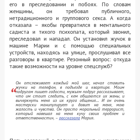
его в преследовании и побоях. По словам
женщины, он требовал публичного,
нетрадиционного и группового секса. А когда
отказала – якобы превратился в ментального
садиста и тихого психопата, который звонил,
преследовал и нападал. Он установил жучок в
машине Марии и с помощью специальных
устройств, находясь на улице, прослушивал все
разговоры в квартире. Резонный вопрос: откуда
такие возможности на уровне спецслужб?
Он отслеживает каждый мой шаг, начал ставить
жучки на телефон, в подъезде и квартире. Моим
подругам пишет гадости, мужьям подруг рассказывает,
что им стоит следить, с кем общаются их жены, и
вычеркнуть меня из их круга общения… И он очень
мастерски манипулирует и давит на меня, мою
жалость и чувства. Он просто моральный террорист,
который навешал на меня кучу своих проблем и
ответственности»
, –
рассказала
Мария.