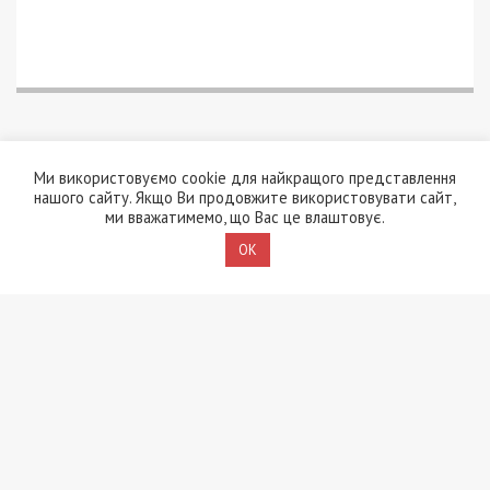
Ми використовуємо cookie для найкращого представлення
нашого сайту. Якщо Ви продовжите використовувати сайт,
ми вважатимемо, що Вас це влаштовує.
OK
7/08/2026 - 13:30
Лікар з Дніпропетровщини організував схему