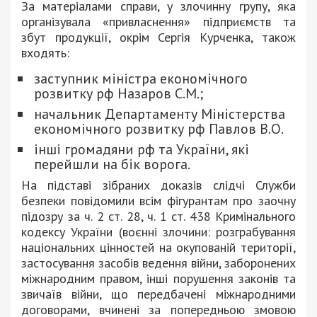
За матеріалами справи, у злочинну групу, яка
організувала «привласнення» підприємств та
збут продукції, окрім Сергія Курченка, також
входять:
заступник міністра економічного
розвитку рф Назаров С.М.;
начальник Департаменту Міністерства
економічного розвитку рф Павлов В.О.
інші громадяни рф та України, які
перейшли на бік ворога.
На підставі зібраних доказів слідчі Служби
безпеки повідомили всім фігурантам про заочну
підозру за ч. 2 ст. 28, ч. 1 ст. 438 Кримінального
кодексу України (воєнні злочини: розграбування
національних цінностей на окупованій території,
застосування засобів ведення війни, заборонених
міжнародним правом, інші порушення законів та
звичаїв війни, що передбачені міжнародними
договорами, вчинені за попередньою змовою