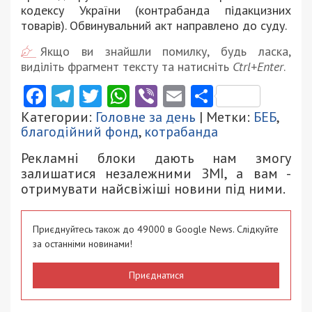
кодексу України (контрабанда підакцизних
товарів). Обвинувальний акт направлено до суду.
Якщо ви знайшли помилку, будь ласка,
виділіть фрагмент тексту та натисніть
Ctrl+Enter
.
Facebook
Telegram
Twitter
WhatsApp
Viber
Email
Поділити
Категории:
Головне за день
| Метки:
БЕБ
,
благодійний фонд
,
котрабанда
Рекламні блоки дають нам змогу
залишатися незалежними ЗМІ, а вам -
отримувати найсвіжіші новини під ними.
Приєднуйтесь також до 49000 в Google News. Слідкуйте
за останніми новинами!
Приєднатися