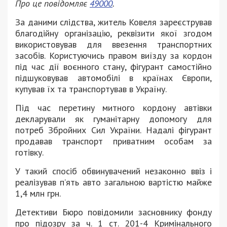
Про це повідомляє
49000
.
За даними слідства, житель Ковеля зареєстрував
благодійну організацію, реквізити якої згодом
використовував для ввезення транспортних
засобів. Користуючись правом виїзду за кордон
під час дії воєнного стану, фігурант самостійно
підшуковував автомобілі в країнах Європи,
купував їх та транспортував в Україну.
Під час перетину митного кордону автівки
декларували як гуманітарну допомогу для
потреб Збройних Сил України. Надалі фігурант
продавав транспорт приватним особам за
готівку.
У такий спосіб обвинувачений незаконно ввіз і
реалізував п’ять авто загальною вартістю майже
1,4 млн грн.
Детективи Бюро повідомили засновнику фонду
про підозру за ч. 1 ст. 201-4 Кримінального