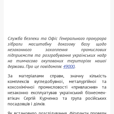
Служба безпеки та Офіс Генерального прокурора
зібрали масштабну доказову базу щодо
незаконного захоплення промислових
підприємств та розграбування українських надр
на тимчасово окупованих територіях нашої
держави. Про це повідомляє
49000
.
За матеріалами справи, значну кількість
комплексів вугледобувної, металургійної та
коксохімічної промисловості «привласнив» та
незаконно експлуатував український бізнесмен-
втікач Сергій Курченко та група російських
посадовців і ділків.
Як встановило розслідування, фігуранти провели