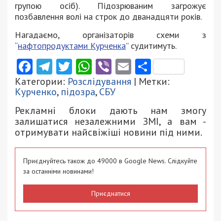
групою осіб). Підозрюваним загрожує
позбавлення волі на строк до дванадцяти років.
Нагадаємо, організаторів схеми з
“
нафтопродуктами Курченка
” судитимуть.
Facebook
Telegram
Twitter
WhatsApp
Viber
Email
Поділити
Категории:
Розслідування
| Метки:
Курченко
,
підозра
,
СБУ
Рекламні блоки дають нам змогу
залишатися незалежними ЗМІ, а вам -
отримувати найсвіжіші новини під ними.
Приєднуйтесь також до 49000 в Google News. Слідкуйте
за останніми новинами!
Приєднатися