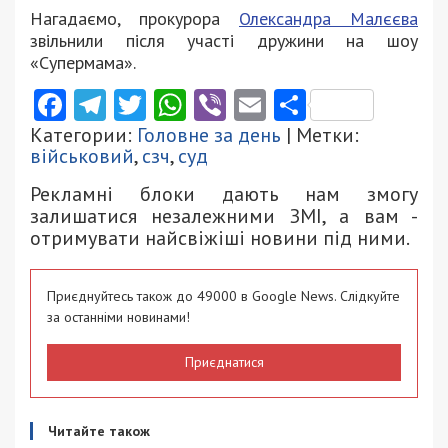
Нагадаємо, прокурора
Олександра Малєєва
звільнили після участі дружини на шоу
«Супермама».
Facebook
Telegram
Twitter
WhatsApp
Viber
Email
Поділити
Категории:
Головне за день
| Метки:
військовий
,
сзч
,
суд
Рекламні блоки дають нам змогу
залишатися незалежними ЗМІ, а вам -
отримувати найсвіжіші новини під ними.
Приєднуйтесь також до 49000 в Google News. Слідкуйте
за останніми новинами!
Приєднатися
Читайте також