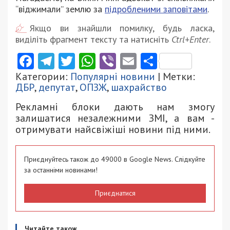
“віджимали” землю за
підробленими заповітами
.
Якщо ви знайшли помилку, будь ласка,
виділіть фрагмент тексту та натисніть
Ctrl+Enter
.
Facebook
Telegram
Twitter
WhatsApp
Viber
Email
Поділити
Категории:
Популярні новини
| Метки:
ДБР
,
депутат
,
ОПЗЖ
,
шахрайство
Рекламні блоки дають нам змогу
залишатися незалежними ЗМІ, а вам -
отримувати найсвіжіші новини під ними.
Приєднуйтесь також до 49000 в Google News. Слідкуйте
за останніми новинами!
Приєднатися
Читайте також