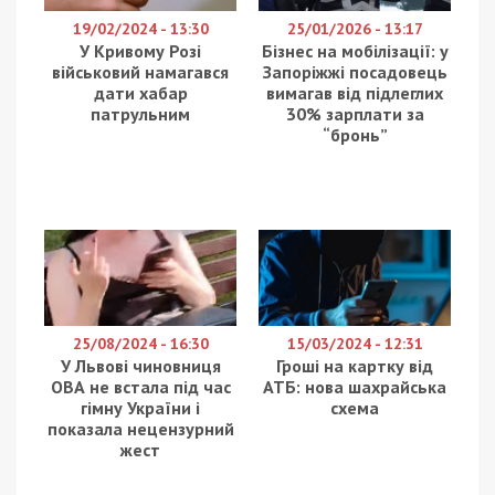
19/02/2024 - 13:30
25/01/2026 - 13:17
У Кривому Розі
Бізнес на мобілізації: у
військовий намагався
Запоріжжі посадовець
дати хабар
вимагав від підлеглих
патрульним
30% зарплати за
“бронь”
25/08/2024 - 16:30
15/03/2024 - 12:31
У Львові чиновниця
Гроші на картку від
ОВА не встала під час
АТБ: нова шахрайська
гімну України і
схема
показала нецензурний
жест