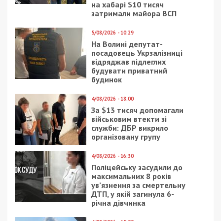
на хабарі $10 тисяч
затримали майора ВСП
5/08/2026 - 10:29
На Волині депутат-
посадовець Укрзалізниці
відряджав підлеглих
будувати приватний
будинок
4/08/2026 - 18:00
За $13 тисяч допомагали
військовим втекти зі
служби: ДБР викрило
організовану групу
4/08/2026 - 16:30
Поліцейську засудили до
максимальних 8 років
ув’язнення за смертельну
ДТП, у якій загинула 6-
річна дівчинка