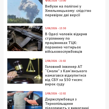
4/08/2026 - 15:00
Вибухи на полігоні у
Хмельницькому: слідство
перевіряє дві версії
3/08/2026 - 13:30
В Одесі чоловік відкрив
стрілянину по
працівниках ТЦК:
поранено чотирьох
військовослужбовців
2/08/2026 - 21:02
Головний інженер АТ
“Смоли” з Кам’янського
намагався відкупитися
від СБУ за $50 тисяч:
вирок суду
2/08/2026 - 12:02
Держслужбовця з
Тернопільщини
підозрюють у вимаганні