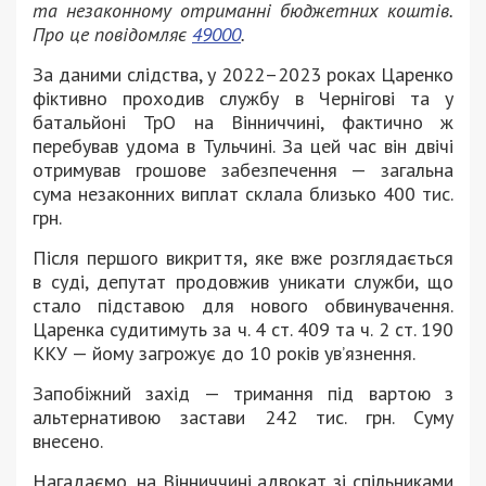
та незаконному отриманні бюджетних коштів.
Про це повідомляє
49000
.
За даними слідства, у 2022–2023 роках Царенко
фіктивно проходив службу в Чернігові та у
батальйоні ТрО на Вінниччині, фактично ж
перебував удома в Тульчині. За цей час він двічі
отримував грошове забезпечення — загальна
сума незаконних виплат склала близько 400 тис.
грн.
Після першого викриття, яке вже розглядається
в суді, депутат продовжив уникати служби, що
стало підставою для нового обвинувачення.
Царенка судитимуть за ч. 4 ст. 409 та ч. 2 ст. 190
ККУ — йому загрожує до 10 років ув’язнення.
Запобіжний захід — тримання під вартою з
альтернативою застави 242 тис. грн. Суму
внесено.
Нагадаємо, на Вінниччині адвокат зі спільниками