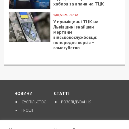
хабаря за вплив на ТЦК
1/08/2026 - 17:47
У приміщенні ТЦК на
Львівщині знайшли
мертвим
військовослужбовця:
попередня версія –
самогубство
НОВИНИ
СТАТТІ
СУСПІЛЬСТВО
РОЗСЛІДУВАННЯ
ГРОШІ
ЗВОРОТНІЙ ЗВ’ЯЗОК