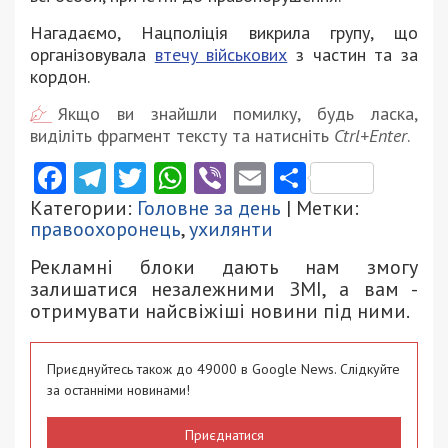
Нагадаємо, Нацполіція викрила групу, що
організовувала
втечу військових
з частин та за
кордон.
Якщо ви знайшли помилку, будь ласка,
виділіть фрагмент тексту та натисніть
Ctrl+Enter
.
Facebook
Telegram
Twitter
WhatsApp
Viber
Email
Поділити
Категории:
Головне за день
| Метки:
правоохоронець
,
ухилянти
Рекламні блоки дають нам змогу
залишатися незалежними ЗМІ, а вам -
отримувати найсвіжіші новини під ними.
Приєднуйтесь також до 49000 в Google News. Слідкуйте
за останніми новинами!
Приєднатися