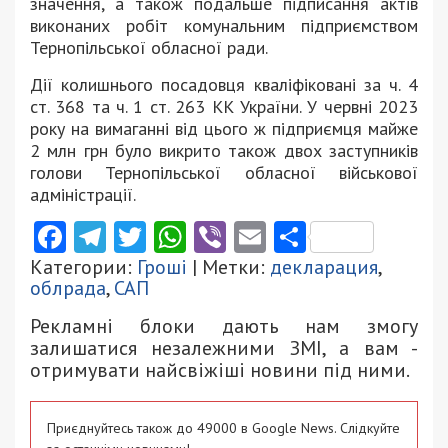
значення, а також подальше підписання актів
виконаних робіт комунальним підприємством
Тернопільської обласної ради.
Дії колишнього посадовця кваліфіковані за ч. 4
ст. 368 та ч. 1 ст. 263 КК України. У червні 2023
року на вимаганні від цього ж підприємця майже
2 млн грн було викрито також двох заступників
голови Тернопільської обласної військової
адміністрації.
Facebook
Telegram
Twitter
WhatsApp
Viber
Email
Поділити
Категории:
Гроші
| Метки:
декларация
,
облрада
,
САП
Рекламні блоки дають нам змогу
залишатися незалежними ЗМІ, а вам -
отримувати найсвіжіші новини під ними.
Приєднуйтесь також до 49000 в Google News. Слідкуйте