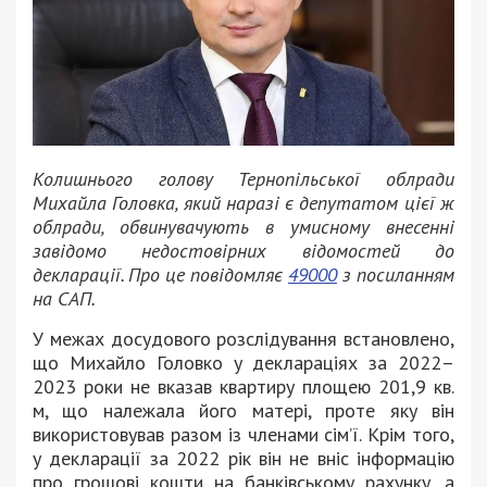
Колишнього голову Тернопільської облради
Михайла Головка, який наразі є депутатом цієї ж
облради, обвинувачують в умисному внесенні
завідомо недостовірних відомостей до
декларації. Про це повідомляє
49000
з посиланням
на САП.
У межах досудового розслідування встановлено,
що Михайло Головко у деклараціях за 2022–
2023 роки не вказав квартиру площею 201,9 кв.
м, що належала його матері, проте яку він
використовував разом із членами сім’ї. Крім того,
у декларації за 2022 рік він не вніс інформацію
про грошові кошти на банківському рахунку, а