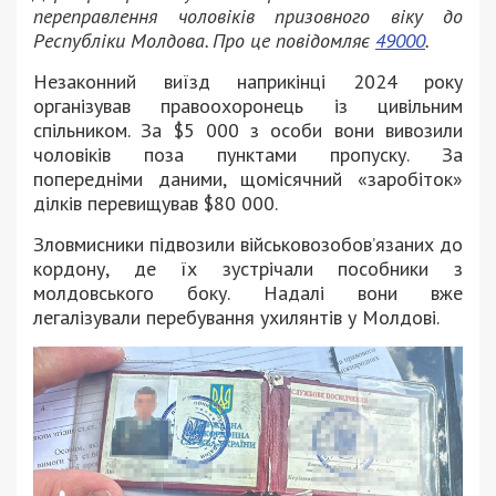
переправлення чоловіків призовного віку до
Республіки Молдова. Про це повідомляє
49000
.
Незаконний виїзд наприкінці 2024 року
організував правоохоронець із цивільним
спільником. За $5 000 з особи вони вивозили
чоловіків поза пунктами пропуску. За
попередніми даними, щомісячний «заробіток»
ділків перевищував $80 000.
Зловмисники підвозили військовозобов’язаних до
кордону, де їх зустрічали пособники з
молдовського боку. Надалі вони вже
легалізували перебування ухилянтів у Молдові.