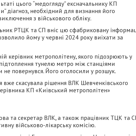
ьтаті цього “медогляду” ексначальнику КП
” діагноз, необхідний для визнання його
иключення з військового обліку.
альник РТЦК та СП вніс цю сфабриковану інформа
озволило йому у червні 2024 року виїхати за
ій керівник метрополітену, якого підозрюють у
 підтоплення тунелю метро між станціями
и не повернувся. Його оголосили у розшук.
ія вже скасувала рішення ВЛК Шевченківського
керівника КП «Київський метрополітен»
ова та секретар ВЛК, а також працівник ТЦК та С
ивну військово-лікарську комісію.