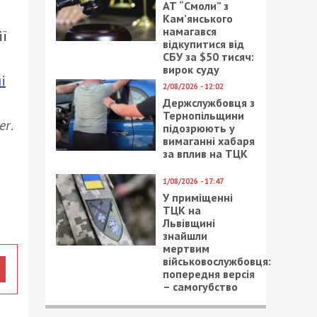
АТ “Смоли” з
Кам’янського
намагався
ії
відкупитися від
СБУ за $50 тисяч:
вирок суду
і
2/08/2026 - 12:02
Держслужбовця з
Тернопільщини
er
.
підозрюють у
вимаганні хабаря
за вплив на ТЦК
1/08/2026 - 17:47
У приміщенні
ТЦК на
Львівщині
знайшли
мертвим
військовослужбовця:
попередня версія
– самогубство