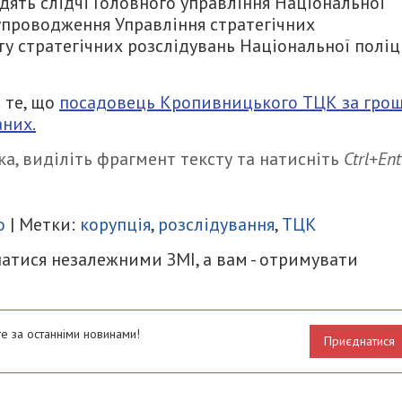
дять слідчі Головного управління Національної
супроводження Управління стратегічних
ту стратегічних розслідувань Національної поліц
 те, що
посадовець Кропивницького ТЦК за грош
аних.
а, виділіть фрагмент тексту та натисніть
Ctrl+Ent
итися
о
| Метки:
корупція
,
розслідування
,
ТЦК
атися незалежними ЗМІ, а вам - отримувати
е за останніми новинами!
Приєднатися