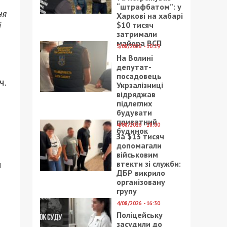
“штрафбатом”: у
ня
Харкові на хабарі
і
$10 тисяч
затримали
майора ВСП
5/08/2026 - 10:29
На Волині
депутат-
посадовець
ч.
Укрзалізниці
відряджав
підлеглих
будувати
приватний
4/08/2026 - 18:00
будинок
За $13 тисяч
допомагали
військовим
и
втекти зі служби:
ДБР викрило
організовану
групу
4/08/2026 - 16:30
Поліцейську
засудили до