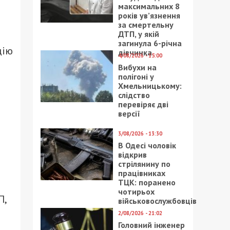
максимальних 8
років ув’язнення
за смертельну
ДТП, у якій
загинула 6-річна
цію
дівчинка
4/08/2026 - 15:00
Вибухи на
полігоні у
Хмельницькому:
слідство
перевіряє дві
версії
3/08/2026 - 13:30
В Одесі чоловік
відкрив
стрілянину по
працівниках
ТЦК: поранено
чотирьох
П,
військовослужбовців
2/08/2026 - 21:02
Головний інженер