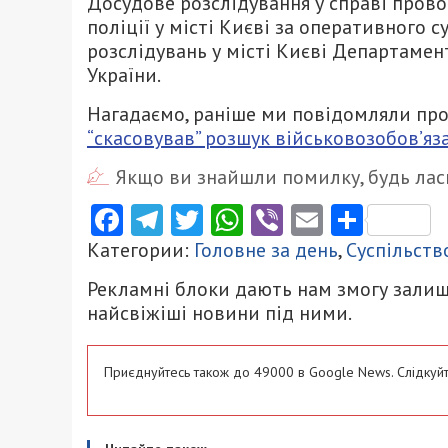
Досудове розслідування у справі прово
поліції у місті Києві за оперативного 
розслідувань у місті Києві Департамен
України.
Нагадаємо, раніше ми повідомляли про
“скасовував” розшук військовозобов’яз
Якщо ви знайшли помилку, будь ласк
Facebook
Telegram
Twitter
WhatsApp
Viber
Email
Поділ
Категории:
Головне за день
,
Суспільств
Рекламні блоки дають нам змогу залиш
найсвіжіші новини під ними.
Приєднуйтесь також до 49000 в Google News. Слідкуйт