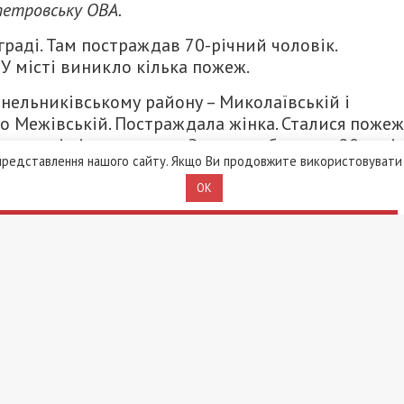
петровську ОВА.
раді. Там постраждав 70-річний чоловік.
У місті виникло кілька пожеж.
нельниківському району – Миколаївській і
о Межівській. Постраждала жінка. Сталися пожежі
риватні підприємства. Загинули близько 20 голі
редставлення нашого сайту. Якщо Ви продовжите використовувати 
OK
ому району. Противник застосовував безпілотни
нецькій і Покровській громадах.
 те, що
вночі ворог завдав ракетного удару по
итися
шахеди
атися незалежними ЗМІ, а вам - отримувати