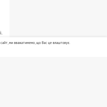
.
в
сайт, ми вважатимемо, що Вас це влаштовує.
ки