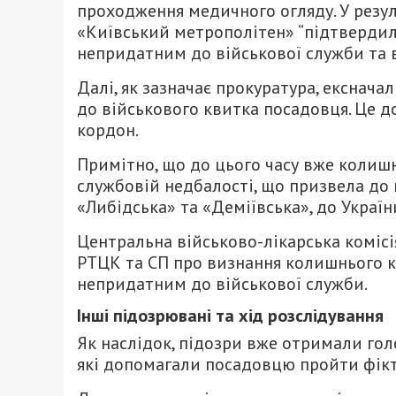
проходження медичного огляду. У резул
«Київський метрополітен» “підтвердили
непридатним до військової служби та в
Далі, як зазначає прокуратура, екснач
до військового квитка посадовця. Це д
кордон.
Примітно, що до цього часу вже колишн
службовій недбалості, що призвела до
«Либідська» та «Деміївська», до Україн
Центральна військово-лікарська коміс
РТЦК та СП про визнання колишнього 
непридатним до військової служби.
Інші підозрювані та хід розслідування
Як наслідок, підозри вже отримали гол
які допомагали посадовцю пройти фікт