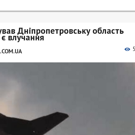
ував Дніпропетровську область
 є влучання
.COM.UA