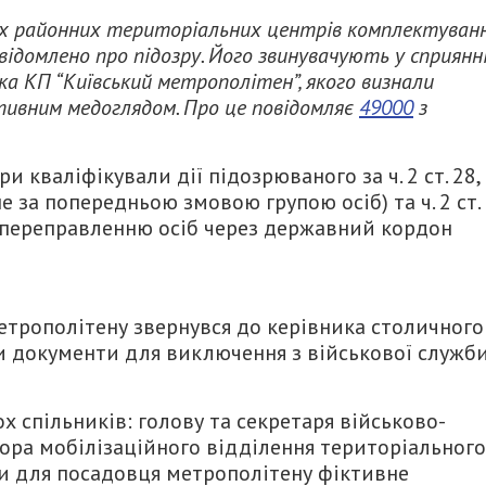
их районних територіальних центрів комплектуван
ідомлено про підозру. Його звинувачують у сприянн
ка КП “Київський метрополітен”, якого визнали
тивним медоглядом. Про це повідомляє
49000
з
 кваліфікували дії підозрюваного за ч. 2 ст. 28, 
е за попередньою змовою групою осіб) та ч. 2 ст.
 переправленню осіб через державний кордон
етрополітену звернувся до керівника столичного
 документи для виключення з військової служб
х спільників: голову та секретаря військово-
атора мобілізаційного відділення територіального
и для посадовця метрополітену фіктивне