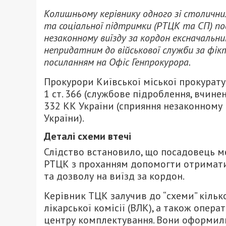
Колишньому керівнику одного зі столичн
та соціальної підтримки (РТЦК та СП) пов
незаконному виїзду за кордон ексначальни
непридатним до військової служби за фік
посиланням на Офіс Генпрокурора.
Прокурори Київської міської прокуратури
1 ст. 366 (службове підроблення, вчинен
332 КК України (сприяння незаконному
України).
Деталі схеми втечі
Слідство встановило, що посадовець м
РТЦК з проханням допомогти отримати
та дозволу на виїзд за кордон.
Керівник ТЦК залучив до “схеми” кілько
лікарської комісії (ВЛК), а також опер
центру комплектування. Вони оформил