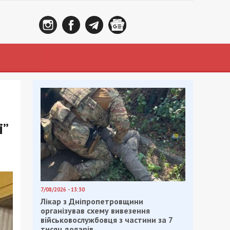
і”
7/08/2026 - 13:30
Лікар з Дніпропетровщини
організував схему вивезення
військовослужбовця з частини за 7
тисяч доларів