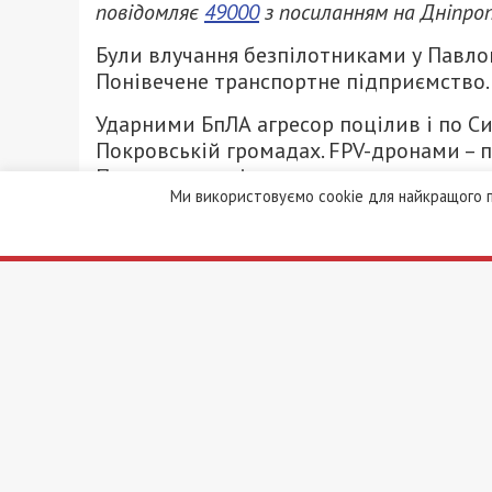
повідомляє
49000
з посиланням на Дніпро
Були влучання безпілотниками у Павлог
Понівечене транспортне підприємство. 
Ударними БпЛА агресор поцілив і по Си
Покровській громадах. FPV-дронами – п
Пошкоджене сільськогосподарське та п
Ми використовуємо cookie для найкращого п
худоби. Знищені 5 авто.
Продовжувалися удари по Нікопольськ
та артилерію. Бив по райцентру, Марга
Нагадаємо, раніше ми повідомляли про
Кам’янському.
Facebook
Telegram
Twitter
WhatsApp
Viber
Email
Поділ
Категории:
Суспільство
| Метки:
війна
,
Рекламні блоки дають нам змогу залиш
найсвіжіші новини під ними.