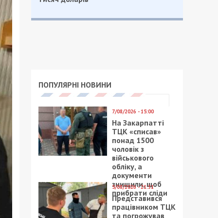
ПОПУЛЯРНІ НОВИНИ
7/08/2026 - 15:00
На Закарпатті
ТЦК «списав»
понад 1500
чоловік з
військового
обліку, а
документи
знищили, щоб
5/08/2026 - 21:31
прибрати сліди
Представився
працівником ТЦК
та погрожував