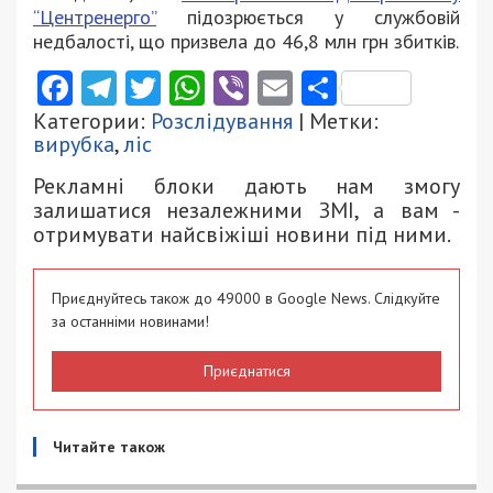
“Центренерго”
підозрюється у службовій
недбалості, що призвела до 46,8 млн грн збитків.
Facebook
Telegram
Twitter
WhatsApp
Viber
Email
Поділити
Категории:
Розслідування
| Метки:
вирубка
,
ліс
Рекламні блоки дають нам змогу
залишатися незалежними ЗМІ, а вам -
отримувати найсвіжіші новини під ними.
Приєднуйтесь також до 49000 в Google News. Слідкуйте
за останніми новинами!
Приєднатися
Читайте також