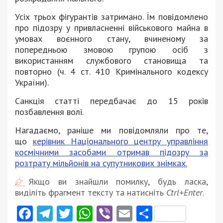
Усіх трьох фігурантів затримано. Їм повідомлено
про підозру у привласненні військового майна в
умовах воєнного стану, вчиненому за
попередньою змовою групою осіб з
використанням службового становища та
повторно (ч. 4 ст. 410 Кримінального кодексу
України).
Санкція статті передбачає до 15 років
позбавлення волі.
Нагадаємо, раніше ми повідомляли про те,
що
керівник Національного центру управління
космічними засобами отримав підозру за
розтрату мільйонів на супутникових знімках.
Якщо ви знайшли помилку, будь ласка,
виділіть фрагмент тексту та натисніть
Ctrl+Enter
.
Facebook
Telegram
Twitter
WhatsApp
Viber
Email
Поділити