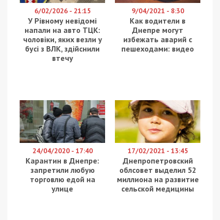
Служба безпеки та Національна поліція
ліквідували у Запоріжжі масштабну схему
ухилення від мобілізації. За результатами
комплексних заходів у прифронтовому місті
викрито ректора «Класичного приватного
університету» Віктора Огаренка, який за хабарі
оформлював ухилянтів до аспірантури вишу. Про
це повідомляє
49000
.
Крім нього викрито 8 його підлеглих, в тому
числі – заступники, вони ж — родичі по
сумісництву:
Ольга Мащенко – дочка ректора,
проректор з науково-педагогічної та
наукової роботи,
Олена Чала – племінниця ректора,