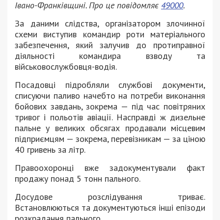
Івано-Франківщині. Про це повідомляє
49000
.
За даними слідства, організатором злочинної
схеми виступив командир роти матеріального
забезпечення, який залучив до протиправної
діяльності командира взводу та
військовослужбовця-водія.
Посадовці підробляли службові документи,
списуючи паливо начебто на потреби виконання
бойових завдань, зокрема — під час повітряних
тривог і польотів авіації. Насправді ж дизельне
пальне у великих обсягах продавали місцевим
підприємцям — зокрема, перевізникам — за ціною
40 гривень за літр.
Правоохоронці вже задокументували факт
продажу понад 5 тонн пального.
Досудове розслідування триває.
Встановлюються та документуються інші епізоди
розкрадання пального.