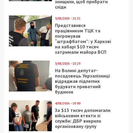
України:
ч. 1, ч. 2 ст. 255 (створення злочинної
організації, керівництво такою
організацією та участь у злочинній
організації);
ч. 4 ст. 368-3 (підкуп службової особи
юридичної особи приватного права
незалежно від організаційно-правової
форми);
ч. 3 ст. 362 (несанкціоновані дії з
інформацією, яка оброблюється в
електронно-обчислювальних машинах
(комп’ютерах), автоматизованих
системах, комп’ютерних мережах або
зберігається на носіях такої інформації,
вчинені особою, яка має право доступу
до неї);
ст. 336 (ухилення від призову на
військову службу під час мобілізації, на
особливий період, на військову службу