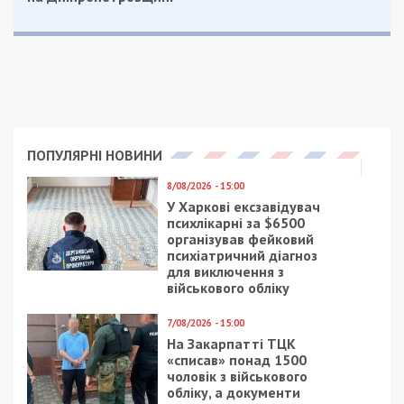
З кінця 2023 і до середини 2024
вони«заробили» понад 17 млн гривень. Вартість
«послуги» — до 5 тисяч доларів. Після надання
документів «аспіранти» додатково сплачували
на реквізити вишу встановлену суму за два
семестри у розмірі майже 20 тис. гривень.
Потім, за матеріалами справи, організатори
оборудки знімали кошти з рахунку університету
та розподіляли між собою.
На підставі зібраних доказів ректору вишу та
вісьмом його підлеглим повідомлено про підозру
за чотирма статтями Кримінального кодексу