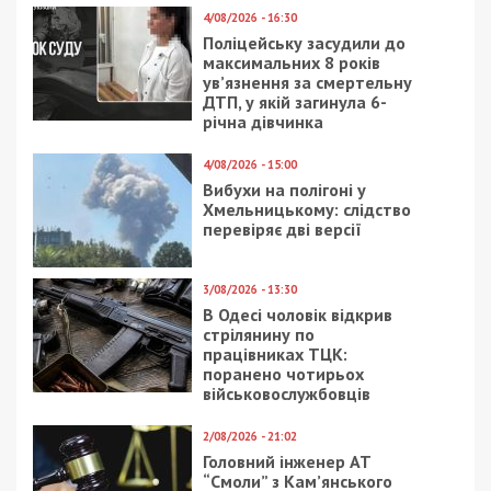
за призовом осіб із числа резервістів в
особливий період).
Наразі вирішується питання про обрання
запобіжних заходів. Зловмисникам загрожує до
12 років тюрми з конфіскацією майна. За
інформацією від наших джерел, також прийнято
рішення про скасування ліцензії освітнього вишу.