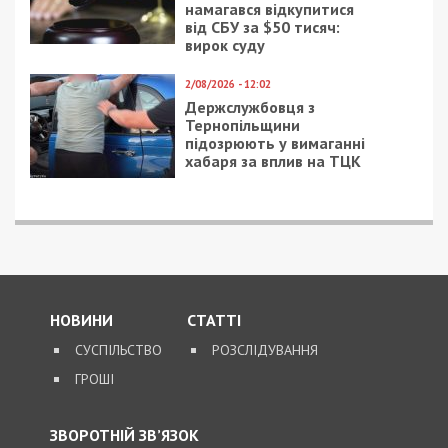
Facebook
Telegram
Twitter
WhatsApp
Viber
Email
Поділити
Категории:
Гроші
,
Топ
| Метки:
Класичний
приватний університет
,
ухилянти
,
хабар
Рекламні блоки дають нам змогу