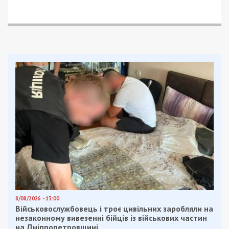
заступник директора з навчально-
методичної роботи Інституту економіки
та права,
Павло Покатаєв – екс-зять ректора,
перший проректор.
Як встановило розслідування, ректорат
зараховував чоловіків призовного віку на денну
форму навчання без будь-яких вступних іспитів
та подальшого відвідування занять. Цією
«схемою» скористались 2966
військовозобов’язаних, які використовували
фейкове навчання, щоб отримати відстрочку від
призову.