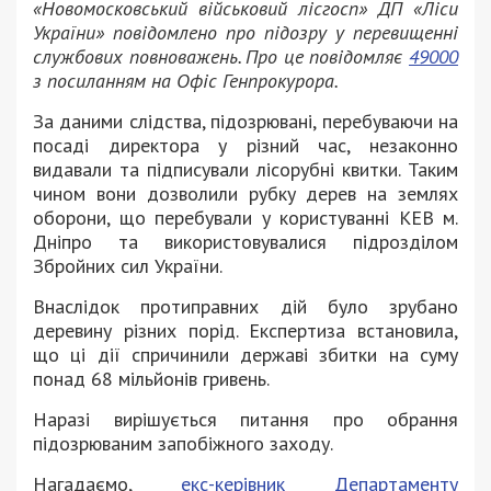
«Новомосковський військовий лісгосп» ДП «Ліси
України» повідомлено про підозру у перевищенні
службових повноважень. Про це повідомляє
49000
з посиланням на Офіс Генпрокурора.
За даними слідства, підозрювані, перебуваючи на
посаді директора у різний час, незаконно
видавали та підписували лісорубні квитки. Таким
чином вони дозволили рубку дерев на землях
оборони, що перебували у користуванні КЕВ м.
Дніпро та використовувалися підрозділом
Збройних сил України.
Внаслідок протиправних дій було зрубано
деревину різних порід. Експертиза встановила,
що ці дії спричинили державі збитки на суму
понад 68 мільйонів гривень.
Наразі вирішується питання про обрання
підозрюваним запобіжного заходу.
Нагадаємо,
екс-керівник Департаменту