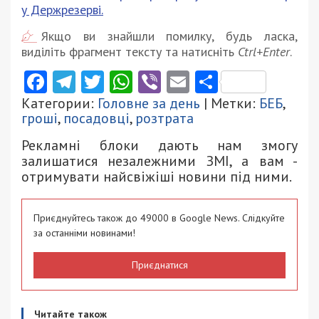
у Держрезерві.
Якщо ви знайшли помилку, будь ласка,
виділіть фрагмент тексту та натисніть
Ctrl+Enter
.
Facebook
Telegram
Twitter
WhatsApp
Viber
Email
Поділити
Категории:
Головне за день
| Метки:
БЕБ
,
гроші
,
посадовці
,
розтрата
Рекламні блоки дають нам змогу
залишатися незалежними ЗМІ, а вам -
отримувати найсвіжіші новини під ними.
Приєднуйтесь також до 49000 в Google News. Слідкуйте
за останніми новинами!
Приєднатися
Читайте також