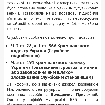
технічної та економічної експертизи, фактично
було отримано лише 349 одиниць супутникових
знімків. Незважаючи на це, посадовці підробили
п’ять актів приймання-передачі та перерахували
китайській стороні повну суму — 16,4 мільйона
гривень.
Службовим особам повідомлено про підозру за:
Ч. 2 ст. 28, ч. 1 ст. 366 Кримінального
кодексу України (Службове
підроблення)
Ч. 5 ст.
191 Кримінального кодексу
України (Привласнення, розтрата майна
або заволодіння ним шляхом
зловживання службовим становищем)
За інформацією
з відкритих джерел, керівником
Національного центру управління та випробувань
космічних засобів є
Володимир Присяжний
.
Однак у офіційному релізі БЕБ прізвища
підозрюваних не розголошуються.