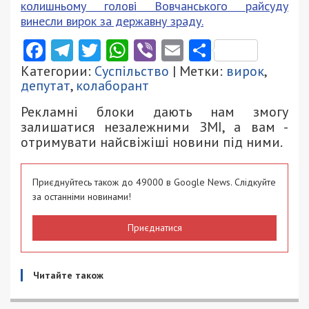
колишньому голові Вовчанського райсуду
винесли вирок за державну зраду.
Facebook
Telegram
Twitter
WhatsApp
Viber
Email
Поділити
Категории:
Суспільство
| Метки:
вирок
,
депутат
,
колаборант
Рекламні блоки дають нам змогу
залишатися незалежними ЗМІ, а вам -
отримувати найсвіжіші новини під ними.
Приєднуйтесь також до 49000 в Google News. Слідкуйте
за останніми новинами!
Приєднатися
Читайте також