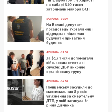
на хабарі $10 тисяч
затримали майора ВСП
5/08/2026 - 10:29
На Волині депутат-
посадовець Укрзалізниці
відряджав підлеглих
будувати приватний
будинок
4/08/2026 - 18:00
За $13 тисяч допомагали
військовим втекти зі
служби: ДБР викрило
організовану групу
4/08/2026 - 16:30
Поліцейську засудили до
максимальних 8 років
ув’язнення за смертельну
ДТП, у якій загинула 6-
річна дівчинка