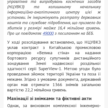
управління та випробувань космічних засобів
(НЦУВКЗ) та колишньому начальнику
інформаційно-аналітичного центру цієї ж
установи. Їм інкримінують розтрату державних
коштів та службове підроблення, що призвело до
збитків у розмірі майже 16,4 мільйона гривень.
Про це повідомляє
49000
з посиланням на БЕБ.
У ході розслідування встановлено, що НЦУВКЗ
уклав контракт з Китайською промисловою
корпорацією «Велика стіна» на надання
бортового ресурсу супутників дистанційного
зондування Землі надвисокої роздільної
здатності серії SuperView-1. Метою угоди було
проведення зйомок території України та поза її
межами. Згідно з умовами документа, державний
орган мав отримати 1366 знімків загальною
вартістю 22,2 мільйона гривень.
Махінації зі знімками та фіктивні акти
Однак, за висновком комплексної інженерно-