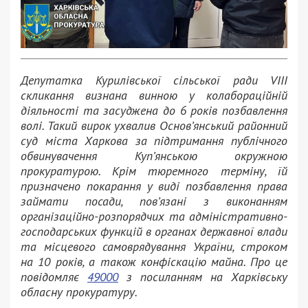
Депутатка Курилівської сільської ради VIII
скликання визнана винною у колабораційній
діяльності та засуджена до 6 років позбавлення
волі. Такий вирок ухвалив Основ’янський районний
суд міста Харкова за підтримання публічного
обвинувачення Куп’янською окружною
прокуратурою. Крім тюремного терміну, їй
призначено покарання у виді позбавлення права
займати посади, пов’язані з виконанням
організаційно-розпорядчих та адміністративно-
господарських функцій в органах державної влади
та місцевого самоврядування України, строком
на 10 років, а також конфіскацію майна. Про це
повідомляє
49000
з посиланням на Харківську
обласну прокуратуру.