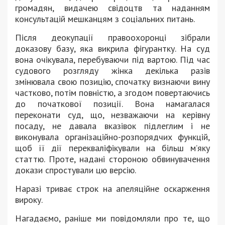
громадян, видачею свідоцтв та наданням
консультацій мешканцям з соціальних питань.
Після деокупації правоохоронці зібрали
доказову базу, яка викрила фігурантку. На суд
вона очікувала, перебуваючи під вартою. Під час
судового розгляду жінка декілька разів
змінювала свою позицію, спочатку визнаючи вину
частково, потім повністю, а згодом повертаючись
до початкової позиції. Вона намагалася
переконати суд, що, незважаючи на керівну
посаду, не давала вказівок підлеглим і не
виконувала організаційно-розпорядчих функцій,
щоб її дії перекваліфікували на більш м’яку
статтю. Проте, надані стороною обвинувачення
докази спростували цю версію.
Наразі триває строк на апеляційне оскарження
вироку.
Нагадаємо, раніше ми повідомляли про те, що