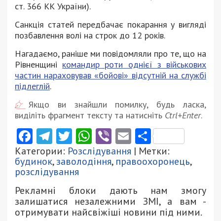
ст. 366 КК України).
Санкція статей передбачає покарання у вигляді
позбавлення волі на строк до 12 років.
Нагадаємо, раніше ми повідомляли про те, що на
Рівненщині
командир роти однієї з військових
частин нараховував «бойові» відсутній на службі
підлеглі
й
.
Якщо ви знайшли помилку, будь ласка,
виділіть фрагмент тексту та натисніть
Ctrl+Enter
.
Facebook
Telegram
Twitter
WhatsApp
Viber
Email
Поділити
Категории:
Розслідування
| Метки:
будинок
,
заволодіння
,
правоохоронець
,
розслідування
Рекламні блоки дають нам змогу
залишатися незалежними ЗМІ, а вам -
отримувати найсвіжіші новини під ними.