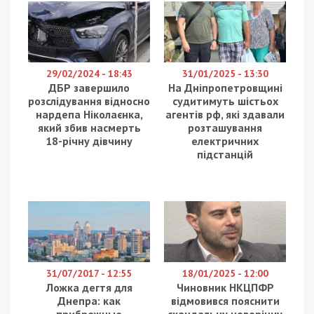
29/02/2024 - 18:43
31/01/2025 - 13:30
ДБР завершило
На Дніпропетровщині
розслідування відносно
судитимуть шістьох
нардепа Ніколаєнка,
агентів рф, які здавали
який збив насмерть
розташування
18-річну дівчину
електричних
підстанцій
31/07/2017 - 12:55
18/01/2025 - 12:00
Ложка дегтя для
Чиновник НКЦПФР
Днепра: как
відмовився пояснити
прибрежные
скандальну новорічну