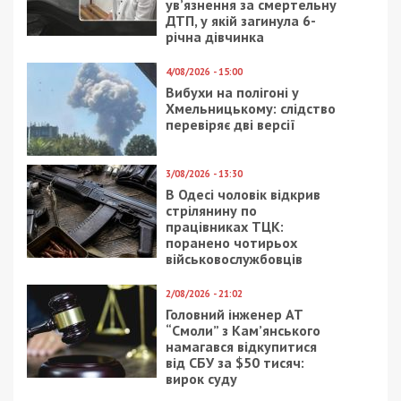
ув’язнення за смертельну
ДТП, у якій загинула 6-
річна дівчинка
4/08/2026 - 15:00
Вибухи на полігоні у
Хмельницькому: слідство
перевіряє дві версії
3/08/2026 - 13:30
В Одесі чоловік відкрив
стрілянину по
працівниках ТЦК:
поранено чотирьох
військовослужбовців
2/08/2026 - 21:02
Головний інженер АТ
“Смоли” з Кам’янського
намагався відкупитися
від СБУ за $50 тисяч:
вирок суду