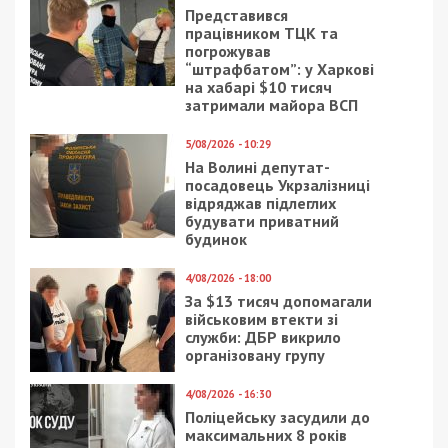
Представився
працівником ТЦК та
погрожував
“штрафбатом”: у Харкові
на хабарі $10 тисяч
затримали майора ВСП
5/08/2026 - 10:29
На Волині депутат-
посадовець Укрзалізниці
відряджав підлеглих
будувати приватний
будинок
4/08/2026 - 18:00
За $13 тисяч допомагали
військовим втекти зі
служби: ДБР викрило
організовану групу
4/08/2026 - 16:30
Поліцейську засудили до
максимальних 8 років