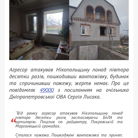
Агресор атакував Нікопольщину понад півтора
десятки разів, пошкодивши вантажівку, будинок
та спричинивши пожежу, жертв немає. Про це
повідомляє
49000
з посиланням на очільника
Дніпропетровської ОВА Сергія Лисака.
“Від ранку агресор атакував Нікопольщину понад
півтора десятки разів, застосовуючи БпЛА та
артилерію. Поцілив по райцентру, Покровській та
Марганецькій громадах.
Сталася пожежа. Пошкоджені вантажівка та причеп.