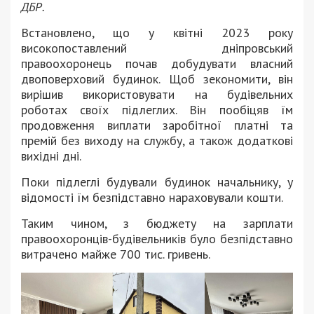
ДБР.
Встановлено, що у квітні 2023 року
високопоставлений дніпровський
правоохоронець почав добудувати власний
двоповерховий будинок. Щоб зекономити, він
вирішив використовувати на будівельних
роботах своїх підлеглих. Він пообіцяв їм
продовження виплати заробітної платні та
премій без виходу на службу, а також додаткові
вихідні дні.
Поки підлеглі будували будинок начальнику, у
відомості їм безпідставно нараховували кошти.
Таким чином, з бюджету на зарплати
правоохоронців-будівельників було безпідставно
витрачено майже 700 тис. гривень.