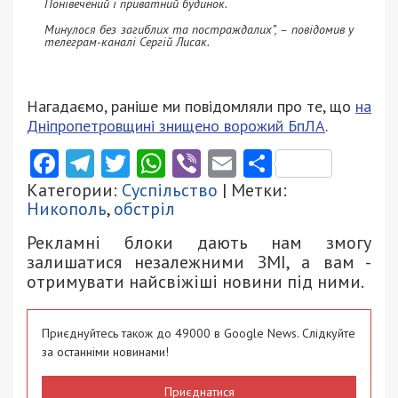
Понівечений і приватний будинок.
Минулося без загиблих та постраждалих”, – повідомив у
телеграм-каналі Сергій Лисак.
Нагадаємо, раніше ми повідомляли про те, що
на
Дніпропетровщині знищено ворожий БпЛА
.
Facebook
Telegram
Twitter
WhatsApp
Viber
Email
Поділити
Категории:
Суспільство
| Метки:
Никополь
,
обстріл
Рекламні блоки дають нам змогу
залишатися незалежними ЗМІ, а вам -
отримувати найсвіжіші новини під ними.
Приєднуйтесь також до 49000 в Google News. Слідкуйте
за останніми новинами!
Приєднатися