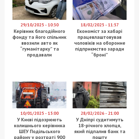
29/10/2025 - 10:30
18/02/2025 - 11:57
Керівник благодійного
Економіст за хабарі
фонду та його спільник
працевлаштовував
ввозили авто як
чоловіків на оборонне
“гуманітарку” та
підприємство заради
продавали
“броні”
10/01/2025 - 15:00
28/02/2026 - 21:00
У Києві підозрюють
У Дніпрі судитимуть
колишнього керівника
18-річного хлопця,
ШЕУ Подільського
який підпалив банк та
району у розтраті 900
пошту