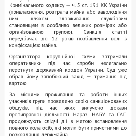
Кримінального кодексу — ч. 5 ст. 191 КК України
(привласнення, розтрата майна або заволодіння
ним шляхом зловживання службовим
становищем в особливо великих розмірах або
організованою групою). Санкція статті
передбачає до 12 років позбавлення волі з
конфіскацією майна.
Організатора корупційної схеми затримали
оперативники під час спроби нелегально
перетнути державний кордон України. Суд уже
обрав йому запобіжний захід — тримання під
вартою.
За місцями проживання та роботи інших
учасників групи проведено серію санкціонованих
обшуків, під час яких вилучено докази
протиправної діяльності. Наразі НАБУ та САП
продовжують слідчі дії з метою встановлення
повного кола осіб, які могли бути причетними до
розкрадання держмайна.