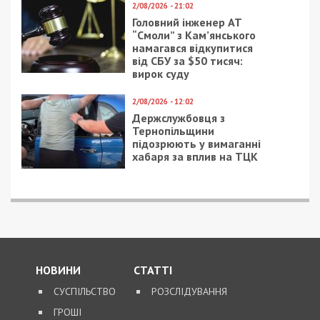
2/08/2026 - 21:02
Головний інженер АТ
“Смоли” з Кам’янського
намагався відкупитися
від СБУ за $50 тисяч:
вирок суду
2/08/2026 - 12:02
Держслужбовця з
Тернопільщини
підозрюють у вимаганні
хабаря за вплив на ТЦК
НОВИНИ
СТАТТІ
СУСПІЛЬСТВО
РОЗСЛІДУВАННЯ
ГРОШІ