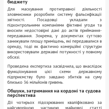
бюджету
Для маскування протиправної діяльності
зловмисники розробили систему фальсифікації
звітності. Посадовці укладали з
підконтрольними компаніями фіктивні угоди та
вносили недостовірні дані до актів приймання-
передавання. Зокрема, у документах суттєво
занижували площу приміщень, які передавалися в
оренду, тоді як фактично комерційні структури
використовували державні потужності у повному
обсязі.
Проведена експертиза засвідчила, що внаслідок
функціонування цієї схеми державному
підприємству було завдано збитків на суму
близько 36 мільйонів гривень.
Обшуки, затримання на кордоні та судова
перспектива
Дії чотирьох підозрюваних кваліфіковано за
найсуворішою частиною майнової статті