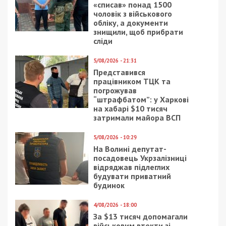
«списав» понад 1500
чоловік з військового
обліку, а документи
знищили, щоб прибрати
сліди
5/08/2026 - 21:31
Представився
працівником ТЦК та
погрожував
“штрафбатом”: у Харкові
на хабарі $10 тисяч
затримали майора ВСП
5/08/2026 - 10:29
На Волині депутат-
посадовець Укрзалізниці
відряджав підлеглих
будувати приватний
будинок
4/08/2026 - 18:00
За $13 тисяч допомагали
військовим втекти зі