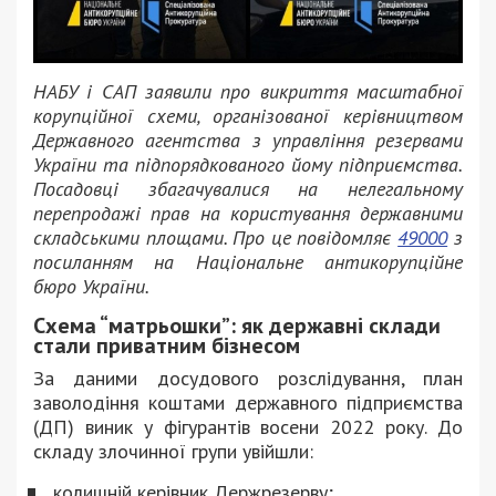
НАБУ і САП заявили про викриття масштабної
корупційної схеми, організованої керівництвом
Державного агентства з управління резервами
України та підпорядкованого йому підприємства.
Посадовці збагачувалися на нелегальному
перепродажі прав на користування державними
складськими площами. Про це повідомляє
49000
з
посиланням на Національне антикорупційне
бюро України.
Схема “матрьошки”: як державні склади
стали приватним бізнесом
За даними досудового розслідування, план
заволодіння коштами державного підприємства
(ДП) виник у фігурантів восени 2022 року. До
складу злочинної групи увійшли:
колишній керівник Держрезерву;