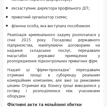
ексзаступник директора профільного ДП;
приватний організатор схеми;
фізична особа, яка виступала пособником.
Реалізація кримінального задуму розпочалася у
січні 2023 року. Посадовці державного
підприємства, маніпулюючи договорами на
надання складських послуг, передавали
масштабні державні приміщення у
розпорядження підконтрольних приватних фірм.
Надалі ці “фірми-прокладки” перездавали
отримані площі в суборенду реальним
комерційним компаніям, але вже за ринковими
цінами. Отримані від бізнесу гроші виводилися у
готівку і розподілялися між учасниками
оборудки.
Фіктивні акти та мільйонні збитки