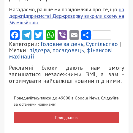
Нагадаємо, раніше ми повідомляли про те, що
на
держпідприємстві Держрезерву викрили схему на
36 мільйонів.
Facebook
Telegram
Twitter
WhatsApp
Viber
Email
Поділити
Категории:
Головне за день
,
Суспільство
|
Метки:
підозра
,
посадовець
,
фінансові
махінації
Рекламні блоки дають нам змогу
залишатися незалежними ЗМІ, а вам -
отримувати найсвіжіші новини під ними.
Приєднуйтесь також до 49000 в Google News. Слідкуйте
за останніми новинами!
Приєднатися