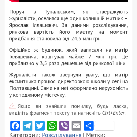
Поруч із Тупальським, як стверджують
журналісти, оселився ще один колишній митник –
Ярослав Ілляшевич. За даними розслідування,
ринкова вартість його маєтку на момент
придбання становила від 24,5 млн грн.
Офіційно ж будинок, який записали на матір
Ілляшевича, коштував майже 7 млн грн. Це
приблизно у 3,5 раза дешевше від ринкової ціни.
Журналісти також звернули увагу, що матір
ексмитника працює директоркою школи у селі на
Полтавщині. Саме на неї оформлено нерухомість
у котеджному містечку.
Якщо ви знайшли помилку, будь ласка,
виділіть фрагмент тексту та натисніть
Ctrl+Enter
.
Facebook
Telegram
Twitter
WhatsApp
Viber
Email
Поділити
Категории:
Розслідування
| Метки: