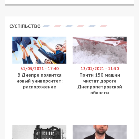
В Днепропетровской области притчей во языцех
стали истории о фирмах, связанных со
скандально известными братьями Дубинскими,
которые осваивали коммунальные средства для
«преступной власти Януковича», и власти
«новой», как оказалось, тоже пригодились, пишут
Лица
.
Напомним, что в конце прошлого года некое
ООО «Будмакс-компани», в связке ООО
«Мистокомбуд» (тоже подконтрольной братьям
фирмой, что всегда “принимала участие, но
проиграла”), распилили 104 миллиона гривен
только на ремонте водопроводов
Днепропетровщины.
И они на этом не остановились… Постоянные
многомиллионные выигрыши структур,
подконтрольных Дубинским, и в 2016 году, стали
основанием для СМИ утверждать о