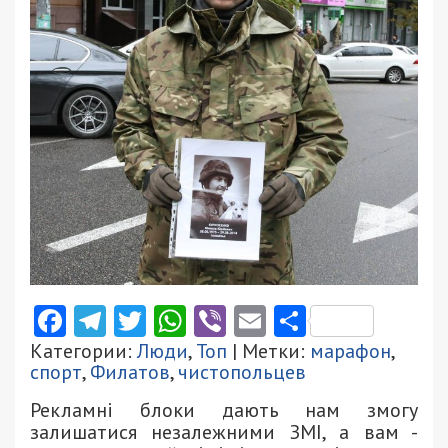
Facebook
Telegram
Twitter
WhatsApp
Viber
Email
Поділити
Категории:
Люди
,
Топ
| Метки:
марафон
,
спорт
,
Филатов
,
чистопольцев
Рекламні блоки дають нам змогу
залишатися незалежними ЗМІ, а вам -