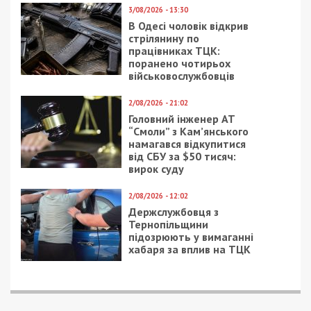
Возвращаясь к нынешним тендерным фаворитам
мэрии Днепра и ОГА, нельзя не задаться
вопросом, как появилось на рынке обслуживания
ЖКХ ООО «ВАВИЛОН СТРОЙ»?
Итак, по данным Единого государственного
реестра предприятий и организаций,
руководителем «ВАВИЛОН СТРОЯ» значится
Евгений Гук, житель Каменского, 1983 года
рождения. Наиболее заметный факт его
бэкграунда – участие в выборах в городской
совет Днепра в 2015 году по спискам партии
«Наш край», от которой
баллотировались в Кировский районный совет
основатель «Будмакскомпани» Елена Чернова и
в городской совет – руководитель
«Мистокомбуду» Ирина Румянцева.
Финансирование на выборах завуалированного
провластного проекта «Наш край» СМИ
приписывают именно братьям Дубинским.