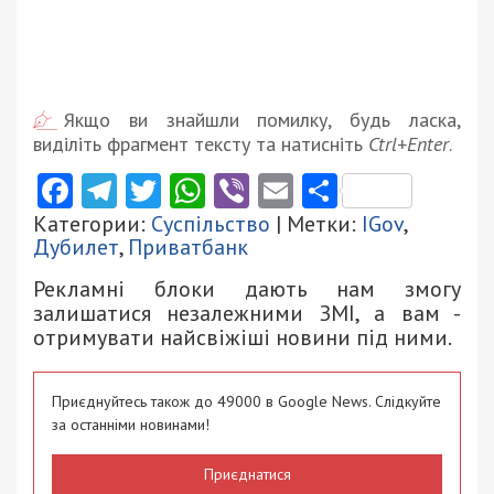
Якщо ви знайшли помилку, будь ласка,
виділіть фрагмент тексту та натисніть
Ctrl+Enter
.
Facebook
Telegram
Twitter
WhatsApp
Viber
Email
Поділити
Категории:
Суспільство
| Метки:
IGov
,
Дубилет
,
Приватбанк
Рекламні блоки дають нам змогу
залишатися незалежними ЗМІ, а вам -
отримувати найсвіжіші новини під ними.
Приєднуйтесь також до 49000 в Google News. Слідкуйте
за останніми новинами!
Приєднатися