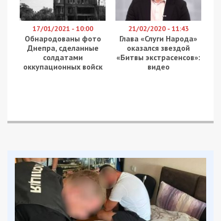
монополизации ими сферы ЖКХ в
Днепропетровской области.
Визиты Дубинских в облгосадминистрацию
также могут служить лишним наглядным
подтверждением лояльного отношения власти к
известным ей процессам…
Сейчас, анализируя результаты госзакупок за
последние месяцы, отраженные в системе
«ProZorro», можем с уверенностью утверждать,
что схемы ловких дельцов по перекачке денег
от коммунальных предприятий в частные
карманы работают безотказно.
Речь снова идет о все том же обслуживании
целых отраслей коммунального хозяйства в
Днепре малоизвестными фирмами,
зарегистрированными не так давно. В сфере
работ по ремонту зданий этой осенью такое
место заняло ООО «ВАВИЛОН СТРОЙ», которое