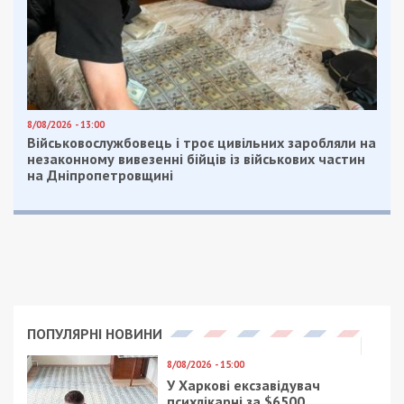
еще летом было фигурантом скандальной
истории. Во время приостановки в Днепре
системы «ProZorro» это ООО сначала получило
несколько миллионов городских средств на
проведение ремонтных работ, а потом
оказалось, что фирма зарегистрирована де-
факто в полуразрушенном помещении.
И на пресс-конференции в июне, организованной
по теме закупок, первый заместитель городского
головы Днепра господин Лысенко откровенно
лукавил, заявив, что они “отбирали подрядчиков,
с которыми уже сотрудничали, или у городского
совета были с ними договоренности”. Ведь на
самом деле ООО «ВАВИЛОН СТРОЙ» (код
ЕГРПОУ 40089016) было зарегистрировано
28.10.2015 и до конца мая 2016 не работало ни
с городским советом, ни с подчиненными ему
предприятиями.
По возвращении днепровских закупок в систему