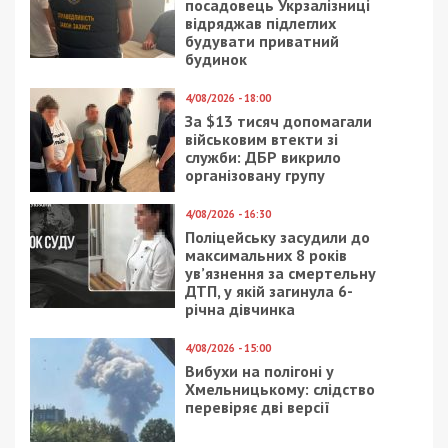
“Спортивный комбинат “Прометей” в Каменском.
Среди предприятий Днепровского горсовета
главным заказчиком «ВАВИЛОН СТРОЙ»
выступают одиозные «КП Жилсервис-9» – 18
закупок, «Жилсервис-2» – 10, «Жилсервис-1»,
«Жилищное хозяйство Самарского района» и
непосредственно департамент жилищного
хозяйства ДГС.
Уместно вспомнить, что в конце прошлого года,
как сообщала газета «Горожанин», счета
«Мисткомбуду» пополнились на более чем 9
млн. гривен. Заказчиками работ этого ООО также
выступали Жилсервисы под номерами 1, 2, 9 и
ЖХ Самарского района. Среди победителей на
другие, тоже миллионные, суммы этих самых
заказчиков обычно значатся и другие фирмы,
близкие к Дубинским, в частности, ООО «Нитас
Групп», ООО «Бромтерм».