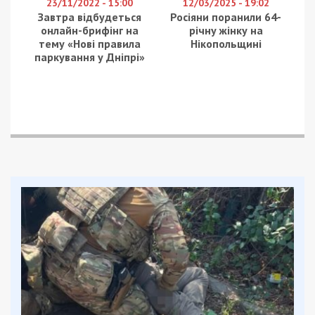
Растопите 85 г сливочного масла.
Моментально (30 секунд) это сделать
можно в микроволновке в стеклянной
миске, в которой и будем готовить
тесто.
В жидкое негорячее масло вбить одно
яйцо.
Добавить 5 столовых ложек сахара и
щепотку соли.
Всыпать разрыхлитель или соду (на
кончике чайной ложки), гашенную
яблочным уксусом.
Активно все перемешать.
Добавляем муку. Уйдет 10 – 14
столовых ложек, так как все зависит от
всех составляющих. Тесто должно быть
эластичным, но не липнуть к рукам.
Дробим шоколадку. Лучше прямо в