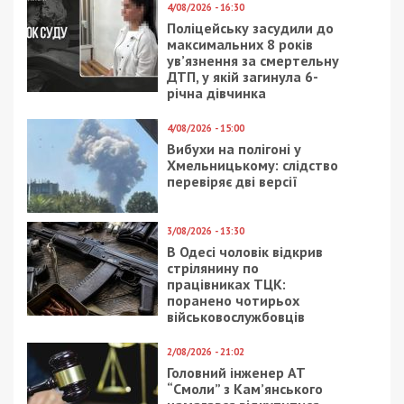
выручает нас обычно тогда, когда мы
совсем устали или у нас ноль времени.
Отделить желтки от белков поможет
обычная пластиковая бутылка. Просто
разбейте яйцо в миску, а потом втяните
желток горлышком, сначала сжав
бутылку, а потом медленно отпуская.
Это сэкономит массу времени и нервов.
Готовьте тесто для блинов 1,5-2-
литровой бутылке. Всыпьте туда
ингредиенты, закрутите крышку и
хорошо разболтайте. Чисто и никаких
комочков!
Пластиковые бутылки выручат, если в
них заготавливать в морозилку зелень,
перец и помидоры. Эти овощи лучше
разбить блендером или подавить-
порезать и наполнить ими бутылки.
Когда понадобится, достаточно просто
отрезать кусок бутылки с
замороженным в ней типа соусом.