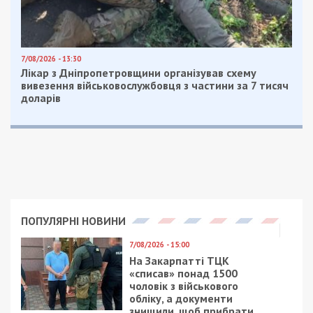
упаковке.
Вмешиваем шоколад в тесто.
Формируем печеньки, как вам нравится:
можно просто брать, делать шарики,
потом слегка прижать. Можно
распределить на разделочной доске
или пергаменте в лист, из которого
формочкой вырезать печеньки.
На большого диаметра тарелке / блюде
на пергамент выкладываем наши
печенюшки и отправляем в
микроволновку минут на 3 – 3,5 при
мощности 850 Ватт. Если выпекаете в
духовке, то при 180 – 200 градусах до
характерного поджаристого цвета (не
перепеките!).