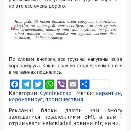
но это все очень дорого.
Наш рейс 19 числа должна была совершать компания
«SkyUp», но этот рейс отменен. Деньги за отмену нам
не возвращают, потому что это лоукост. Теперь мы
ждем только того, чтобы от правительства был
самолет, – добавил Артур.
По словам днепрян, все грузины напуганы из-за
коронавируса. Как и в нашей стране, цены на все
в магазинах поднялись.
Facebook
Telegram
Twitter
WhatsApp
Viber
Email
Поділити
Категории:
Суспільство
| Метки:
карантин
,
коронавирус
,
происшествия
Рекламні блоки дають нам змогу
залишатися незалежними ЗМІ, а вам -
отримувати найсвіжіші новини під ними.