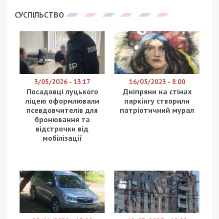
лайфхаки, с едой и на кухне будут весьма
полезны вам в “копилочку”. Такие советы иногда
помогают сэкономить очень ценное время или
выкрутиться из определенной ситуации.
Лайфхаки с едой: рецепты
Предлагаем рецепт вкуснейших печенек с
шоколадом, которые и готовятся к тому же за
считанные минуты.
Готовка таких печенюшек очень выручит тех,
кому нужно дома заняться с детьми, ну вот на
время карантина. Или когда плохая погода, а
энергии у деточек хоть отбавляй.
Чтобы приготовить печенье совсем быстро,
понадобится микроволновка. Можно и в
обычной духовке, но это займет чуть больше
времени.
Итак, пошагово: