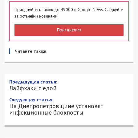
Приєднуйтесь також до 49000 в Google News. Слідкуйте
за останніми новинами!
Приєднатися
Читайте також
Лайфхаки с едой
18/03/2020 - 10:02
АЛИСА ЕФАНОВА - СПЕЦИАЛЬНО ДЛЯ
4882
49000.COM.UA
Не имеет особого значения, опытная ли вы
хозяюшка или только набиваете свои навыки,
всевозможные хитрости и уловки, а иначе –