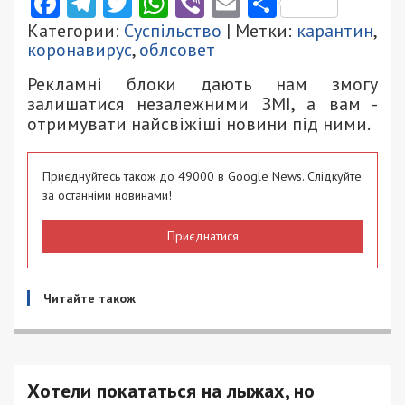
Facebook
Telegram
Twitter
WhatsApp
Viber
Email
Поділити
Категории:
Суспільство
| Метки:
карантин
,
коронавирус
,
облсовет
Рекламні блоки дають нам змогу
залишатися незалежними ЗМІ, а вам -
отримувати найсвіжіші новини під ними.
Приєднуйтесь також до 49000 в Google News. Слідкуйте
за останніми новинами!
Приєднатися
Читайте також
Хотели покататься на лыжах, но