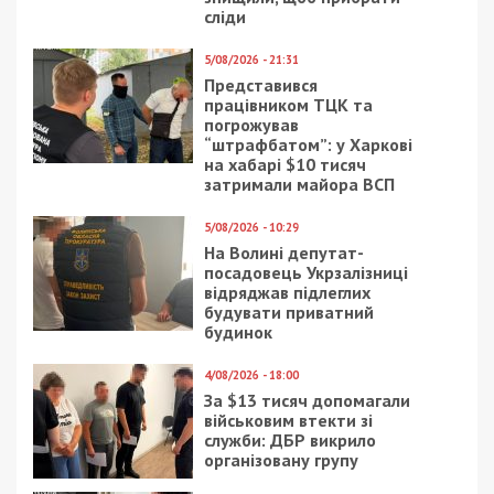
Лайфхак: готовка
Когда вы готовите, то наиболее ценны советы,
которые помогут сначала этот процесс ускорить,
а затем сохранить приготовленное.
Быстро приготовить пасту поможет
мультиварка или широкая и глубокая
сковорода. Сначала приготовьте в ней
овощи – лук, морковь, помидоры, а
затем прямо туда всыпьте макароны и
добавляйте воды. Не переживайте –
ничего вы не испортите, просто
получите еще одну разновидность
этого популярного блюда. Которое