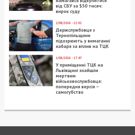
Зимой будет очень кстати в пасту, борщ,
рагу. Оставшуюся часть бутылки
замотать в пищевую пленку или
обычный полиэтиленовый пакет – и
никаких лишних запахов в морозилке.
Если вы приготовили слишком много
риса для салата, его тоже можно
спокойно себе заморозить и
использовать в следующий раз. Просто
разогрейте его в микроволновой печи.
Он будет, как свежий.