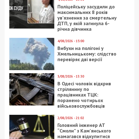
6/03/2022 - 13:11
4/08/2020 - 11:23
Десантники не
«Укрзализныця» уволит
пустили врага на
проводников поезда, в
Днепропетровщину
котором избили
журналистку