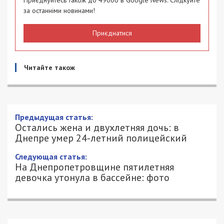
за останніми новинами!
Приєднатися
Читайте також
Остались жена и двухлетняя дочь: в
Днепре умер 24-летний полицейский
18/07/2020 - 11:13
АЛЕКСАНДР КЛИМОВ - СПЕЦИАЛЬНО
3823
ДЛЯ 49000.COM.UA
В Днепре из-за сложной болезни умер 24-летний
патрульный Максим Молчанов. Об этом
сообщили в пресс-службе патрульной полиции