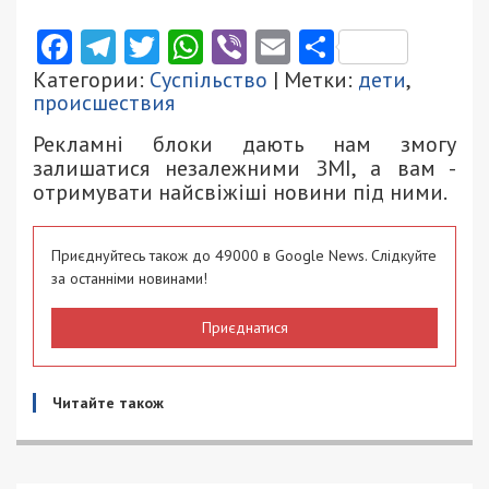
Facebook
Telegram
Twitter
WhatsApp
Viber
Email
Поділити
Категории:
Суспільство
| Метки:
дети
,
происшествия
Рекламні блоки дають нам змогу
залишатися незалежними ЗМІ, а вам -
отримувати найсвіжіші новини під ними.
Приєднуйтесь також до 49000 в Google News. Слідкуйте
за останніми новинами!
Приєднатися
Читайте також