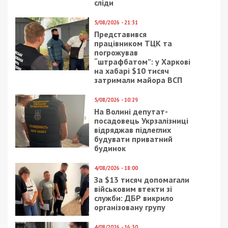
В Офисе Президента рассмотрят вопрос
отставки Зеленского
Следующая статья:
Пошла в больницу и исчезла: в Днепре
нашли 14-летнюю девочку
СУСПІЛЬСТВО
9/08/2019 - 12:30
2/05/2021 - 16:00
Днепровские водители
В ботсаду Днепра
требуют снизить
будут собирать
стоимость парковки
батарейки