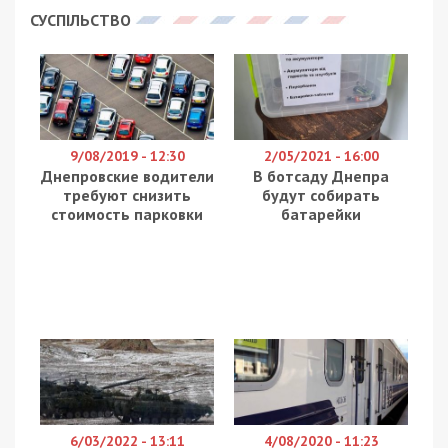
Днепропетровской области.
Патрульная полиция в скорби – из-за сложной
болезни ушел из жизни патрульный полицейский
Днепра Максим Молчанов. Ему было всего 24 года.
Месяц назад Максиму стало плохо, тогда врачи
диагностировали у него сложную болезнь и
назначили лечение. Все время врачи боролись за
его жизнь, но, к сожалению, сердце Максима
остановилось навсегда. Коллеги и друзья всегда
будут помнить его как ответственного,
преданного службе полицейского, порядочного и
надежного товарища. Покойся с миром, Максим.
Светлая память, – сказано в сообщении.
Патрульные Днепра поблагодарили всех, кто
боролся за жизнь молодого коллеги, а также
выразили соболезнования семье. У Максима
остались жена и двухлетняя дочь.
Снимался в Днепре: умер Гена из
«Большой перемены»
На Днепропетровщине чиновник умер