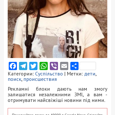
Facebook
Telegram
Twitter
WhatsApp
Viber
Email
Поділити
Категории:
Суспільство
| Метки:
дети
,
поиск
,
происшествия
Рекламні блоки дають нам змогу
залишатися незалежними ЗМІ, а вам -
отримувати найсвіжіші новини під ними.
Приєднуйтесь також до 49000 в Google News. Слідкуйте