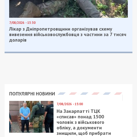
Facebook
Telegram
Twitter
WhatsApp
Viber
Email
Поділити
Категории:
Головне за день
,
Суспільство
|
Метки:
смерть
,
соцсети
Рекламні блоки дають нам змогу
залишатися незалежними ЗМІ, а вам -
отримувати найсвіжіші новини під ними.
Приєднуйтесь також до 49000 в Google News. Слідкуйте
за останніми новинами!
Приєднатися
Читайте також
Предыдущая статья: