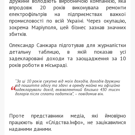
дружини володіють виробничою компанією, яка
впродовж 20 років виконувала ремонти
електрофільтрів на підприємствах важкої
промисловості по всій Україні. Через окупацію,
зокрема Маріуполя, цей бізнес зазнав значних
збитків.
Олександр Санжара підготував для журналістки
детальну таблицю, в якій показав усі
задекларовані доходи та заощадження за 10
років роботи в міськраді.
“За ці 10 років сукупно від моїх доходів, доходів дружини
від пошиття одягу та здачі в оренду майна ми офіційно
задекларували дохід, еквівалентний близько 430 тисяч
доларів після сплати податків”, – повідомив він.
Проте представники медіа, які ймовірно
працюють від «Слідства.Інфо», не зацікавилися
наданими даними.