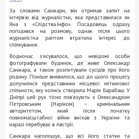
За словами Санжари, він отримав запит на
інтерв’ю від журналістки, яка представилася як
Яна з «Слідства.Інфо». Посадовець одразу
погодився на розмову, однак після цього
журналістка раптом втратила інтерес до
спілкування.
Водночас з’ясувалося, що невідомі особи
фотографували будинок, де живе Олександр
Санжара, а також розпитували сусідів про його
родину. Пізніше виявилося, що до цього процесу
долучилися представники місцевої мітингової
спільноти, яку колись створила Марія Барабаш. У
Дніпрі цей рух тісно пов’язують з Олександром
Петровським (Наріком) – кримінальним
авторитетом, який після початку
повномасштабної війни виїхав з України та
наразі перебуває в Австрії.
Санжара наголошує, що всі його статки та