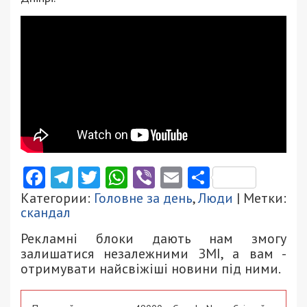
Facebook
Telegram
Twitter
WhatsApp
Viber
Email
Поділити
Категории:
Головне за день
,
Люди
| Метки:
скандал
Рекламні блоки дають нам змогу
залишатися незалежними ЗМІ, а вам -
отримувати найсвіжіші новини під ними.