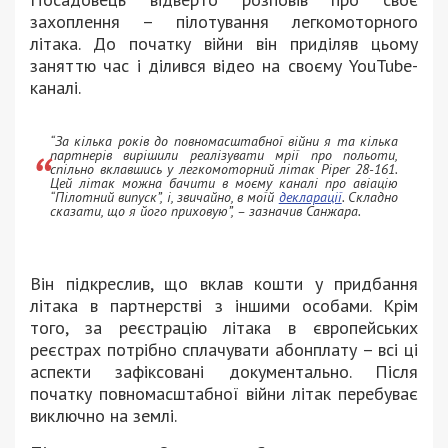
захоплення – пілотування легкомоторного
літака. До початку війни він приділяв цьому
заняттю час і ділився відео на своєму YouTube-
каналі.
“За кілька років до повномасштабної війни я та кілька
партнерів вирішили реалізувати мрії про польоти,
спільно вклавшись у легкомоторний літак Piper 28-161.
Цей літак можна бачити в моєму каналі про авіацію
“Пілотний випуск”, і, звичайно, в моїй
декларації
. Складно
сказати, що я його приховую”, – зазначив Санжара.
Він підкреслив, що вклав кошти у придбання
літака в партнерстві з іншими особами. Крім
того, за реєстрацію літака в європейських
реєстрах потрібно сплачувати абонплату – всі ці
аспекти зафіксовані документально. Після
початку повномасштабної війни літак перебуває
виключно на землі.