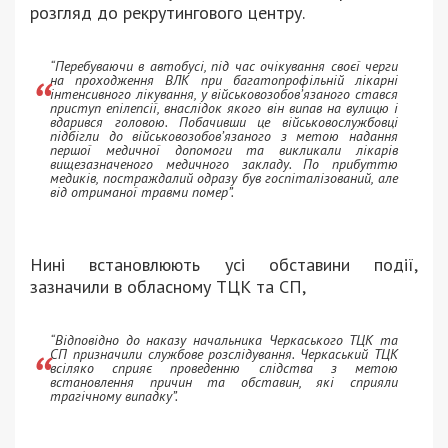
розгляд до рекрутингового центру.
“Перебуваючи в автобусі, під час очікування своєї черги
на проходження ВЛК при багатопрофільній лікарні
інтенсивного лікування, у військовозобов’язаного стався
приступ епілепсії, внаслідок якого він випав на вулицю і
вдарився головою. Побачивши це військовослужбовці
підбігли до військовозобов’язаного з метою надання
першої медичної допомоги та викликали лікарів
вищезазначеного медичного закладу. По прибуттю
медиків, постраждалий одразу був госпіталізований, але
від отриманої травми помер”.
Нині встановлюють усі обставини події,
зазначили в обласному ТЦК та СП,
“Відповідно до наказу начальника Черкаського ТЦК та
СП призначили службове розслідування. Черкаський ТЦК
всіляко сприяє проведенню слідства з метою
встановлення причин та обставин, які сприяли
трагічному випадку”.