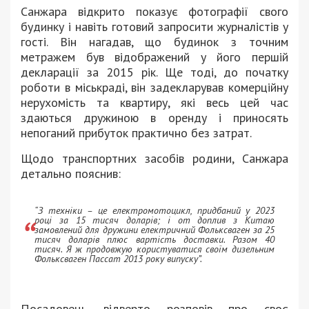
Санжара відкрито показує фотографії свого
будинку і навіть готовий запросити журналістів у
гості. Він нагадав, що будинок з точним
метражем був відображений у його першій
декларації за 2015 рік. Ще тоді, до початку
роботи в міськраді, він задекларував комерційну
нерухомість та квартиру, які весь цей час
здаються дружиною в оренду і приносять
непоганий прибуток практично без затрат.
Щодо транспортних засобів родини, Санжара
детально пояснив:
“З техніки – це електромотоцикл, придбаний у 2023
році за 15 тисяч доларів; і от доплив з Китаю
замовлений для дружини електричний Фольксваген за 25
тисяч доларів плюс вартість доставки. Разом 40
тисяч. Я ж продовжую користуватися своїм дизельним
Фольксваген Пассат 2013 року випуску”.
Посадовець відверто розповів про своє