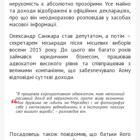
нерухомість є абсолютно прозорими. Усе майно
та доходи відображені в офіційних деклараціях,
про що він неодноразово розповідав у засобах
масової інформації.
Олександр Санжара став депутатом, а потім –
секретарем міськради після місцевих виборів
восени 2015 року. До цього він багато років
займався юридичним бізнесом, працював
адвокатом високого рівня та співпрацював з
великими компаніями, що забезпечувало йому
відповідні суттєві доходи.
“Я працював корпоративним адвокатом, маю непоганий
пасивний дохід від нерухомості, проте живу економно.
Моя дружина не їздить на Мерседесі і не фотографує
себе з квітковими ведмедиками, а в Інстаграмі показує
свої вишиті вироби”, – розповідає він.
Посадовець також повідомив, що батьки його