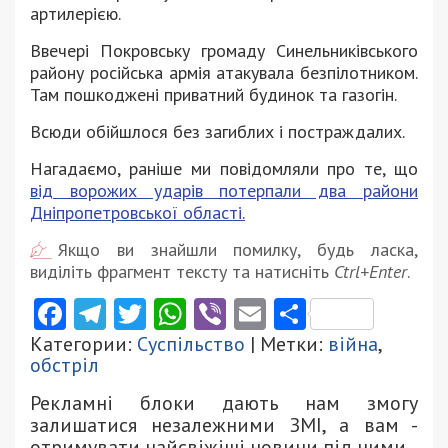
артилерією.
Ввечері Покровську громаду Синельниківського
району російська армія атакувала безпілотником.
Там пошкоджені приватний будинок та газогін.
Всюди обійшлося без загиблих і постраждалих.
Нагадаємо, раніше ми повідомляли про те, що
від ворожих ударів потерпали два райони
Дніпропетровської області.
Якщо ви знайшли помилку, будь ласка,
виділіть фрагмент тексту та натисніть
Ctrl+Enter
.
Facebook
Telegram
Twitter
WhatsApp
Viber
Email
Поділити
Категории:
Суспільство
| Метки:
війна
,
обстріл
Рекламні блоки дають нам змогу
залишатися незалежними ЗМІ, а вам -
отримувати найсвіжіші новини під ними.