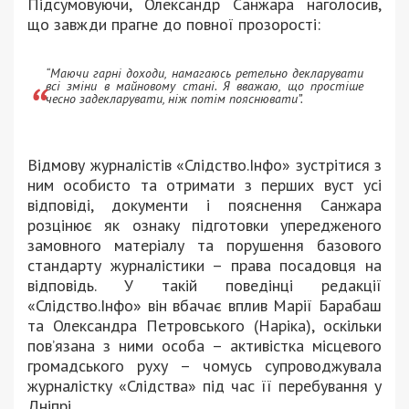
Підсумовуючи, Олександр Санжара наголосив,
що завжди прагне до повної прозорості:
“Маючи гарні доходи, намагаюсь ретельно декларувати
всі зміни в майновому стані. Я вважаю, що простіше
чесно задекларувати, ніж потім пояснювати”.
Відмову журналістів «Слідство.Інфо» зустрітися з
ним особисто та отримати з перших вуст усі
відповіді, документи і пояснення Санжара
розцінює як ознаку підготовки упередженого
замовного матеріалу та порушення базового
стандарту журналістики – права посадовця на
відповідь. У такій поведінці редакції
«Слідство.Інфо» він вбачає вплив Марії Барабаш
та Олександра Петровського (Наріка), оскільки
пов’язана з ними особа – активістка місцевого
громадського руху – чомусь супроводжувала
журналістку «Слідства» під час її перебування у
Дніпрі.