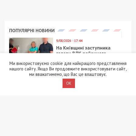
ПОПУЛЯРНІ НОВИНИ
9/08/2026 - 17:44
На Київщині заступника
голови ВЛК районного
ТЦК викрили на
Ми використовуємо cookie для найкращого представлення
вимаганні хабаря
нашого сайту. Якщо Ви продовжите використовувати сайт,
ми вважатимемо, що Вас це влаштовує.
9/08/2026 - 13:29
9-річна дівчинка загинула
OK
від удару струмом
дорогою до церкви:
повідомлено про підозру
ексепосадовцю
енергопідприємства
8/08/2026 - 21:00
На Буковині чоловік
поранив двох