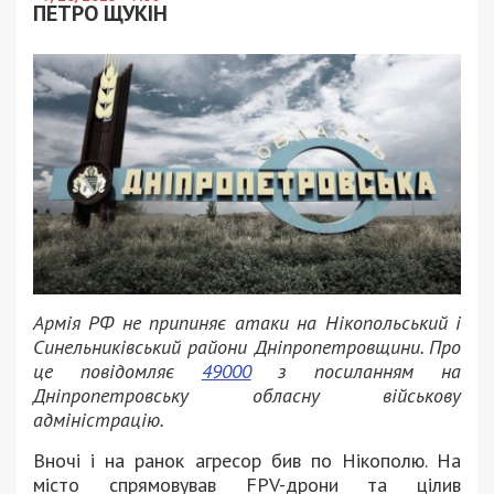
ПЕТРО ЩУКІН
Армія РФ не припиняє атаки на Нікопольський і
Синельниківський райони Дніпропетровщини. Про
це повідомляє
49000
з посиланням на
Дніпропетровську обласну військову
адміністрацію.
Вночі і на ранок агресор бив по Нікополю. На
місто спрямовував FPV-дрони та цілив