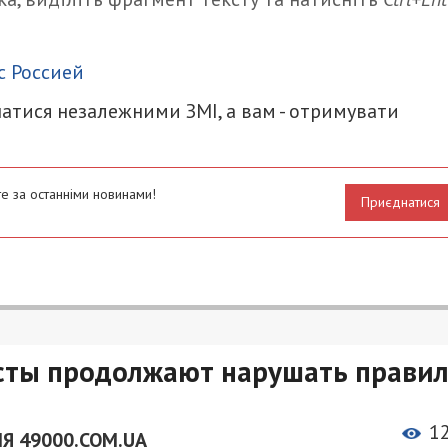
итися
с Россией
атися незалежними ЗМІ, а вам - отримувати
е за останніми новинами!
Приєднатися
сты продолжают нарушать прави
1
Я 49000.COM.UA