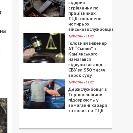
відкрив
стрілянину по
я
працівниках
ТЦК: поранено
чотирьох
військовослужбовців
на
2/08/2026 - 21:02
Головний інженер
АТ “Смоли” з
-
Кам’янського
намагався
відкупитися від
СБУ за $50 тисяч:
вирок суду
2/08/2026 - 12:02
Держслужбовця з
Тернопільщини
підозрюють у
вимаганні хабаря
за вплив на ТЦК