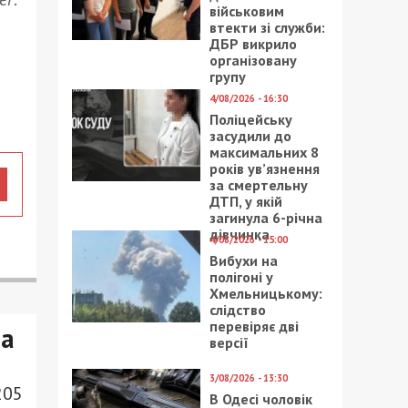
військовим
втекти зі служби:
ДБР викрило
організовану
групу
4/08/2026 - 16:30
Поліцейську
засудили до
максимальних 8
років ув’язнення
за смертельну
ДТП, у якій
загинула 6-річна
дівчинка
4/08/2026 - 15:00
Вибухи на
полігоні у
Хмельницькому:
слідство
перевіряє дві
ла
версії
3/08/2026 - 13:30
205
В Одесі чоловік