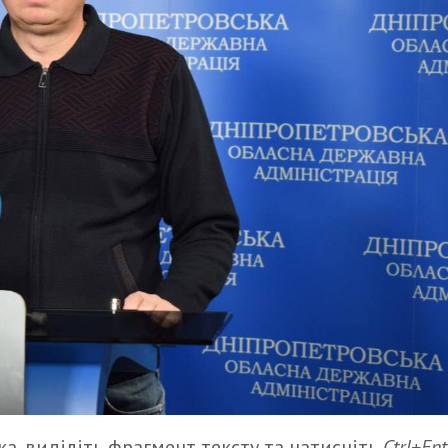
а, виділіть фрагмент тексту та натисніть
Ctrl+Ent