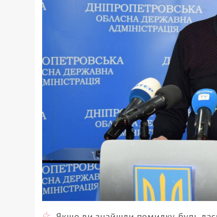
Якщо ви знайшли помилку, будь ласк