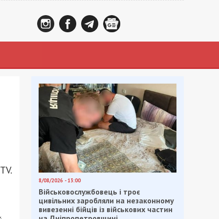
TV.
8/08/2026 - 13:00
Військовослужбовець і троє
цивільних заробляли на незаконному
вивезенні бійців із військових частин
на Дніпропетровщині