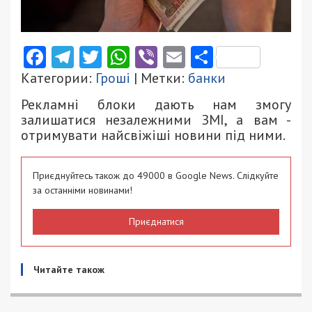
Facebook
Telegram
Twitter
WhatsApp
Viber
Email
Поділити
Категории:
Гроші
| Метки:
банки
Рекламні блоки дають нам змогу
залишатися незалежними ЗМІ, а вам -
отримувати найсвіжіші новини під ними.
Приєднуйтесь також до 49000 в Google News. Слідкуйте
за останніми новинами!
Приєднатися
Читайте також