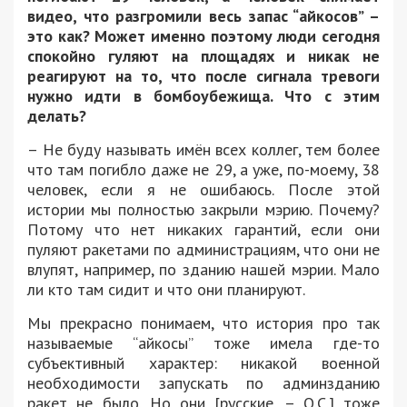
видео, что разгромили весь запас “айкосов” –
это как? Может именно поэтому люди сегодня
спокойно гуляют на площадях и никак не
реагируют на то, что после сигнала тревоги
нужно идти в бомбоубежища. Что с этим
делать?
– Не буду называть имён всех коллег, тем более
что там погибло даже не 29, а уже, по-моему, 38
человек, если я не ошибаюсь. После этой
истории мы полностью закрыли мэрию. Почему?
Потому что нет никаких гарантий, если они
пуляют ракетами по администрациям, что они не
влупят, например, по зданию нашей мэрии. Мало
ли кто там сидит и что они планируют.
Мы прекрасно понимаем, что история про так
называемые “айкосы” тоже имела где-то
субъективный характер: никакой военной
необходимости запускать по админзданию
ракет не было. Но они [русские. – О.С.] тоже