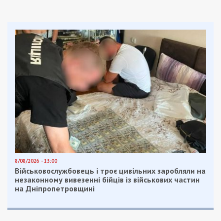
нарушения. Но ничего не нашли. У нас сами
правила так прописаны, что верификацию крайне
редко кто-то не проходит”, – сказала кандидатка
экономических наук Лидия Ткаченко.
Как будут проводить верификацию
Должно быть три этапа проверки:
– при обращении за помощью;
– при получении помощи;
– после получения пособия.
Информация, которую могут получить:
– о зарегистрированных автомобилях,
мотоциклах и других транспортных средствах;
– реквизиты документов, выданных лицу, а
также документов, на основании которых
выданы следующие документы (тип, название
документа, серия, номер, дата выдачи и
уполномоченный субъект, выдавший документ,