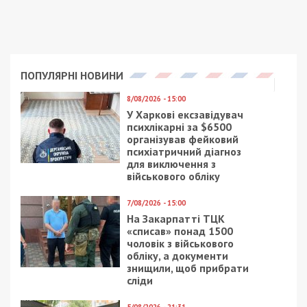
срок действия документа), похищенных
(потерянных) документов, места проживание;
– о лицах, нарушивших пограничный режим,
режиме в пунктах пропуска через
государственную границу Украины или режимные
правила в контрольных пунктах въезда-выезда;
– таможенное оформление завезенных на
таможенную территорию Украины транспортных
средств, их составных частей, имеющих
идентификационные номера;
– выписки из бюджетных счетов для зачисления
поступлений по уплате лицом штрафа за
совершение уголовного или административного
нарушения;
– об источниках доходов, полученных
физическими лицами от налоговых агентов, или
признаках наличия дохода, полученного
физическим лицом от осуществления
предпринимательской или осуществления
независимой профессиональной деятельности.