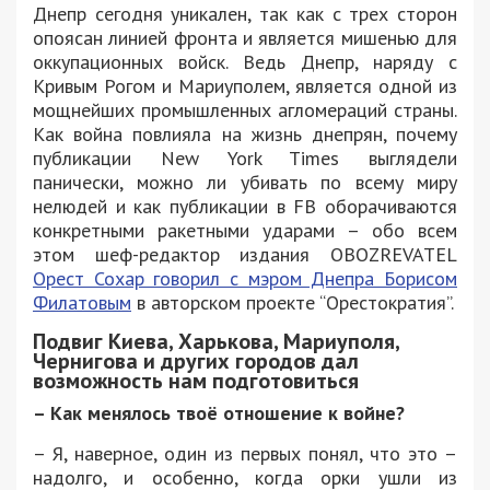
Днепр сегодня уникален, так как с трех сторон
опоясан линией фронта и является мишенью для
оккупационных войск. Ведь Днепр, наряду с
Кривым Рогом и Мариуполем, является одной из
мощнейших промышленных агломераций страны.
Как война повлияла на жизнь днепрян, почему
публикации New York Times выглядели
панически, можно ли убивать по всему миру
нелюдей и как публикации в FB оборачиваются
конкретными ракетными ударами – обо всем
этом шеф-редактор издания OBOZREVATEL
Орест Сохар говорил с мэром Днепра Борисом
Филатовым
в авторском проекте “Орестократия”.
Подвиг Киева, Харькова, Мариуполя,
Чернигова и других городов дал
возможность нам подготовиться
– Как менялось твоё отношение к войне?
– Я, наверное, один из первых понял, что это –
надолго, и особенно, когда орки ушли из