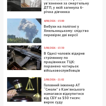
залишатися незалежними ЗМІ, а вам -
отримувати найсвіжіші новини під ними.
Приєднуйтесь також до 49000 в Google News. Слідкуйте
за останніми новинами!
Приєднатися
Читайте також
Предыдущая статья:
Без света, связи и газа: как выживают в
подвалах жители поселка Лиман
Следующая статья:
Украинцы массово кладут свои деньги на
депозит