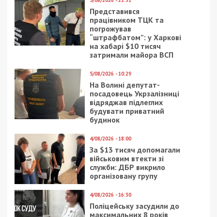
В таком случае выплату могут либо прекратить,
либо вынудить вернуть ее в бюджет.
Facebook
Telegram
Twitter
WhatsApp
Viber
Email
Поділити
Категории:
Гроші
| Метки:
выплаты
Рекламні блоки дають нам змогу