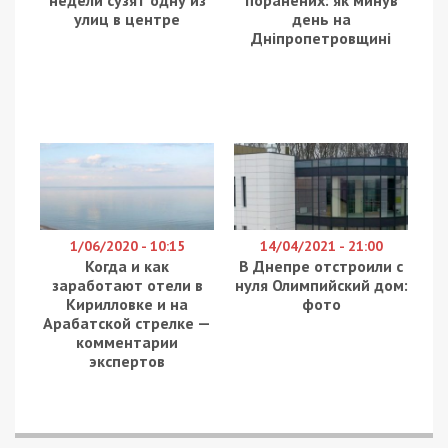
могут достигать более 10% . Речь идет о
миллиардах гривен. Кроме того, в Украине
существует онлайн-реестр получателей
социальных выплат, однако пока настоящий
обмен информацией не состоялся.
На период военного положения все выплаты
автоматически продлили, то есть исчезла
необходимость обращения с документами в
органы социальной защиты.
“Вся верификация может сработать по тем
выплатам, где есть проверка доходов. По
субсидиям, по выплатам малообеспеченным.
Относительно пенсий и проверять ничего, если
пенсия назначена, значит, человек уже имеет на
него право. Единственное нарушение – если
человек умер, но продолжает получать “Деньги.
Но это практически невозможно. По пенсиям они
ничего не могут выловить. Тем более были
постановления, что эти выплаты
автоматически переназначаются временно
военного положения. Весь опыт верификации, а ее
начали проводить еще в 2015-2016 годах, тоже
говорили о том, что” раскроют существенные