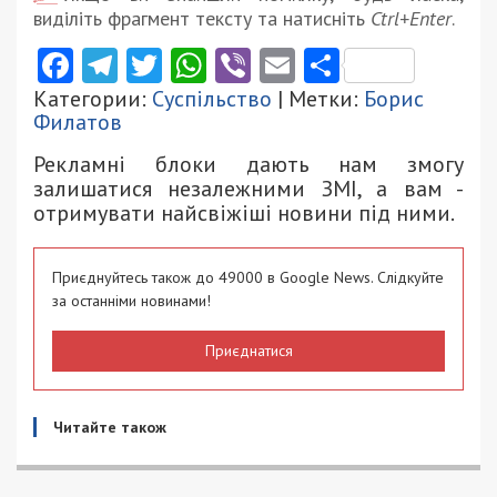
виділіть фрагмент тексту та натисніть
Ctrl+Enter
.
Facebook
Telegram
Twitter
WhatsApp
Viber
Email
Поділити
Категории:
Суспільство
| Метки:
Борис
Филатов
Рекламні блоки дають нам змогу
залишатися незалежними ЗМІ, а вам -
отримувати найсвіжіші новини під ними.
Приєднуйтесь також до 49000 в Google News. Слідкуйте
за останніми новинами!
Приєднатися
Читайте також