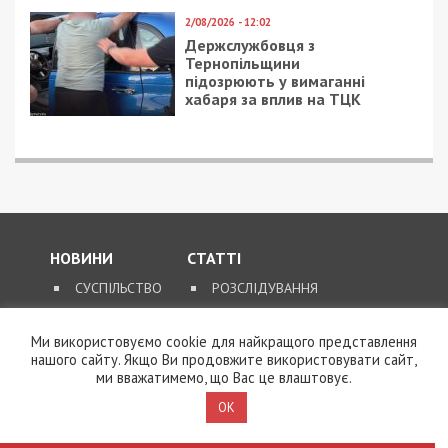
СУСПІЛЬСТВО
2/10/2019 - 14:40
15/05/2026 - 19:00
В Днепре на две
40 обстрілів, 2
недели сузят одну из
поранених: як минув
улиц в центре
день на
Дніпропетровщині
Ми використовуємо cookie для найкращого представлення
нашого сайту. Якщо Ви продовжите використовувати сайт,
ми вважатимемо, що Вас це влаштовує.
OK