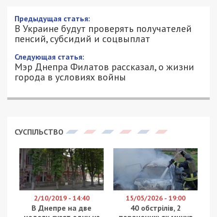
В Украине будут проверять
получателей пенсий, субсидий и
соцвыплат
20/05/2022 - 12:42
ЕЛЕНА КОВАЛЕНКО - СПЕЦИАЛЬНО
22470
ДЛЯ 49000.COM.UA
Министерство финансов Украины анонсировало
верификацию всех получателей социальных
выплат. Во время войны расход бюджетных
средств должен быть максимально
эффективным. Из-за большого количества
поддельных пенсионных удостоверений,
фальшивых справок об инвалидности и стаже
денег может не хватать тем, кто действительно
в этом нуждается.
Объемы пособий, выплачиваемых по назначению,