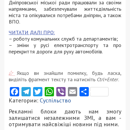
Дніпровської міської ради працювали за своїми
напрямками, забезпечували життєдіяльність
міста та опікувалися потребами дніпрян, а також
ВПО.
ЧИТАТИ ДАЛІ ПРО:
– роботу комунальних служб та департаментів;
– зміни у русі електротранспорту та про
перекриття дороги для руху автомобілів.
Якщо ви знайшли помилку, будь ласка,
виділіть фрагмент тексту та натисніть
Ctrl+Enter
.
Facebook
Telegram
Twitter
WhatsApp
Viber
Email
Поділити
Категории:
Суспільство
Рекламні блоки дають нам змогу
залишатися незалежними ЗМІ, а вам -
отримувати найсвіжіші новини під ними.