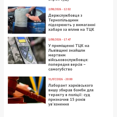
Facebook
Telegram
Twitter
WhatsApp
Viber
Email
Поділити
Категории:
Суспільство
Рекламні блоки дають нам змогу
залишатися незалежними ЗМІ, а вам -
отримувати найсвіжіші новини під ними.
Приєднуйтесь також до 49000 в Google News. Слідкуйте
за останніми новинами!
Приєднатися
Читайте також
Предыдущая статья: