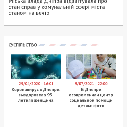
ПЕТРО ЩУКІН - СПЕЦИАЛЬНО ДЛЯ
1363
49000.COM.UA
Міська рада Дніпра звернулася до
правоохоронних органів, аби ті приділили
вичерпну увагу повідомленню щодо спроб
рейдерського захоплення земельних ділянок