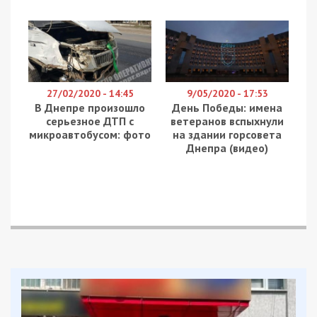
відомої обласної лікарні імені Мечникова, про які
напередодні заявив її головний лікар та за
сумісництвом депутат міської ради Сергій
Риженко. Він записав відеозвернення, де
висловив стурбованість щодо долі медзакладу,
утім не навів жодних конкретних фактів — хто
саме зазіхає на лікарню.
Попри це, окреслена Риженком ситуація,
безперечно, є резонансним питанням для всієї
територіальної громади Дніпра.
Саме тому 21 червня під час 38-ї чергової сесії
міськради мер Дніпра Борис Філатов виголосив у
залі засідань відповідне депутатське звернення.
«Зараз будемо всіх рейдерів виводити на чисту
воду. Тому звертаємося до правоохоронців», —
сказав Філатов, здобувши підтримку більшості
депутатського корпусу. Крім, щоправда, самого
Сергія Риженка. І саме це викликало неабиякий
подив присутніх. Адже саме він, маючи і керівну
посаду, і депутатські повноваження, має бути