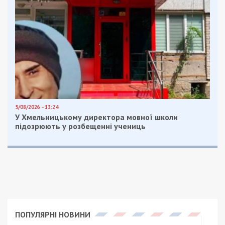
найбільше зацікавлений у дотриманні
справедливості щодо такого потужного
медзакладу. Тож ініціатива залучення
правоохоронних органів є найбільш дієвим
способом убезпечити лікарню від ризиків, про які
напередодні він сам публічно заявляв,
наголошуючи на важливості нормальної роботи
медзакладу.
А проте, далі у ситуації у правовому полі
розбиратимуться вже профільні відомства.