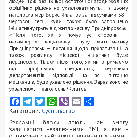
людей. Тож без їхньої остаточної згоди жодних
офіційних рішень не ухвалюватимуть. На цьому
наголосив мер Борис Філатов за підсумками 38-ї
чергової сесії, куди також було запрошено
ініціативну групу від житломасиву Придніпровськ.
«Після того, як я почув усі сторони —
насамперед ініціативну групу житломасиву
Придніпровськ – питання щодо приватизації, а
також розгляду місцевої ініціативи буде
перенесено. Тільки після того, як ми отримаємо
від профільних спеціалістів, керівників
департаментів відповіді на всі питання
мешканців, буде ухвалено рішення. Зараз воно не
ухвалено», — наголосив Філатов.
Facebook
Telegram
Twitter
WhatsApp
Viber
Email
Поділити
Категории:
Суспільство
Рекламні блоки дають нам змогу
залишатися незалежними ЗМІ, а вам -
отримувати найсвіжіші новини під ними.