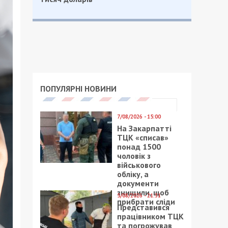
ПОПУЛЯРНІ НОВИНИ
7/08/2026 - 15:00
На Закарпатті
ТЦК «списав»
понад 1500
чоловік з
військового
обліку, а
документи
знищили, щоб
5/08/2026 - 21:31
прибрати сліди
Представився
працівником ТЦК
та погрожував