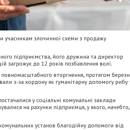
и учасникам злочинної схеми з продажу
ного підприємства, його дружина та директор
ій загрожує до 12 років позбавлення волі.
у повномасштабного вторгнення, протягом березн
вали з-за кордону як гуманітарну допомогу рибу 
постачалися у соціальні комунальні заклади
валися на рахунки підприємця, у якого, начебто,
 комунальних установ благодійну допомоги від