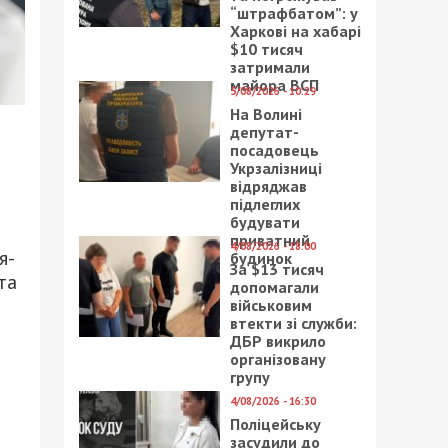
“штрафбатом”: у
Харкові на хабарі
$10 тисяч
затримали
майора ВСП
5/08/2026 - 10:29
На Волині
депутат-
посадовець
Укрзалізниці
відряджав
підлеглих
будувати
приватний
4/08/2026 - 18:00
я-
будинок
За $13 тисяч
та
допомагали
військовим
втекти зі служби:
ДБР викрило
організовану
групу
4/08/2026 - 16:30
Поліцейську
засудили до