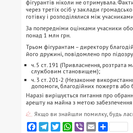
фігурантів ніколи не отримувала. Фак
через третіх осіб у заклади громадсько
готівку і розподілялися між учасниками
За попередніми оцінками учасники обо
понад 1 млн грн.
Трьом фігурантам – директору благодій
його дружині, повідомлено про підозру
ч. 5 ст. 191 (Привласнення, розтрат
службовим становищем);
ч. 3 ст. 201-2 (Незаконне використан
допомоги, благодійних пожертв або 
Наразі вирішується питання про обран
арешту на майна з метою забезпечення
Якщо ви знайшли помилку, будь ласк
Facebook
Telegram
Twitter
WhatsApp
Viber
Email
Поділ