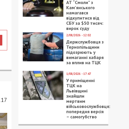
АТ “Смоли” з
Кам’янського
намагався
відкупитися від
СБУ за $50 тисяч:
вирок суду
2/08/2026 - 12:02
Держслужбовця з
Тернопільщини
підозрюють у
вимаганні хабаря
за вплив на ТЦК
1/08/2026 - 17:47
У приміщенні
ТЦК на
Львівщині
знайшли
117
мертвим
військовослужбовця:
попередня версія
– самогубство