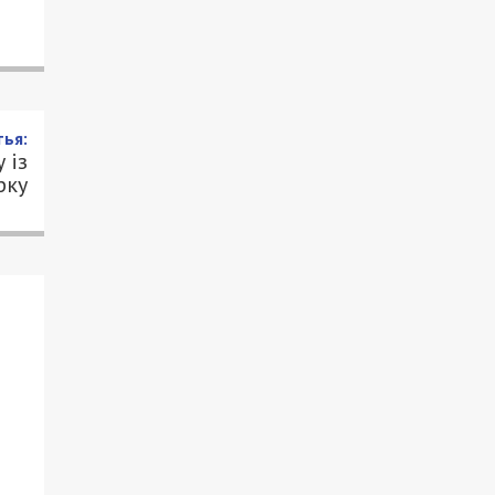
ья:
 із
рку