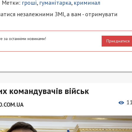
| Метки:
гроші
,
гуманітарка
,
криминал
атися незалежними ЗМІ, а вам - отримувати
е за останніми новинами!
Приєднатися
х командувачів військ
1
0.COM.UA