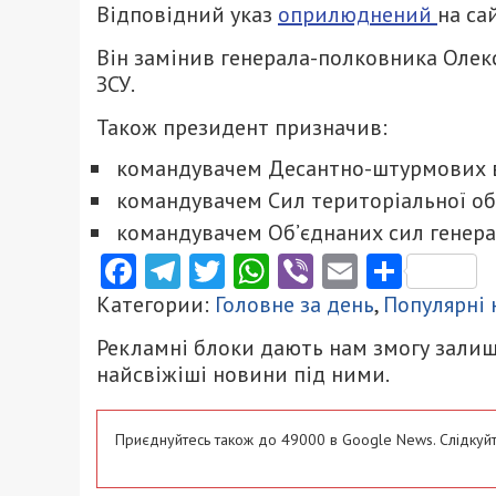
Відповідний указ
оприлюднений
на са
Він замінив генерала-полковника Олек
ЗСУ.
Також президент призначив:
командувачем Десантно-штурмових в
командувачем Сил територіальної об
командувачем Об’єднаних сил генера
Facebook
Telegram
Twitter
WhatsApp
Viber
Email
Поділ
Категории:
Головне за день
,
Популярні
Рекламні блоки дають нам змогу залиш
найсвіжіші новини під ними.
Приєднуйтесь також до 49000 в Google News. Слідкуйт