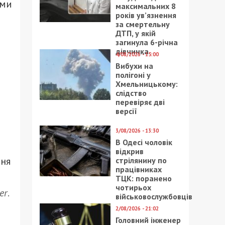
ями
максимальних 8
років ув’язнення
за смертельну
ДТП, у якій
загинула 6-річна
дівчинка
4/08/2026 - 15:00
Вибухи на
полігоні у
Хмельницькому:
слідство
перевіряє дві
версії
3/08/2026 - 13:30
В Одесі чоловік
відкрив
ння
стрілянину по
працівниках
ТЦК: поранено
чотирьох
er
.
військовослужбовців
2/08/2026 - 21:02
Головний інженер