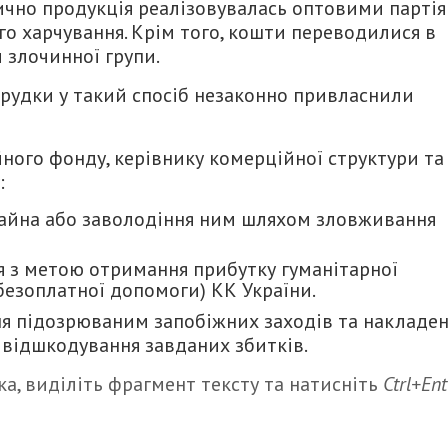
тично продукція реалізовувалась оптовими парті
го харчування. Крім того, кошти переводилися в
 злочинної групи.
рудки у такий спосіб незаконно привласнили
ного фонду, керівнику комерційної структури та
:
а майна або заволодіння ним шляхом зловживання
ня з метою отримання прибутку гуманітарної
безоплатної допомоги) КК України.
ня підозрюваним запобіжних заходів та накладе
 відшкодування завданих збитків.
а, виділіть фрагмент тексту та натисніть
Ctrl+Ent
итися