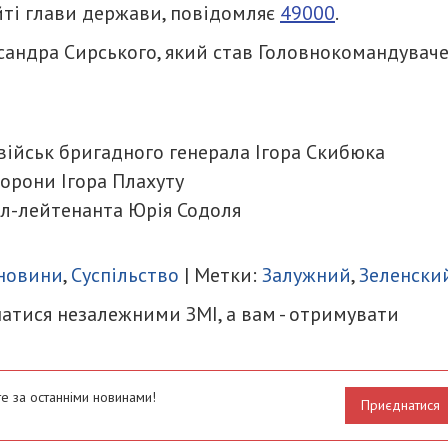
йті глави держави, повідомляє
49000
.
сандра Сирського, який став Головнокомандувач
ійськ бригадного генерала Ігора Скибюка
орони Ігора Плахуту
л-лейтенанта Юрія Содоля
итися
 новини
,
Суспільство
| Метки:
Залужний
,
Зеленски
атися незалежними ЗМІ, а вам - отримувати
е за останніми новинами!
Приєднатися