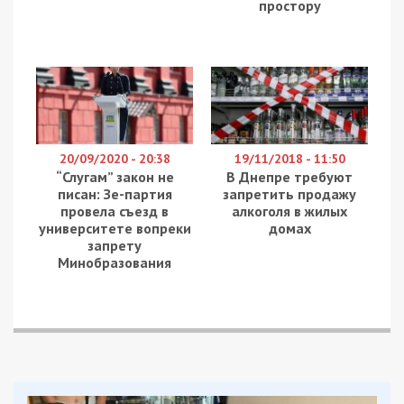
Національне агентство з питань запобігання
корупції зазначило, що 31 січня 2024 року
завершується кампанія декларування за 2021 та
2022 звітні періоди.
До кінця місяця потрібно подати:
щорічні декларації (з будь-якою
позначкою) за 2021 та 2022 звітні
періоди;
декларації при звільненні за 2022 та
2023 звітні періоди (якщо обов’язок їх
подання настав до 11.10.2023 включно);
декларації кандидата на посаду за 2021
та 2022 звітні періоди (якщо кінцевий
строк їх подання настав у період з
24.02.2022 до 11.10.2023 включно).
Facebook
Telegram
Twitter
WhatsApp
Viber
Email
Поділити