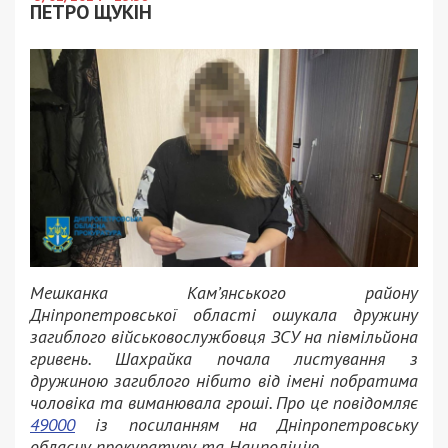
ПЕТРО ЩУКІН
Мешканка Кам’янського району
Дніпропетровської області ошукала дружину
загиблого військовослужбовця ЗСУ на півмільйона
гривень. Шахрайка почала листування з
дружиною загиблого нібито від імені побратима
чоловіка та виманювала гроші. Про це повідомляє
49000
із посиланням на Дніпропетровську
обласну прокуратуру та Нацполіцію.