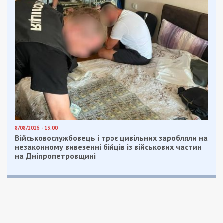
Категории:
Суспільство
| Метки:
коррупция
Рекламні блоки дають нам змогу
залишатися незалежними ЗМІ, а вам -
отримувати найсвіжіші новини під ними.
Приєднуйтесь також до 49000 в Google News. Слідкуйте
за останніми новинами!
Приєднатися
Читайте також
Предыдущая статья:
У Києві затримали власника агрохолдінгу,