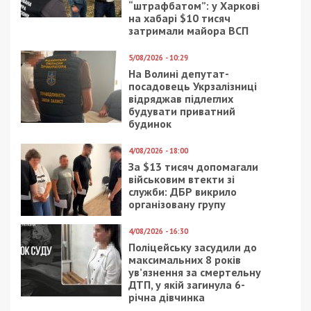
розвиток
ветеранського
простору
20/09/2020 - 20:38
19/11/2018 - 11:50
“Слугам” закон не
В Днепре требуют
писан: Зе-партия
запретить продажу
провела съезд в
алкоголя в жилых
университете вопреки
домах
запрету
Минобразования