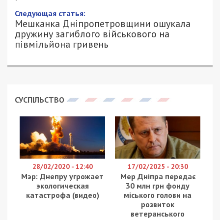
5/01/2024 - 13:00
ПЕТРО ЩУКІН - СПЕЦИАЛЬНО ДЛЯ
931
49000.COM.UA
У Національному агентстві з питань
запобігання корупції (НАЗК) нагадали, що у січні
завершується кампанія декларування за 2021 та
2022 звітні періоди. Про це повідомляє
49000
із
посиланням на пресслужбу НАЗК.