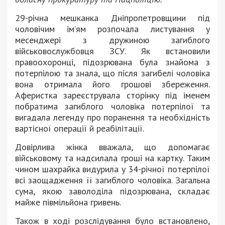
29-річна мешканка Дніпропетровщини під
чоловічим ім’ям розпочала листування у
месенджері з дружиною загиблого
військовослужбовця ЗСУ. Як встановили
правоохоронці, підозрювана була знайома з
потерпілою та знала, що після загибелі чоловіка
вона отримала його грошові збереження.
Аферистка зареєструвала сторінку під іменем
побратима загиблого чоловіка потерпілої та
вигадала легенду про поранення та необхідність
вартісної операції й реабілітації.
Довірлива жінка вважала, що допомагає
військовому та надсилала гроші на картку. Таким
чином шахрайка видурила у 34-річної потерпілої
всі заощадження її загиблого чоловіка. Загальна
сума, якою заволоділа підозрювана, складає
майже півмільйона гривень.
Також в ході розслідування було встановлено,