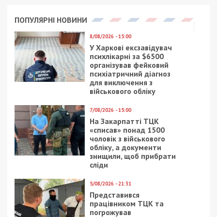
який постачав продукти для окупантів на
Херсонщині
Следующая статья:
Виправдовував ракетні удари по Дніпру,
Кременчугу та Києву: СБУ затримала
“політексперта”-зрадника
СУСПІЛЬСТВО
28/02/2020 - 12:40
17/02/2025 - 20:30
Мэр: Днепру угрожает
Мер Дніпра передає
экологическая
30 млн грн фонду
катастрофа (видео)
міського голови на