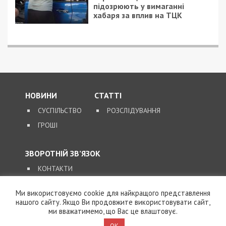
ПОПУЛЯРНІ НОВИНИ
8/08/2026 - 15:00
У Харкові ексзавідувач
психлікарні за $6500
організував фейковий
психіатричний діагноз
для виключення з
військового обліку
7/08/2026 - 15:00
На Закарпатті ТЦК
«списав» понад 1500
чоловік з військового
обліку, а документи
знищили, щоб прибрати
сліди
Ми використовуємо cookie для найкращого представлення
нашого сайту. Якщо Ви продовжите використовувати сайт,
5/08/2026 - 21:31
ми вважатимемо, що Вас це влаштовує.
Представився