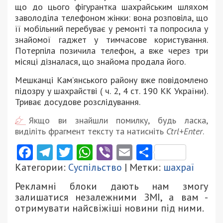
що до цього фігурантка шахрайським шляхом
заволоділа телефоном жінки: вона розповіла, що
її мобільний перебуває у ремонті та попросила у
знайомої гаджет у тимчасове користування.
Потерпіла позичила телефон, а вже через три
місяці дізналася, що знайома продала його.
Мешканці Кам’янського району вже повідомлено
підозру у шахрайстві ( ч. 2, 4 ст. 190 КК України).
Триває досудове розслідування.
Якщо ви знайшли помилку, будь ласка,
виділіть фрагмент тексту та натисніть
Ctrl+Enter
.
Facebook
Telegram
Twitter
WhatsApp
Viber
Email
Поділити
Категории:
Суспільство
| Метки:
шахраї
Рекламні блоки дають нам змогу
залишатися незалежними ЗМІ, а вам -
отримувати найсвіжіші новини під ними.