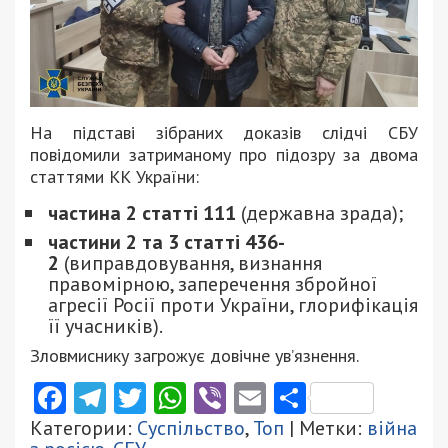
На підставі зібраних доказів слідчі СБУ
повідомили затриманому про підозру за двома
статтями КК України:
частина 2 статті 111
(державна зрада);
частини 2 та 3 статті 436-
2
(виправдовування, визнання
правомірною, заперечення збройної
агресії Росії проти України, глорифікація
її учасників).
Зловмиснику загрожує довічне ув’язнення.
Facebook
Telegram
Twitter
WhatsApp
Viber
Email
Поділити
Категории:
Суспільство
,
Топ
| Метки:
війна