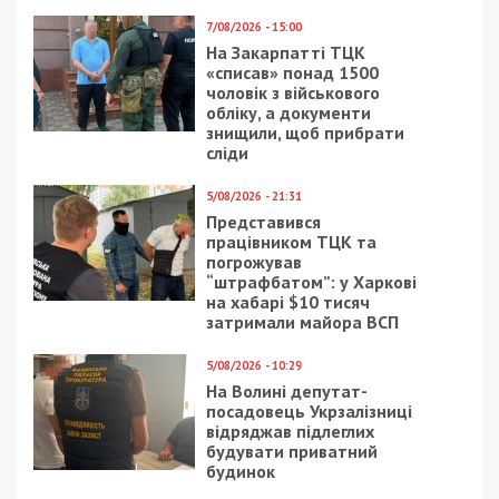
7/08/2026 - 15:00
На Закарпатті ТЦК
«списав» понад 1500
чоловік з військового
обліку, а документи
знищили, щоб прибрати
сліди
5/08/2026 - 21:31
Представився
працівником ТЦК та
погрожував
“штрафбатом”: у Харкові
на хабарі $10 тисяч
затримали майора ВСП
5/08/2026 - 10:29
На Волині депутат-
посадовець Укрзалізниці
відряджав підлеглих
будувати приватний
будинок