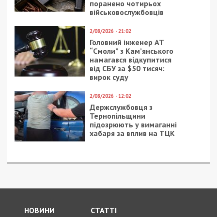
поранено чотирьох
військовослужбовців
2/08/2026 - 21:02
Головний інженер АТ
“Смоли” з Кам’янського
намагався відкупитися
від СБУ за $50 тисяч:
вирок суду
2/08/2026 - 12:02
Держслужбовця з
Тернопільщини
підозрюють у вимаганні
хабаря за вплив на ТЦК
НОВИНИ
СТАТТІ