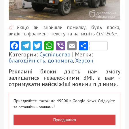
Якщо ви знайшли помилку, будь ласка,
виділіть фрагмент тексту та натисніть
Ctrl+Enter
.
Facebook
Telegram
Twitter
WhatsApp
Viber
Email
Поділити
Категории:
Суспільство
| Метки:
благодійність
,
допомога
,
Херсон
Рекламні блоки дають нам змогу
залишатися незалежними ЗМІ, а вам -
отримувати найсвіжіші новини під ними.
Приєднуйтесь також до 49000 в Google News. Слідкуйте
за останніми новинами!
Приєднатися