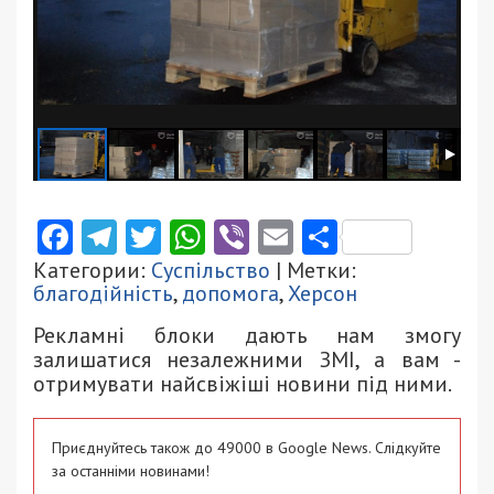
Facebook
Telegram
Twitter
WhatsApp
Viber
Email
Поділити
Категории:
Суспільство
| Метки:
благодійність
,
допомога
,
Херсон
Рекламні блоки дають нам змогу
залишатися незалежними ЗМІ, а вам -
отримувати найсвіжіші новини під ними.
Приєднуйтесь також до 49000 в Google News. Слідкуйте
за останніми новинами!