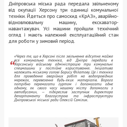
Дніпровська міська рада передала звільненому
від окупації Херсону три одиниці комунальної
техніки. Йдеться про самоскид «КрАЗ», аварійно-
відновлювальну машину, екскаватор-
навантажувач. Усі машини пройшли технічний
огляд і мають належний експлуатаційний стан
для роботи у зимовий період.
«Через те, що в Херсоні після звільнення відсутня майже
вся комунальна техніка, від Дніпра передали в
Херсонську військову адміністрацію три комунальні
спецмашини у постійне користування. Ініціатива
належить міському голові Борису Філатову. Це і техніка
для проведення аварійних робіт на водопровідних
мережах, перевезення будь-яких матеріалів. Ворога
потрібно перемагати гуртом і допомагати одне
одному, як свого часу нашому місту допомогли з
автобусами», — підкреслив заступник директора
департаменту благоустрою та інфраструктури
Дніпровської міської ради Олексій Самілик.