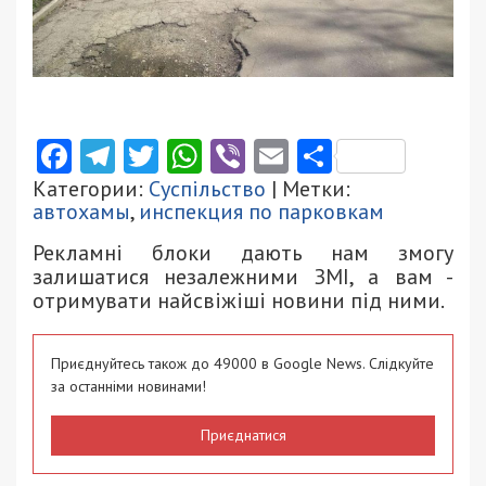
Facebook
Telegram
Twitter
WhatsApp
Viber
Email
Поділити
Категории:
Суспільство
| Метки:
автохамы
,
инспекция по парковкам
Рекламні блоки дають нам змогу
залишатися незалежними ЗМІ, а вам -
отримувати найсвіжіші новини під ними.
Приєднуйтесь також до 49000 в Google News. Слідкуйте
за останніми новинами!
Приєднатися