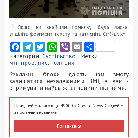
Якщо ви знайшли помилку, будь ласка,
виділіть фрагмент тексту та натисніть
Ctrl+Enter
.
Facebook
Telegram
Twitter
WhatsApp
Viber
Email
Поділити
Категории:
Суспільство
| Метки:
минирование
,
полиция
Рекламні блоки дають нам змогу
залишатися незалежними ЗМІ, а вам -
отримувати найсвіжіші новини під ними.
Приєднуйтесь також до 49000 в Google News. Слідкуйте
за останніми новинами!
Приєднатися