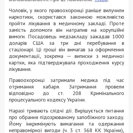
Чоловік, у якого правоохоронці раніше вилучили
наркотики, скористався законною можливістю
пройти лікування в медичному закладі. Проте
замість допомоги він натрапив на корупційні
вимоги. Посадовець медзакладу зажадав 1000
доларів США за три дні перебування в
стаціонарі. Ці гроші він вимагав за оформлення
документації, зокрема — виписки з медичної
картки, яка підтверджувала проходження курсу
лікування.
Правоохоронці затримали медика під час
отримання хабаря. Затримання провели
відповідно до ст. 208 Кримінального
процесуального кодексу України.
Наразі тривають слідчі дії. Вирішується питання
про обрання підозрюваному запобіжного заходу.
Йому інкримінують вимагання та одержання
неправомірної вигоди (ч. 3 ст. 368 КК України),