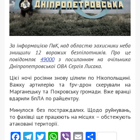
За інформацією ПвК, над областю захисники неба
знищили 12 ворожих безпілотників. Про це
повідомляє
49000
з посиланням на очільника
Дніпропетровської ОВА Сергія Лисака.
Цієї ночі росіяни знову цілили по Нікопольщині.
Важку артилерію та fpv-дрон скерували на
Марганецьку та Покровську громади. Вже вранці
вдарили БпЛА по райцентру.
Минулося без постраждалих. Щодо руйнувань,
то фахівці ще працюють на місцях – обстежують
атаковані території.
Facebook
Telegram
Twitter
WhatsApp
Viber
Email
Поділити