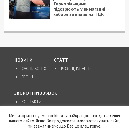
Тернопільщини
підозрюють у вимаганні
хабаря за вплив на ТЦК
НОВИНИ
СТАТТІ
СУСПІЛЬСТВО
РОЗСЛІДУВАННЯ
ГРОШІ
ЗВОРОТНІЙ ЗВ’ЯЗОК
КОНТАКТИ
Ми використовуємо cookie для найкращого представлення
SUPPORT@49000.COM.UA
нашого сайту. Якщо Ви продовжите використовувати сайт,
ми вважатимемо, що Вас це влаштовує.