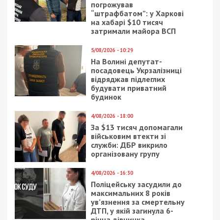
погрожував
“штрафбатом”: у Харкові
на хабарі $10 тисяч
затримали майора ВСП
5/08/2026 - 10:29
На Волині депутат-
посадовець Укрзалізниці
відряджав підлеглих
будувати приватний
будинок
4/08/2026 - 18:00
За $13 тисяч допомагали
військовим втекти зі
служби: ДБР викрило
організовану групу
4/08/2026 - 16:30
Поліцейську засудили до
максимальних 8 років
ув’язнення за смертельну
ДТП, у якій загинула 6-
річна дівчинка