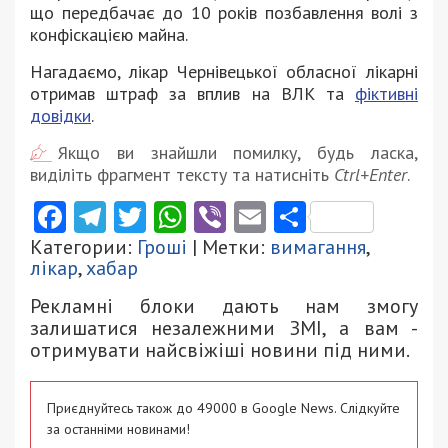
що передбачає до 10 років позбавлення волі з
конфіскацією майна.
Нагадаємо, лікар Чернівецької обласної лікарні
отримав штраф за вплив на ВЛК та
фіктивні
довідки
.
Якщо ви знайшли помилку, будь ласка,
виділіть фрагмент тексту та натисніть
Ctrl+Enter
.
Facebook
Telegram
Twitter
WhatsApp
Viber
Email
Поділити
Категории:
Гроші
| Метки:
вимагання
,
лікар
,
хабар
Рекламні блоки дають нам змогу
залишатися незалежними ЗМІ, а вам -
отримувати найсвіжіші новини під ними.
Приєднуйтесь також до 49000 в Google News. Слідкуйте
за останніми новинами!