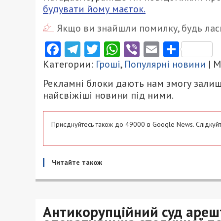
будувати йому маєток.
Якщо ви знайшли помилку, будь ласк
Facebook
Telegram
Twitter
WhatsApp
Viber
Email
Поділ
Категории:
Гроші
,
Популярні новини
| 
Рекламні блоки дають нам змогу залиш
найсвіжіші новини під ними.
Приєднуйтесь також до 49000 в Google News. Слідкуйт
Читайте також
Антикорупційний суд ареш