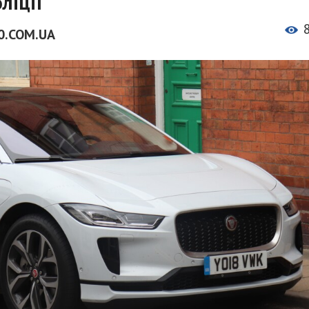
ліції
0.COM.UA