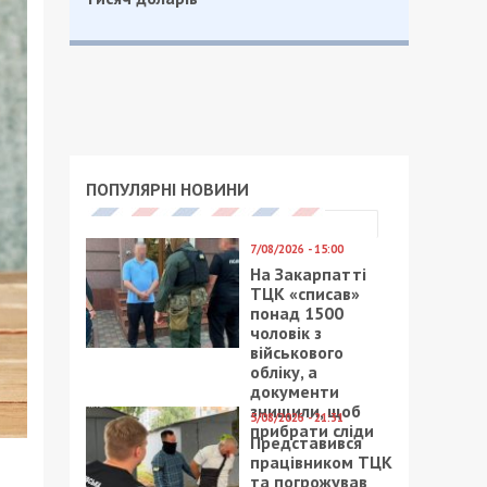
ПОПУЛЯРНІ НОВИНИ
7/08/2026 - 15:00
На Закарпатті
ТЦК «списав»
понад 1500
чоловік з
військового
обліку, а
документи
знищили, щоб
5/08/2026 - 21:31
прибрати сліди
Представився
працівником ТЦК
та погрожував