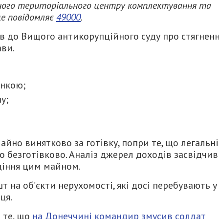
сного територіального центру комплектування та
 це повідомляє
49000
.
ов до Вищого антикорупційного суду про стягнен
ави.
янкою;
у;
йно винятково за готівку, попри те, що легальні
 безготівково. Аналіз джерел доходів засвідчив
діння цим майном.
т на об’єкти нерухомості, які досі перебувають у
ця.
 те, що
на Донеччині командир змусив солдат