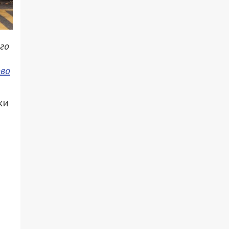
го
во
ки