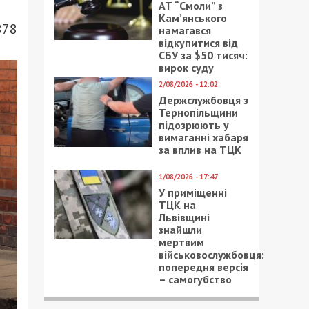
АТ “Смоли” з
Кам’янського
878
намагався
відкупитися від
СБУ за $50 тисяч:
вирок суду
2/08/2026 - 12:02
Держслужбовця з
Тернопільщини
підозрюють у
вимаганні хабаря
за вплив на ТЦК
1/08/2026 - 17:47
У приміщенні
ТЦК на
Львівщині
знайшли
мертвим
військовослужбовця:
попередня версія
– самогубство