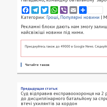
Facebook
Telegram
Twitter
WhatsApp
Viber
Email
Поділ
Категории:
Гроші
,
Популярні новини
| 
Рекламні блоки дають нам змогу залиш
найсвіжіші новини під ними.
Приєднуйтесь також до 49000 в Google News. Слідкуйт
Читайте також
Суд відправив експравоохо
дисциплінарного батальйон
кордон
6/05/2025 - 15:00