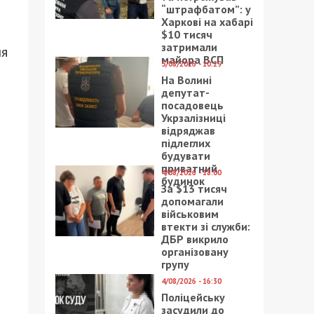
“штрафбатом”: у
Харкові на хабарі
$10 тисяч
затримали
ня
майора ВСП
5/08/2026 - 10:29
На Волині
депутат-
посадовець
Укрзалізниці
відряджав
підлеглих
будувати
приватний
4/08/2026 - 18:00
будинок
За $13 тисяч
допомагали
військовим
втекти зі служби:
ДБР викрило
організовану
групу
4/08/2026 - 16:30
Поліцейську
засудили до