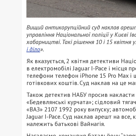
Вищий антикорупційний суд наклав ареш
управління Національної поліції у Києві І
хабарництві. Такі рішення 10 і 15 квітня
і діло
».
Як вказується, 2 квітня детективи На
в електромобілі Jaguar I-Pace і місця 
телефони телефон iPhone 15 Pro Max і щ
готівкових коштів. Суд наклав на це м
Також детектив НАБУ просив накласти 
«Бедевлянські курчата»; сідловий тяга
«ВАЗ» 2107 1992 року випуску; автомоб
Jaguar I-Pace. Суд наклав арешт на все, 
належить батькові Вайнагія.
Нагадаємо, командир батальйону “заро