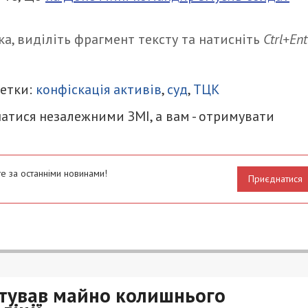
а, виділіть фрагмент тексту та натисніть
Ctrl+Ent
итися
Метки:
конфіскація активів
,
суд
,
ТЦК
атися незалежними ЗМІ, а вам - отримувати
е за останніми новинами!
Приєднатися
тував майно колишнього