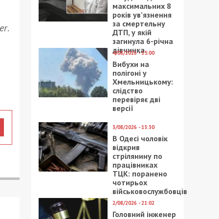
максимальних 8
років ув’язнення
за смертельну
er
.
ДТП, у якій
загинула 6-річна
дівчинка
4/08/2026 - 15:00
Вибухи на
полігоні у
Хмельницькому:
слідство
перевіряє дві
версії
3/08/2026 - 13:30
В Одесі чоловік
відкрив
стрілянину по
працівниках
ТЦК: поранено
чотирьох
військовослужбовців
2/08/2026 - 21:02
Головний інженер