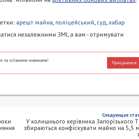
итися
Метки:
арешт майна
,
поліцейський
,
суд
,
хабар
атися незалежними ЗМІ, а вам - отримувати
е за останніми новинами!
Приєднатися
ронця на 2 роки до
у за сприяння втечі ухилянтів за