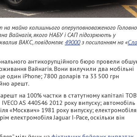
т на майно колишнього оперуповноваженого Головно
вана Вайнагія, якого НАБУ і САП підозрюють у
 ухвалив ВАКС, повідомляє
49000
з посиланням на «
Сло
ціонального антикорупційного бюро провели обшу
проживання Вайнагія. Вони вилучили два мобільні
е один iPhone; 7800 доларів та 33 500 грн
айно арешт.
арешт на 100% частки в статутному капіталі ТОВ
ч IVECO AS 440S46 2012 року випуску; автомобіль
іля «Москвич» 1981 року випуску; електромобіля
крім електромобіля Jaguar I-Pace, оскільки він
бляв” мільйони на
фіктивних бойових виплатах
.