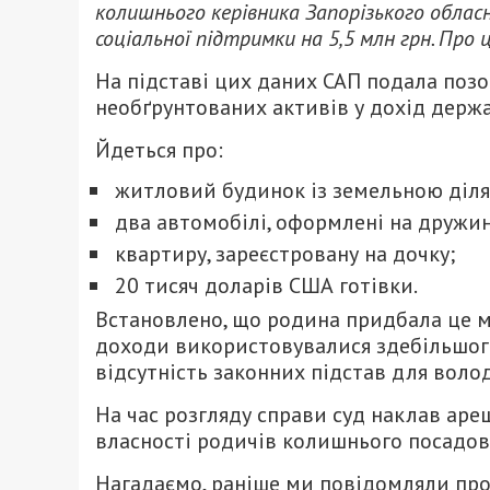
колишнього керівника Запорізького обла
соціальної підтримки на 5,5 млн грн. Про
На підставі цих даних САП подала поз
необґрунтованих активів у дохід держ
Йдеться про:
житловий будинок із земельною діл
два автомобілі, оформлені на дружин
квартиру, зареєстровану на дочку;
20 тисяч доларів США готівки.
Встановлено, що родина придбала це ма
доходи використовувалися здебільшого
відсутність законних підстав для воло
На час розгляду справи суд наклав ареш
власності родичів колишнього посадов
Нагадаємо, раніше ми повідомляли про