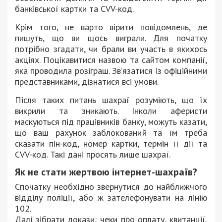
банківської картки та CVV-код.
Крім того, не варто вірити повідомлень, де
пишуть, що ви щось виграли. Для початку
потрібно згадати, чи брали ви участь в якихось
акціях. Поцікавитися назвою та сайтом компанії,
яка проводила розіграш. Зв’язатися із офіційними
представниками, дізнатися всі умови.
Після таких питань шахраї розуміють, що їх
викрили та зникають. Інколи аферисти
маскуються під працівників банку, можуть казати,
що ваш рахунок заблокований та їм треба
сказати пін-код, номер картки, термін її дії та
CVV-код. Такі дані просять лише шахраї.
Як не стати жертвою інтернет-шахраїв?
Спочатку необхідно звернутися до найближчого
відділу поліції, або ж зателефонувати на лінію
102.
Далі зібрати докази: чеки про оплату, квитанції,