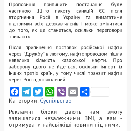
Пропозиція припинити постачання буде
частиною 11-го пакету санкцій ЄС після
вторгнення Росії в Україну та вимагатиме
підтримки всіх держав-членів і може змінитися
до того, як це станеться, оскільки переговори
тривають.
Після припинення поставок російської нафти
через “Дружбу” в лютому, нафтопроводом пішла
невелика кількість казахської нафти. Про
заборону цього не йдеться, оскільки імпорт із
інших третіх країн, у тому числі транзит нафти
через Росію, дозволений.
Facebook
Telegram
Twitter
WhatsApp
Viber
Email
Поділити
Категории:
Суспільство
Рекламні блоки дають нам змогу
залишатися незалежними ЗМІ, а вам -
отримувати найсвіжіші новини під ними.