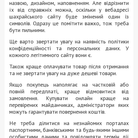
назвою, дизайном, наповненням. Але відрізнити
їх від справжніх можна, оскільки у вебадресі
шахрайського сайту буде змінений один із
символів. Одразу це помітити важко, тож треба
бути пильними.
Ще варто звертати увагу на наявність політики
конфіденційності та персональних даних. У
кожного легітимного сайту вони є.
Також краще оплачувати товар після отримання
та не звертати увагу на дуже дешеві товари.
Якщо покупець наполягає на частковій або
повній передплаті, краще відмовитися від
замовлення. Купувати онлайн краще на
перевірених майданчиках, адміністратори яких
можуть гарантувати повернення коштів.
Не треба ділитися на незнайомих порталах
паспортними, банківськими та будь-якими іншими
особистими даними та повідомляти термін дії