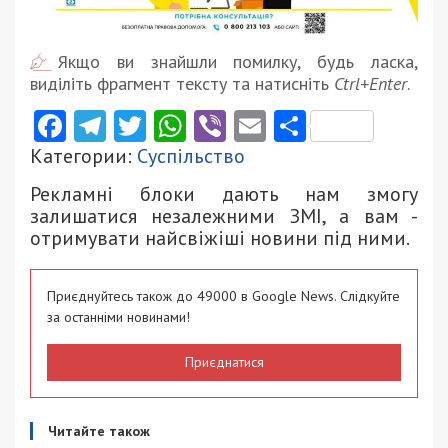
Якщо ви знайшли помилку, будь ласка,
виділіть фрагмент тексту та натисніть
Ctrl+Enter
.
Facebook
Telegram
Twitter
WhatsApp
Viber
Email
Поділити
Категории:
Суспільство
Рекламні блоки дають нам змогу
залишатися незалежними ЗМІ, а вам -
отримувати найсвіжіші новини під ними.
Приєднуйтесь також до 49000 в Google News. Слідкуйте
за останніми новинами!
Приєднатися
Читайте також