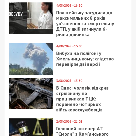
4/08/2026 - 16:30
Поліцейську засудили до
максимальних 8 років
ув’язнення за смертельну
ДТП, у якій загинула 6-
річна дівчинка
4/08/2026 - 15:00
Вибухи на полігоні у
Хмельницькому: слідство
перевіряє дві версії
3/08/2026 - 13:30
В Одесі чоловік відкрив
стрілянину по
працівниках ТЦК:
поранено чотирьох
військовослужбовців
2/08/2026 - 21:02
Головний інженер АТ
“Смоли” з Кам’янського