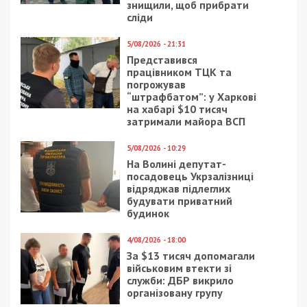
знищили, щоб прибрати
сліди
5/08/2026 - 21:31
Представився
працівником ТЦК та
погрожував
“штрафбатом”: у Харкові
на хабарі $10 тисяч
затримали майора ВСП
5/08/2026 - 10:29
На Волині депутат-
посадовець Укрзалізниці
відряджав підлеглих
будувати приватний
будинок
4/08/2026 - 18:00
За $13 тисяч допомагали
військовим втекти зі
служби: ДБР викрило
організовану групу