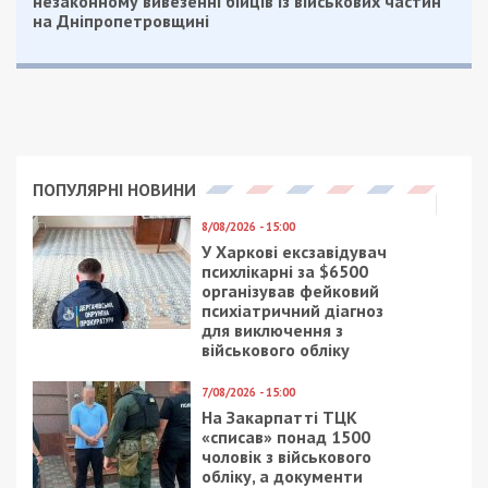
незаконному вивезенні бійців із військових частин
на Дніпропетровщині
ПОПУЛЯРНІ НОВИНИ
8/08/2026 - 15:00
У Харкові ексзавідувач
психлікарні за $6500
організував фейковий
психіатричний діагноз
для виключення з
військового обліку
7/08/2026 - 15:00
На Закарпатті ТЦК
«списав» понад 1500
чоловік з військового
обліку, а документи