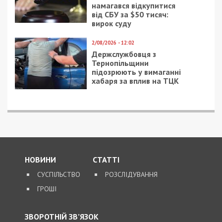
намагався відкупитися
від СБУ за $50 тисяч:
вирок суду
2/08/2026 - 12:02
Держслужбовця з
Тернопільщини
підозрюють у вимаганні
хабаря за вплив на ТЦК
НОВИНИ
СТАТТІ
СУСПІЛЬСТВО
РОЗСЛІДУВАННЯ
ГРОШІ
ЗВОРОТНІЙ ЗВ’ЯЗОК