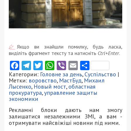
Якщо ви знайшли помилку, будь ласка,
виділіть фрагмент тексту та натисніть
Ctrl+Enter
.
Facebook
Telegram
Twitter
WhatsApp
Viber
Email
Поділити
Категории:
Головне за день
,
Суспільство
|
Метки:
воровство
,
МастБуд
,
Михаил
Лысенко
,
Новый мост
,
областная
прокуратура
,
управление защиты
экономики
Рекламні блоки дають нам змогу
залишатися незалежними ЗМІ, а вам -
отримувати найсвіжіші новини під ними.