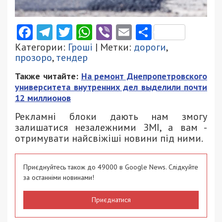
Facebook
Telegram
Twitter
WhatsApp
Viber
Email
Поділити
Категории:
Гроші
| Метки:
дороги
,
прозоро
,
тендер
Также читайте:
На ремонт Днепропетровского
университета внутренних дел выделили почти
12 миллионов
Рекламні блоки дають нам змогу
залишатися незалежними ЗМІ, а вам -
отримувати найсвіжіші новини під ними.
Приєднуйтесь також до 49000 в Google News. Слідкуйте
за останніми новинами!
Приєднатися