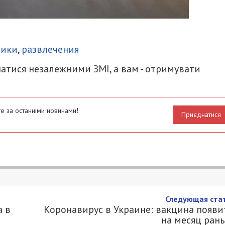
итися
ники
,
развлечения
атися незалежними ЗМІ, а вам - отримувати
е за останніми новинами!
Приєднатися
езная дорога в Днепре 65 лет