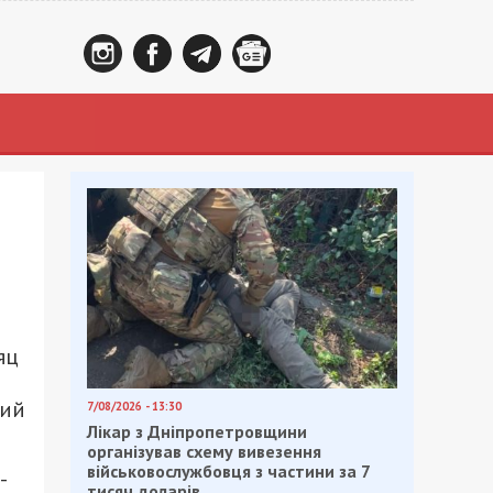
яц
о
щий
7/08/2026 - 13:30
Лікар з Дніпропетровщини
організував схему вивезення
військовослужбовця з частини за 7
-
тисяч доларів