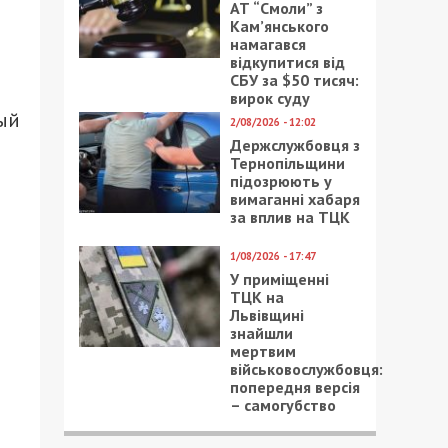
АТ “Смоли” з
Кам’янського
намагався
відкупитися від
СБУ за $50 тисяч:
вирок суду
дый
2/08/2026 - 12:02
Держслужбовця з
Тернопільщини
підозрюють у
вимаганні хабаря
за вплив на ТЦК
1/08/2026 - 17:47
У приміщенні
ТЦК на
Львівщині
знайшли
мертвим
військовослужбовця:
попередня версія
– самогубство