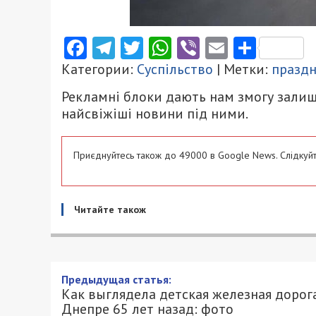
Facebook
Telegram
Twitter
WhatsApp
Viber
Email
Поділ
Категории:
Суспільство
| Метки:
празд
Рекламні блоки дають нам змогу залиш
найсвіжіші новини під ними.
Приєднуйтесь також до 49000 в Google News. Слідкуйт
Читайте також
Как выглядела детская жел
назад: фото