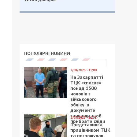
ПОПУЛЯРНІ НОВИНИ
7/08/2026 - 15:00
На Закарпатті
ТЦК «списав»
понад 1500
чоловік з
військового
обліку, а
документи
знищили, щоб
5/08/2026 - 21:31
прибрати сліди
Представився
працівником ТЦК
та погрожував