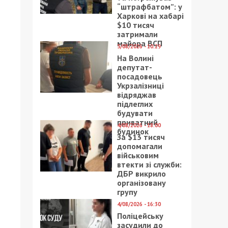
“штрафбатом”: у
Харкові на хабарі
$10 тисяч
затримали
майора ВСП
5/08/2026 - 10:29
На Волині
депутат-
посадовець
Укрзалізниці
відряджав
підлеглих
будувати
приватний
4/08/2026 - 18:00
будинок
За $13 тисяч
допомагали
військовим
втекти зі служби:
ДБР викрило
організовану
групу
4/08/2026 - 16:30
Поліцейську
засудили до