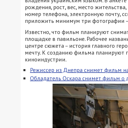
владения украинским языком. В анкете
рождения, рост, вес, место жительства,
номер телефона, электронную почту, сс
приложить минимум три фотографии – 
Известно, что фильм планируют снимать
площадке в павильоне. Рабочее названи
центре сюжета – история главного гер
мечту. К созданию фильма планируют 
киноиндустрии.
Режиссер из Днепра снимет фильм на
Обладатель Оскара снимет фильм о 