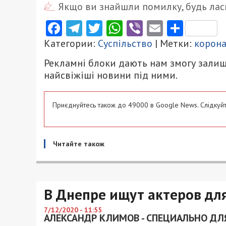
Якщо ви знайшли помилку, будь ласк
Facebook
Telegram
Twitter
WhatsApp
Viber
Email
Поділ
Категории:
Суспільство
| Метки:
корон
Рекламні блоки дають нам змогу залиш
найсвіжіші новини під ними.
Приєднуйтесь також до 49000 в Google News. Слідкуйт
Читайте також
В Днепре ищут актеров дл
7/12/2020 - 11:55
АЛЕКСАНДР КЛИМОВ - СПЕЦИАЛЬНО ДЛЯ