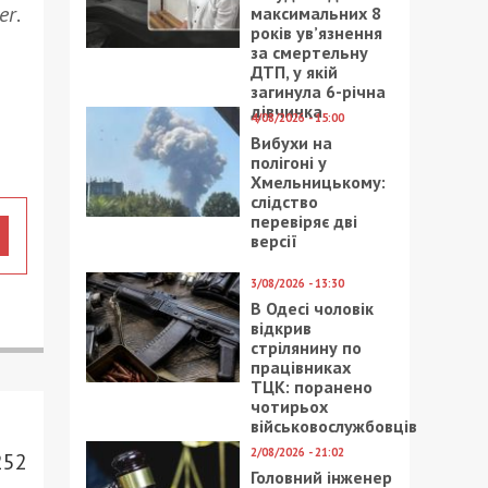
er
.
максимальних 8
років ув’язнення
за смертельну
ДТП, у якій
загинула 6-річна
дівчинка
4/08/2026 - 15:00
Вибухи на
полігоні у
Хмельницькому:
слідство
перевіряє дві
версії
3/08/2026 - 13:30
В Одесі чоловік
відкрив
стрілянину по
працівниках
ТЦК: поранено
чотирьох
військовослужбовців
2/08/2026 - 21:02
252
Головний інженер