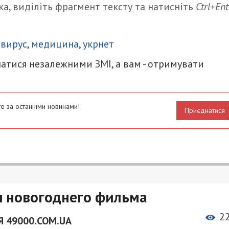
а, виділіть фрагмент тексту та натисніть
Ctrl+Ent
итися
авирус
,
медицина
,
укрнет
атися незалежними ЗМІ, а вам - отримувати
е за останніми новинами!
Приєднатися
я новогоднего фильма
2
 49000.COM.UA