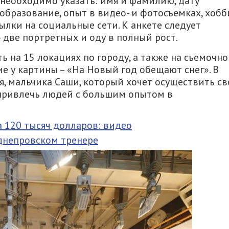
 необходимо указать: имя и фамилию, дату
 образование, опыт в видео- и фотосъемках, хобб
ылки на социальные сети. К анкете следует
две портретных и оду в полный рост.
 на 15 локациях по городу, а также на съемочн
е у картины – «На Новый год обещают снег». В
оя, мальчика Саши, который хочет осуществить с
привлечь людей с большим опытом в
 120 тысяч долларов: видео
днепровском тренере