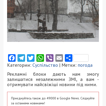
Facebook
Telegram
Twitter
WhatsApp
Viber
Email
Поділити
Категории:
Суспільство
| Метки:
погода
Рекламні блоки дають нам змогу
залишатися незалежними ЗМІ, а вам -
отримувати найсвіжіші новини під ними.
Приєднуйтесь також до 49000 в Google News. Слідкуйте
за останніми новинами!