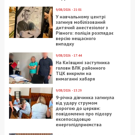
9/08/2026 - 21:01
У навчальному центрі
загинув мобілізований
дитячий анестезіолог з
Рівного: поліція розглядає
версію нещасного
випадку
9/08/2026 - 17:44
На Київщині заступника
голови ВЛК районного
ТЦК викрили на
вимаганні хабаря
9/08/2026 - 13:29
9-річна дівчинка загинула
від удару струмом
дорогою до церкви:
повідомлено про підозру
ексепосадовцю
енергопідприємства