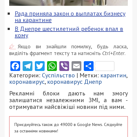
Рада приняла закон о выплатах бизнесу
на карантине
В Днепре шестилетний ребенок впал в
кому
Якщо ви знайшли помилку, будь ласка,
виділіть фрагмент тексту та натисніть
Ctrl+Enter
.
Facebook
Telegram
Twitter
WhatsApp
Viber
Email
Поділити
Категории:
Суспільство
| Метки:
карантин
,
коронавирус
,
коронавирус Днепр
Рекламні блоки дають нам змогу
залишатися незалежними ЗМІ, а вам -
отримувати найсвіжіші новини під ними.
Приєднуйтесь також до 49000 в Google News. Слідкуйте
за останніми новинами!