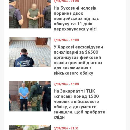
8/08/2026 - 21:00
На Буковині чоловік
поранив двох
поліцейських під час
обшуку та 11 днів
переховувався у лісі
8/08/2026 - 15:00
У Харкові ексзавідувач
психлікарні за $6500
організував фейковий
психіатричний діагноз
для виключення з
військового обліку
7/08/2026 - 15:00
На Закарпатті ТЦК
«списав» понад 1500
чоловік з військового
обліку, а документи
знищили, щоб прибрати
сліди
5/08/2026 - 21:31