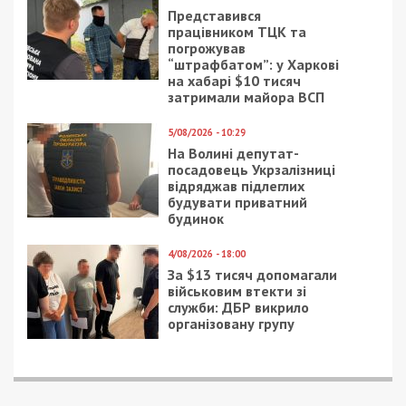
Представився
працівником ТЦК та
погрожував
“штрафбатом”: у Харкові
на хабарі $10 тисяч
затримали майора ВСП
5/08/2026 - 10:29
На Волині депутат-
посадовець Укрзалізниці
відряджав підлеглих
будувати приватний
будинок
4/08/2026 - 18:00
За $13 тисяч допомагали
військовим втекти зі
служби: ДБР викрило
організовану групу