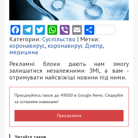
Facebook
Telegram
Twitter
WhatsApp
Viber
Email
Поділити
Категории:
Суспільство
| Метки:
коронавирус
,
коронавирус Днепр
,
медицина
Рекламні блоки дають нам змогу
залишатися незалежними ЗМІ, а вам -
отримувати найсвіжіші новини під ними.
Приєднуйтесь також до 49000 в Google News. Слідкуйте
за останніми новинами!
Приєднатися
Читайте також