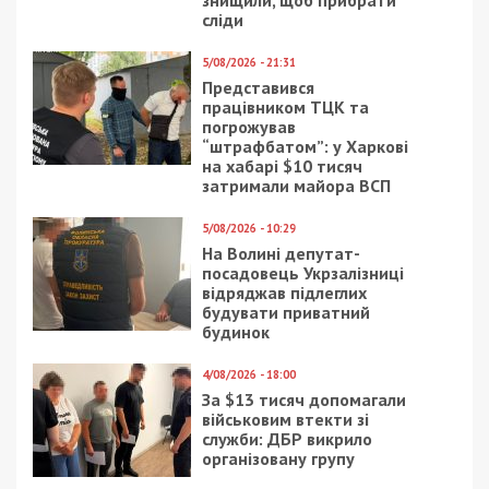
СУСПІЛЬСТВО
24/01/2022 - 11:11
10/06/2023 - 6:46
Президентские
Дніпровська міська
рейтинги: Порошенко
влада розповіла про
“дышит в спину”
стан справ на ранок 10
Зеленскому
червня