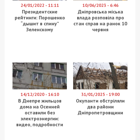
эпидемии. Как решили члены комиссии,
осуществление регулярных пассажирских
перевозок противоречит соблюдению
эпидемиологического режима, согласно Кодексу
гражданской защиты Украины. К тому же, с 15
часов 27 марта в Днепре действует
режим
чрезвычайной ситуации
.
Поэтому комиссия решила поручить управлению
Укртрансбезопасности проверить перевозки от
“Громадской силы”, а департаменту транспорта
при необходимости поручить обратиться в
полицию по этому факту. Также департамент
транспорта вместе с Горавтопарком и
Муниципальной полицией будут иметь право
изъять маршрутки и доставить их на
специальные площадки в случае, если
регулярные перевозки во время эпидемии будут
продолжаться.