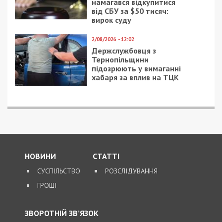
8/08/2026 - 13:00
Військовослужбовець і троє цивільних заробляли на
незаконному вивезенні бійців із військових частин
на Дніпропетровщині
ПОПУЛЯРНІ НОВИНИ
8/08/2026 - 15:00
У Харкові ексзавідувач
психлікарні за $6500