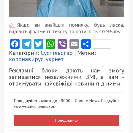
Якщо ви знайшли помилку, будь ласка,
виділіть фрагмент тексту та натисніть
Ctrl+Enter
.
Facebook
Telegram
Twitter
WhatsApp
Viber
Email
Поділити
Категории:
Суспільство
| Метки:
коронавирус
,
укрнет
Рекламні блоки дають нам змогу
залишатися незалежними ЗМІ, а вам -
отримувати найсвіжіші новини під ними.
Приєднуйтесь також до 49000 в Google News. Слідкуйте
за останніми новинами!
Приєднатися