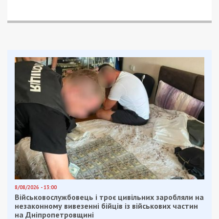
Facebook
Telegram
Twitter
WhatsApp
Viber
Email
Поділити
Категории:
Суспільство
| Метки:
карантин
,
коронавирус Днепр
,
транспорт
Рекламні блоки дають нам змогу
залишатися незалежними ЗМІ, а вам -
отримувати найсвіжіші новини під ними.