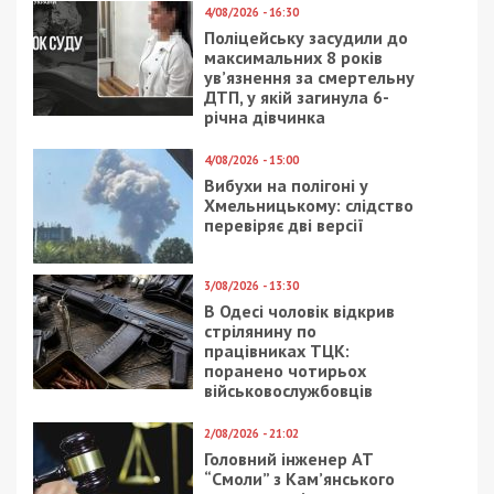
14/12/2020 - 16:10
31/01/2025 - 19:00
В Днепре жильцов
Окупанти обстріляли
дома на Осенней
два райони
оставили без
Дніпропетровщини
электроэнергии:
видео, подробности