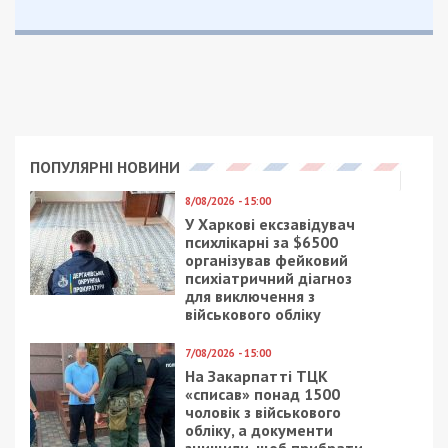
Приєднуйтесь також до 49000 в Google News. Слідкуйте
за останніми новинами!
Приєднатися
Читайте також
Предыдущая статья:
Коронавирус в Днепре и области: на
борьбу выделили более 300 миллионов
Следующая статья:
Коронавирус в Днепре: какие больницы
могут быть перепрофилированы