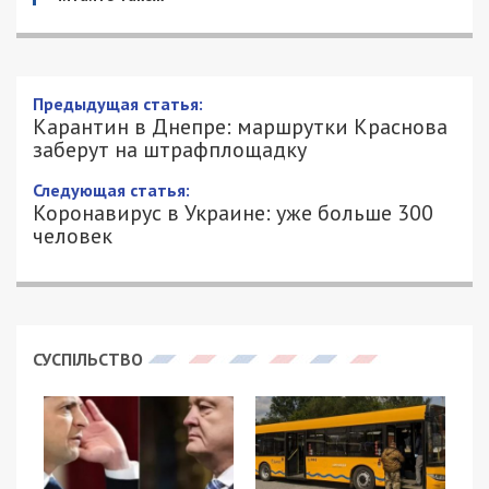
Карантин в Днепре: маршрутки
Краснова заберут на штрафплощадку
27/03/2020 - 20:47
АЛИСА ЕФАНОВА - СПЕЦИАЛЬНО ДЛЯ
8759
49000.COM.UA
Сегодня, 27 марта, в Днепре прошло заседание
специальной комиссии по ликвидации
последствий чрезвычайной ситуации природного
характера местного уровня. Протокол заседания
комиссии на своей странице в Facebook выложил
заммэра Михаил Лысенко.
Среди других вопросов, комиссия обсудила
бесплатные маршрутки, которые
запустил
депутат горсовета Загид Краснов
прямо в разгар