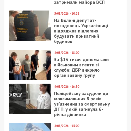
затримали майора ВСП
5/08/2026 - 10:29
На Волині депутат-
посадовець Укрзалізниці
відряджав підлеглих
будувати приватний
будинок
4/08/2026 - 18:00
За $13 тисяч допомагали
військовим втекти зі
служби: ДБР викрило
організовану групу
4/08/2026 - 16:30
Поліцейську засудили до
максимальних 8 років
ув’язнення за смертельну
ДТП, у якій загинула 6-
річна дівчинка
4/08/2026 - 15:00