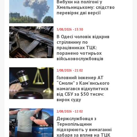
Вибухи на полігоні у
Хмельницькому: слідство
перевіряє дві версії
3/08/2026 - 13:30
В Одесі чоловік відкрив
стрілянину по
працівниках ТЦК:
поранено чотирьох
військовослужбовців
2/08/2026 - 21:02
Головний інженер АТ
“Смоли” з Кам’янського
намагався відкупитися
від СБУ за $50 тисяч:
вирок суду
2/08/2026 - 12:02
Держслужбовця з
Тернопільщини
підозрюють у вимаганні
хабаря за вплив на ТЦК