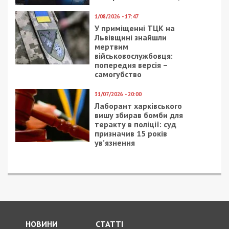
1/08/2026 - 17:47
У приміщенні ТЦК на
Львівщині знайшли
мертвим
військовослужбовця:
попередня версія –
самогубство
31/07/2026 - 20:00
Лаборант харківського
вишу збирав бомби для
теракту в поліції: суд
призначив 15 років
ув’язнення
НОВИНИ
СТАТТІ