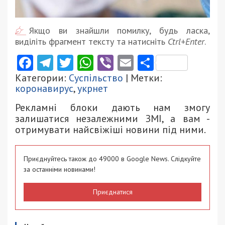
Якщо ви знайшли помилку, будь ласка,
виділіть фрагмент тексту та натисніть
Ctrl+Enter
.
Facebook
Telegram
Twitter
WhatsApp
Viber
Email
Поділити
Категории:
Суспільство
| Метки:
коронавирус
,
укрнет
Рекламні блоки дають нам змогу
залишатися незалежними ЗМІ, а вам -
отримувати найсвіжіші новини під ними.
Приєднуйтесь також до 49000 в Google News. Слідкуйте
за останніми новинами!
Приєднатися