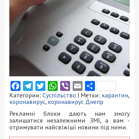
Facebook
Telegram
Twitter
WhatsApp
Viber
Email
Поділити
Категории:
Суспільство
| Метки:
карантин
,
коронавирус
,
коронавирус Днепр
Рекламні блоки дають нам змогу
залишатися незалежними ЗМІ, а вам -
отримувати найсвіжіші новини під ними.