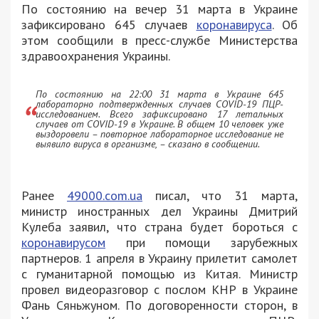
По состоянию на вечер 31 марта в Украине
зафиксировано 645 случаев
коронавируса
. Об
этом сообщили в пресс-службе Министерства
здравоохранения Украины.
По состоянию на 22:00 31 марта в Украине 645
лабораторно подтвержденных случаев COVID-19 ПЦР-
исследованием. Всего зафиксировано 17 летальных
случаев от COVID-19 в Украине. В общем 10 человек уже
выздоровели – повторное лабораторное исследование не
выявило вируса в организме, – сказано в сообщении.
Ранее
49000.com.ua
писал, что 31 марта,
министр иностранных дел Украины Дмитрий
Кулеба заявил, что страна будет бороться с
коронавирусом
при помощи зарубежных
партнеров. 1 апреля в Украину прилетит самолет
с гуманитарной помощью из Китая. Министр
провел видеоразговор с послом КНР в Украине
Фань Сяньжуном. По договоренности сторон, в