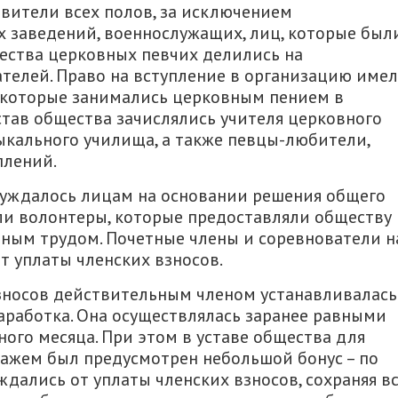
вители всех полов, за исключением
х заведений, военнослужащих, лиц, которые был
щества церковных певчих делились на
телей. Право на вступление в организацию име
 которые занимались церковным пением в
остав общества зачислялись учителя церковного
зыкального училища, а также певцы-любители,
плений.
суждалось лицам на основании решения общего
ли волонтеры, которые предоставляли обществу
ным трудом. Почетные члены и соревнователи н
т уплаты членских взносов.
взносов действительным членом устанавливалась
аработка. Она осуществлялась заранее равными
ного месяца. При этом в уставе общества для
тажем был предусмотрен небольшой бонус – по
дались от уплаты членских взносов, сохраняя в