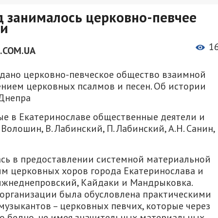
д занималось церковно-певчее
щи
1
.COM.UA
оздано церковно-певческое общество взаимной
нием церковных псалмов и песен. Об истории
 Днепра
е в Екатеринославе общественные деятели и
олошин, В. Лабинский, П. Лабинский, А.Н. Санин, Г
сь в предоставлении системной материальной
м церковных хоров города Екатеринослава и
ижнеднепровский, Кайдаки и Мандрыковка.
рганизации была обусловлена ​​практическими
музыкантов – церковных певчих, которые через
о бедно, не имея значительных материальных