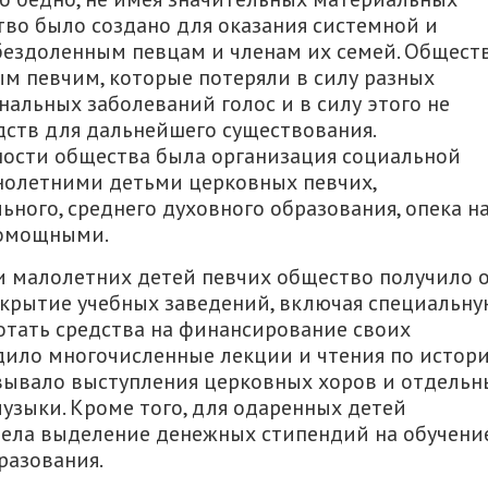
тво было создано для оказания системной и
ездоленным певцам и членам их семей. Общест
м певчим, которые потеряли в силу разных
альных заболеваний голос и в силу этого не
ств для дальнейшего существования.
ости общества была организация социальной
нолетними детьми церковных певчих,
ьного, среднего духовного образования, опека н
помощными.
и малолетних детей певчих общество получило 
крытие учебных заведений, включая специальну
отать средства на финансирование своих
ило многочисленные лекции и чтения по истор
овывало выступления церковных хоров и отдельн
узыки. Кроме того, для одаренных детей
ела выделение денежных стипендий на обучени
разования.