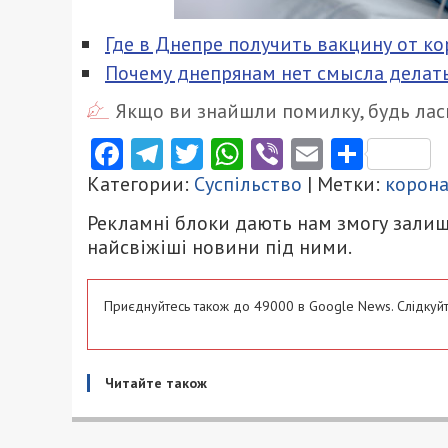
Где в Днепре получить вакцину от ко
Почему днепрянам нет смысла делать
Якщо ви знайшли помилку, будь ласк
Facebook
Telegram
Twitter
WhatsApp
Viber
Email
Поділ
Категории:
Суспільство
| Метки:
корон
Рекламні блоки дають нам змогу залиш
найсвіжіші новини під ними.
Приєднуйтесь також до 49000 в Google News. Слідкуйт
Читайте також