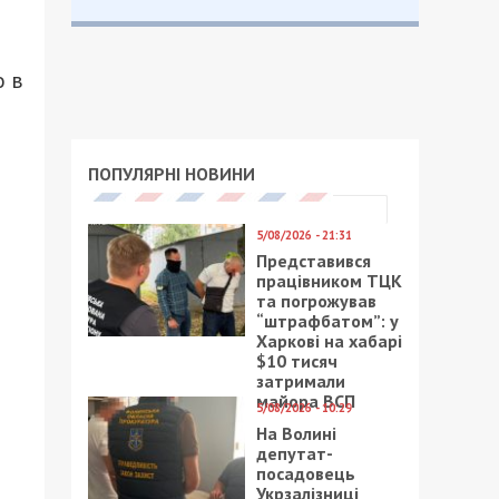
о в
ПОПУЛЯРНІ НОВИНИ
5/08/2026 - 21:31
Представився
працівником ТЦК
та погрожував
“штрафбатом”: у
Харкові на хабарі
$10 тисяч
затримали
майора ВСП
5/08/2026 - 10:29
На Волині
депутат-
посадовець
Укрзалізниці