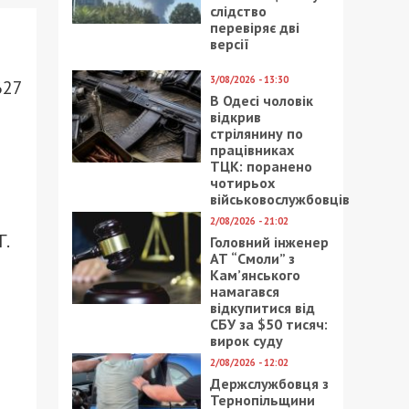
слідство
перевіряє дві
версії
3/08/2026 - 13:30
627
В Одесі чоловік
відкрив
стрілянину по
працівниках
ТЦК: поранено
чотирьох
військовослужбовців
2/08/2026 - 21:02
.
Головний інженер
АТ “Смоли” з
Кам’янського
намагався
відкупитися від
СБУ за $50 тисяч:
вирок суду
2/08/2026 - 12:02
Держслужбовця з
Тернопільщини