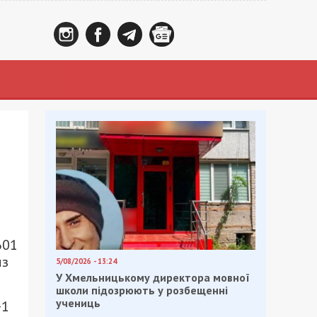
601
из
5/08/2026 - 13:24
У Хмельницькому директора мовної
школи підозрюють у розбещенні
учениць
+1