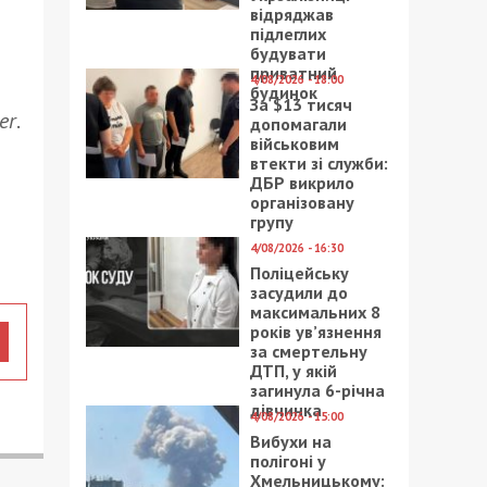
відряджав
підлеглих
будувати
приватний
4/08/2026 - 18:00
будинок
За $13 тисяч
er
.
допомагали
військовим
втекти зі служби:
ДБР викрило
організовану
групу
4/08/2026 - 16:30
Поліцейську
засудили до
максимальних 8
років ув’язнення
за смертельну
ДТП, у якій
загинула 6-річна
дівчинка
4/08/2026 - 15:00
Вибухи на
полігоні у
Хмельницькому: