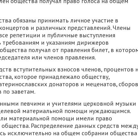
лен общества получал право голоса на общем
ства обязаны принимать личное участие в
концертов и различных представлений. Члены
все репетиции и публичные выступления
ь требованиям и указаниям дирижеров
общества получал от правления билет, в которо
едседателя или членов правления.
дств вступительных взносов членов, процентов 
ства, которое принадлежало обществу,
теринославских донаторов и меценатов, сборо
 по заветам.
енными певчими и учителями церковной музыки
 целевой материальной помощи нуждающимся.
 или материальной помощи имели право
общества. Распределение данных средств межд
ь исключительно на общем собрании общества