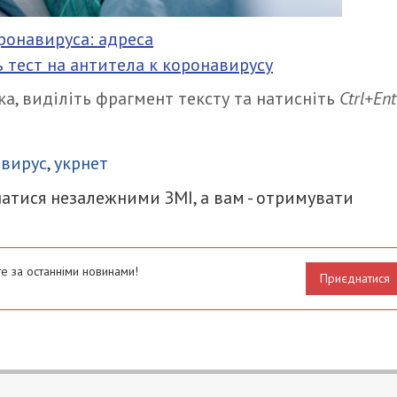
ронавируса: адреса
 тест на антитела к коронавирусу
а, виділіть фрагмент тексту та натисніть
Ctrl+Ent
итися
авирус
,
укрнет
атися незалежними ЗМІ, а вам - отримувати
е за останніми новинами!
Приєднатися