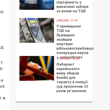
підозрюють у
вимаганні хабаря
за вплив на ТЦК
во
1/08/2026 - 17:47
У приміщенні
ТЦК на
Львівщині
знайшли
мертвим
ад
військовослужбовця:
попередня версія
– самогубство
31/07/2026 - 20:00
от
Лаборант
ю
харківського
вишу збирав
бомби для
ии
теракту в поліції:
ых
суд призначив 15
років ув’язнення
е в