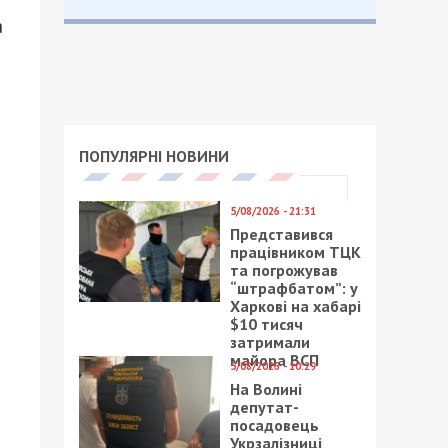
а
0
ПОПУЛЯРНІ НОВИНИ
5/08/2026 - 21:31
Представився
працівником ТЦК
та погрожував
“штрафбатом”: у
Харкові на хабарі
$10 тисяч
затримали
майора ВСП
5/08/2026 - 10:29
На Волині
депутат-
посадовець
Укрзалізниці