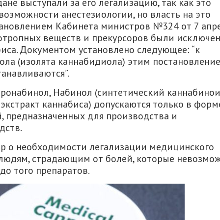
ане выступали за его легализацию, так как это
озможности анестезиологии, но власть на это
становлением Кабинета министров №324 от 7 апр
ихотропных веществ и прекурсоров были исключе
иса. Документом установлено следующее: “к
ла (изолята каннабидиола) этим постановлени
танавливаются”.
ронабинол, Набинол (синтетический каннабинои
экстракт каннабиса) допускаются только в форм
, предназначенных для производства и
дств.
ор о необходимости легализации медицинского
людям, страдающим от болей, которые невозмо
до того препаратов.