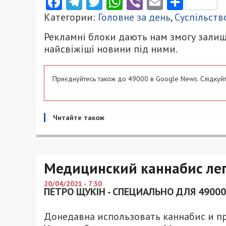
Facebook
Telegram
Twitter
WhatsApp
Viber
Email
Поділ
Категории:
Головне за день
,
Суспільств
Рекламні блоки дають нам змогу залиш
найсвіжіші новини під ними.
Приєднуйтесь також до 49000 в Google News. Слідкуйт
Читайте також
Медицинский каннабис ле
20/04/2021 - 7:30
ПЕТРО ЩУКІН - СПЕЦИАЛЬНО ДЛЯ 49000
Донедавна использовать каннабис и пр