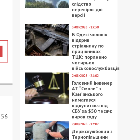
слідство
перевіряє дві
версії
3/08/2026 - 13:30
В Одесі чоловік
відкрив
стрілянину по
працівниках
ТЦК: поранено
чотирьох
військовослужбовців
2/08/2026 - 21:02
Головний інженер
АТ “Смоли” з
Кам’янського
намагався
відкупитися від
СБУ за $50 тисяч:
256
вирок суду
2/08/2026 - 12:02
Держслужбовця з
Тернопільщини