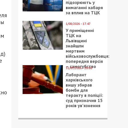
підозрюють у
вимаганні хабаря
за вплив на ТЦК
еля
ны
1/08/2026 - 17:47
У приміщенні
ем
ТЦК на
Львівщині
знайшли
мертвим
д)
військовослужбовця:
е
попередня версія
– самогубство
31/07/2026 - 20:00
Лаборант
харківського
вишу збирав
бомби для
жно
теракту в поліції:
суд призначив 15
років ув’язнення