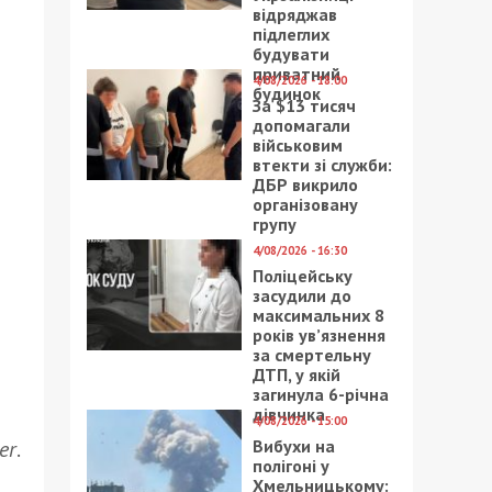
відряджав
підлеглих
будувати
приватний
4/08/2026 - 18:00
будинок
За $13 тисяч
допомагали
військовим
втекти зі служби:
ДБР викрило
організовану
групу
4/08/2026 - 16:30
Поліцейську
засудили до
максимальних 8
років ув’язнення
за смертельну
ДТП, у якій
загинула 6-річна
дівчинка
4/08/2026 - 15:00
Вибухи на
er
.
полігоні у
Хмельницькому: