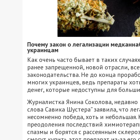
Почему закон о легализации медканна
украинцам
Как очень часто бывает в таких случая
ранее запрещенной, новой отрасли, вс
законодательства. Не до конца прораб
многих украинцев, ведь препараты хот
денег, которые недоступны для больш
Журналистка Янина Соколова, недавно 
слова Савика Шустера” заявила, что ле
несомненно победа, хоть и небольшая.
преодоления последствий химиотерап
спазмы и борятся с рассеянным склеро
смогут купить этот препарат из-за его