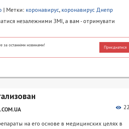
итися
о
| Метки:
коронавирус
,
коронавирус Днепр
атися незалежними ЗМІ, а вам - отримувати
е за останніми новинами!
Приєднатися
гализован
2
.COM.UA
епараты на его основе в медицинских целях в