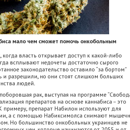
биса мало чем сможет помочь онкобольным
х, когда власть открывает доступ к какой-либо
егда всплывают недочеты достаточно сырого
отанное законодательство оставило “за бортом”
ь и разрешили, но они стоят слишком больших
инства людей.
поборовшая рак, выступая на программе “Свобод
гализация препаратов на основе каннабиса – это
 К примеру, препарат Набилон используют для
ии, а с помощью Набиксимолса снимают мышеч
зом. Но большинство онкобольных украинцев не
 огромных цен, которые начинаются от 2055 и от