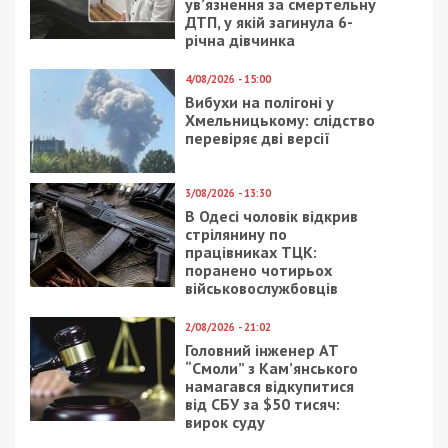
ув’язнення за смертельну
ДТП, у якій загинула 6-
річна дівчинка
4/08/2026 - 15:00
Вибухи на полігоні у
Хмельницькому: слідство
перевіряє дві версії
3/08/2026 - 13:30
В Одесі чоловік відкрив
стрілянину по
працівниках ТЦК:
поранено чотирьох
військовослужбовців
2/08/2026 - 21:02
Головний інженер АТ
“Смоли” з Кам’янського
намагався відкупитися
від СБУ за $50 тисяч:
вирок суду