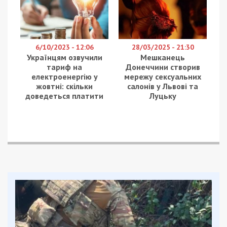
6/10/2023 - 12:06
28/03/2025 - 21:30
Українцям озвучили
Мешканець
тариф на
Донеччини створив
електроенергію у
мережу сексуальних
жовтні: скільки
салонів у Львові та
доведеться платити
Луцьку