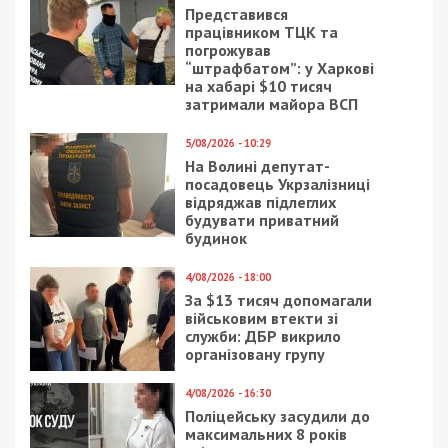
Представився
працівником ТЦК та
погрожував
“штрафбатом”: у Харкові
на хабарі $10 тисяч
затримали майора ВСП
5/08/2026 - 10:29
На Волині депутат-
посадовець Укрзалізниці
відряджав підлеглих
будувати приватний
будинок
4/08/2026 - 18:00
За $13 тисяч допомагали
військовим втекти зі
служби: ДБР викрило
організовану групу
4/08/2026 - 16:30
Поліцейську засудили до
максимальних 8 років