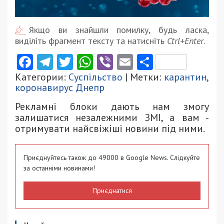
Якщо ви знайшли помилку, будь ласка,
виділіть фрагмент тексту та натисніть
Ctrl+Enter
.
Facebook
Telegram
Twitter
WhatsApp
Viber
Email
Поділити
Категории:
Суспільство
| Метки:
карантин
,
коронавирус Днепр
Рекламні блоки дають нам змогу
залишатися незалежними ЗМІ, а вам -
отримувати найсвіжіші новини під ними.
Приєднуйтесь також до 49000 в Google News. Слідкуйте
за останніми новинами!
Приєднатися