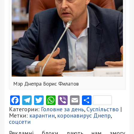
Мэр Днепра Борис Филатов
Facebook
Telegram
Twitter
WhatsApp
Viber
Email
Поділити
Категории:
Головне за день
,
Суспільство
|
Метки:
карантин
,
коронавирус Днепр
,
соцсети
Рекламні блоки дають нам змогу