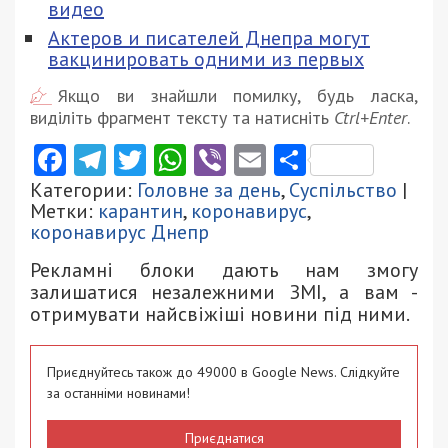
видео
Актеров и писателей Днепра могут
вакцинировать одними из первых
Якщо ви знайшли помилку, будь ласка,
виділіть фрагмент тексту та натисніть
Ctrl+Enter
.
Facebook
Telegram
Twitter
WhatsApp
Viber
Email
Поділити
Категории:
Головне за день
,
Суспільство
|
Метки:
карантин
,
коронавирус
,
коронавирус Днепр
Рекламні блоки дають нам змогу
залишатися незалежними ЗМІ, а вам -
отримувати найсвіжіші новини під ними.
Приєднуйтесь також до 49000 в Google News. Слідкуйте
за останніми новинами!
Приєднатися