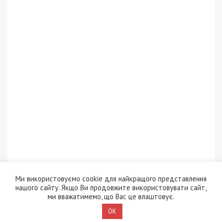
За что еще возросли штрафы
Ми використовуємо cookie для найкращого представлення
Оставление места ДТП – штраф
нашого сайту. Якщо Ви продовжите використовувати сайт,
возрастает с 255 грн до 3400 грн, а
ми вважатимемо, що Вас це влаштовує.
также предусмотрена возможность
OK
лишения права управлять авто на год