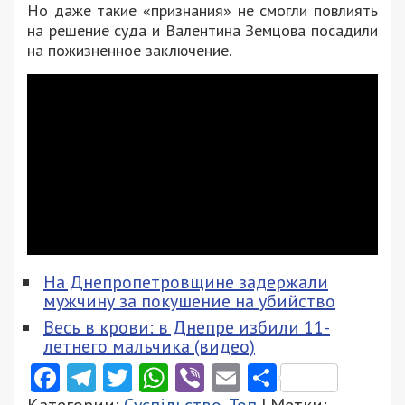
Но даже такие «признания» не смогли повлиять
на решение суда и Валентина Земцова посадили
на пожизненное заключение.
На Днепропетровщине задержали
мужчину за покушение на убийство
Весь в крови: в Днепре избили 11-
летнего мальчика (видео)
Facebook
Telegram
Twitter
WhatsApp
Viber
Email
Поділити